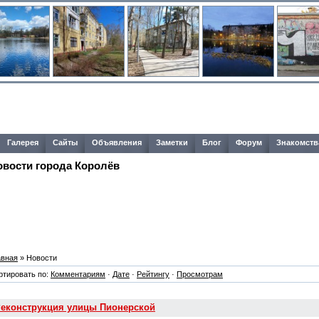
Галерея
Сайты
Объявления
Заметки
Блог
Форум
Знакомств
овости города Королёв
авная
» Новости
ртировать по:
Комментариям
·
Дате
·
Рейтингу
·
Просмотрам
еконструкция улицы Пионерской