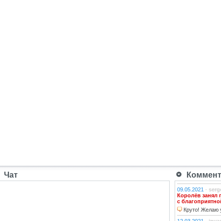
Чат
Коммента
09.05.2021
-
serg
Королёв занял 
с благоприятно
Круто! Желаю у