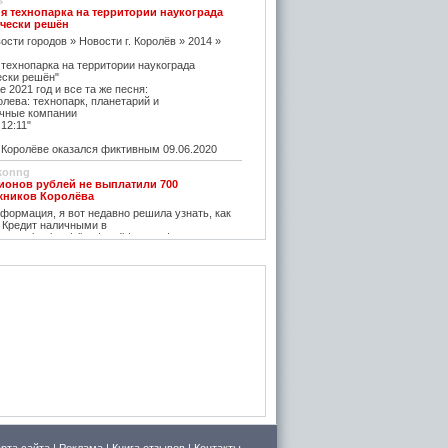
s
я технопарка на территории наукограда
чески решён
ости городов » Новости г. Королёв » 2014 »
 технопарка на территории наукограда
ески решён"
е 2021 год и все та же песня:
олева: технопарк, планетарий и
чные компании
12:11"
оролёве оказался фиктивным 09.06.2020
konng
ионов рублей не выплатили 700
жников Королёва
ормация, я вот недавно решила узнать, как
 Кредит наличными в
w.vostbank.ru/client/credit/ тут информацию в
дит такой я оформила на выгодных условиях,
его частями с зарплаты теперь
rtuner20050
оролёва - ситуация на рынке жилья
остается одним из самых надежных
зи с этим появляется множество сервисов для
пример https://m2.ru Много ступеней сделают
oga
емя планируется возведение наземного
анции Подлипки-Дачные
есятилетие?