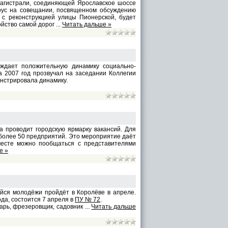
истрали, соединяющей Ярославское шоссе
оус на совещании, посвященном обсуждению
 с реконструкцией улицы Пионерской, будет
ойство самой дорог
...
Читать дальше »
ждает положительную динамику социально-
а 2007 год прозвучал на заседании Коллегии
нстрировала динамику.
а проводит городскую ярмарку вакансий. Для
 более 50 предприятий. Это мероприятие даёт
 месте можно пообщаться с представителями
е »
ся молодёжи пройдёт в Королёве в апреле.
да, состоится 7 апреля в
ПУ № 72
.
тарь, фрезеровщик, садовник
...
Читать дальше