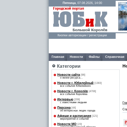
Пятница
, 07.08.2026, 14:00
Кнопки авторизации / регистрации
Главная
Новости
Файлы
Справочная
Категории
Н
Новости сайта
[96]
о жизни ресурса...
Новости г. Юбилейный
[1383]
все события Юбилейного
Новости г. Королёв
[4706]
все события Королёва
Интервью
[209]
Гл
с известными людьми
Персона
[44]
Со
об интересных людях города
Афиши и расписания
[121]
мероприятий и событий
Р
Новости МО
[23]