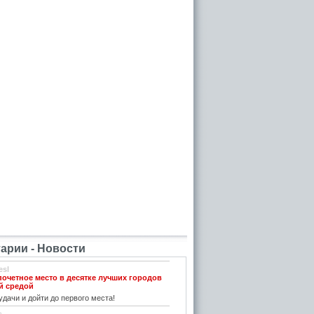
рии - Новости
esl
почетное место в десятке лучших городов
й средой
дачи и дойти до первого места!