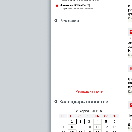
новости Московской области
З
Новости ЮБиКа
и
[0]
лучшие новости недели
р
фи
Ка
Реклама
С
С
эк
а
В
Ка
Я
Г
гр
в
пр
Реклама на сайте
Ка
Календарь новостей
К
Г
«
Апрель 2008
»
То
Пн
Вт
Ср
Чт
Пт
Сб
Вс
Св
1
2
3
4
5
6
»
7
8
9
10
11
12
13
Ка