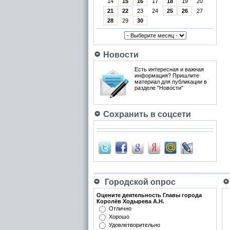
14
15
16
17
18
19
20
21
22
23
24
25
26
27
28
29
30
Новости
Есть интересная и важная
информация? Пришлите
материал для публикации в
разделе "Новости"
Сохранить в соцсети
Городской опрос
Оцените деятельность Главы города
Королёв Ходырева А.Н.
Отлично
Хорошо
Удовлетворительно