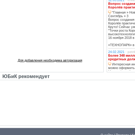
12.03.2021
-
inva
Вопрос создани
Королёв практи
"Главная » Нов
Сентябрь » 3
Вопрос создания
Королёв практич
Круто! Сейчас уж
"Точки роста Кор
высокотехнологи
16 ноября 2018 в 
«ТЕХНОПАРК» в К
24.02.2021
-
petr
Более 348 милл
кредитных дол
Для добавления необходима авторизация
Интересная инф
можно оформить
Москве https://ww
тему нашла, кре
ЮБиК рекомендует
кстати, погашаю 
20.02.2021
-
oppo
Недвижимость К
Недвижимость 
вложений, в свя
роботы с ней, на
за вас
14.02.2021
-
Lad
В ближайшее вр
перехода на ст
в ближайшее д
07.02.2021
-
ГАВ