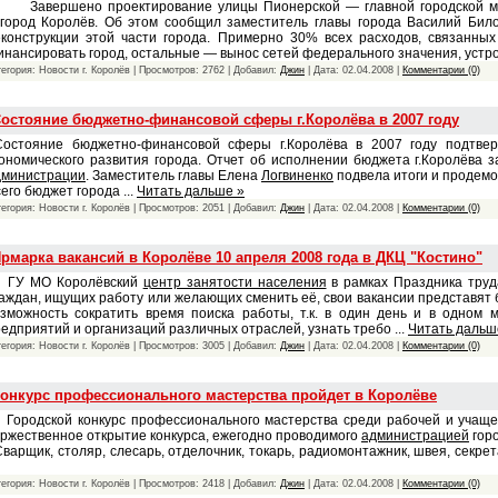
авершено проектирование улицы Пионерской — главной городской маг
 город Королёв. Об этом сообщил заместитель главы города Василий Бил
еконструкции этой части города. Примерно 30% всех расходов, связанных
нансировать город, остальные — вынос сетей федерального значения, устр
тегория: Новости г. Королёв | Просмотров: 2762 | Добавил:
Джин
| Дата:
02.04.2008
|
Комментарии (0)
остояние бюджетно-финансовой сферы г.Королёва в 2007 году
остояние бюджетно-финансовой сферы г.Королёва в 2007 году подтвер
ономического развития города. Отчет об исполнении бюджета г.Королёва з
дминистрации
. Заместитель главы Елена
Логвиненко
подвела итоги и продемо
сего бюджет города
...
Читать дальше »
тегория: Новости г. Королёв | Просмотров: 2051 | Добавил:
Джин
| Дата:
02.04.2008
|
Комментарии (0)
рмарка вакансий в Королёве 10 апреля 2008 года в ДКЦ "Костино"
У МО Королёвский
центр занятости населения
в рамках Праздника труд
аждан, ищущих работу или желающих сменить её, свои вакансии представят
озможность сократить время поиска работы, т.к. в один день и в одном
едприятий и организаций различных отраслей, узнать требо
...
Читать дальш
тегория: Новости г. Королёв | Просмотров: 3005 | Добавил:
Джин
| Дата:
02.04.2008
|
Комментарии (0)
онкурс профессионального мастерства пройдет в Королёве
ородской конкурс профессионального мастерства среди рабочей и учащей
ржественное открытие конкурса, ежегодно проводимого
администрацией
горо
арщик, столяр, слесарь, отделочник, токарь, радиомонтажник, швея, секре
тегория: Новости г. Королёв | Просмотров: 2418 | Добавил:
Джин
| Дата:
02.04.2008
|
Комментарии (0)