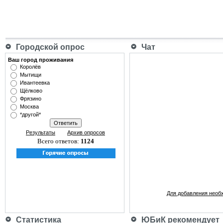
Городской опрос
Чат
Ваш город проживания
Королёв
Мытищи
Ивантеевка
Щёлково
Фрязино
Москва
*другой*
Результаты
Архив опросов
Всего ответов:
1124
Для добавления необ
Статистика
ЮБиК рекомендует