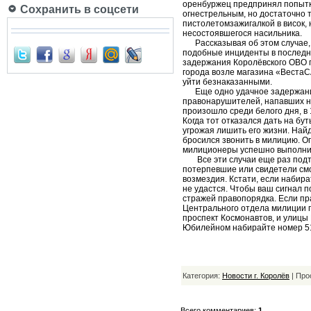
оренбуржец предпринял попытку
Сохранить в соцсети
огнестрельным, но достаточно 
пистолетом­зажигалкой в висок,
несостоявшегося насильника.
Рассказывая об этом случае, с
подобные инциденты в последнее
задержания Королёвского ОВО 
города возле магазина «Веста­
уйти безнаказанными.
Еще одно удачное задержание
правонарушителей, напавших на
произошло среди белого дня, в 
Когда тот отказался дать на бу
угрожая лишить его жизни. Най
бросился звонить в милицию. 
милиционеры успешно выполнил
Все эти случаи еще раз подтв
потерпевшие или свидетели смо
возмездия. Кстати, если набир
не удастся. Чтобы ваш сигнал 
стражей правопорядка. Если пр
Центрального отдела милиции по
проспект Космонавтов, и улицы 
Юбилейном набирайте номер 519
Категория:
Новости г. Королёв
| Про
Всего комментариев:
1