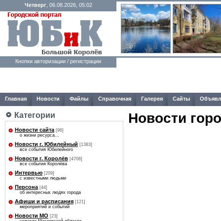
Четверг
, 06.08.2026, 05:02
Кнопки авторизации / регистрации
Главная
Новости
Файлы
Справочная
Галерея
Сайты
Объявл
Новости гор
Категории
Новости сайта
[96]
о жизни ресурса...
Новости г. Юбилейный
[1383]
все события Юбилейного
Новости г. Королёв
[4706]
все события Королёва
Интервью
[209]
с известными людьми
Персона
[44]
об интересных людях города
Афиши и расписания
[121]
мероприятий и событий
Новости МО
[23]