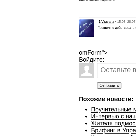
1
Vitayana
• 15:03, 28.0
"решил не действовать с
omForm">
Войдите:
Отправить
Похожие новости:
Поучительные м
Интервью с на
Жителя подмоск
Брифинг в Упра