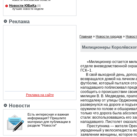
новости Московской области
Новости ЮБиКа
[0]
лучшие новости недели
Реклама
Главная
»
Новости городов
»
Новост
Милиционеры Королёвского
«Милиционер остается милицио
отделе вневедомственной охра
ГСК–1.
В свой выходной день, допоздн
возвращался домой на личном а
футболке, который пытался отоб
нападавшего поблескивал предм
сообщить о происшествии своим
Реклама на сайте
милиции В. В. Медведева, прап
неподалеку от улицы Орджоники
развернулся на дороге и подъе
Новости
оружием по голове и обшаривал
только что дорога была абсолю
Есть интересная и важная
стали: воспользовавшись его з
информация? Пришлите
нападавшего. Пистолет оказалс
материал для публикации в
разделе "Новости"
Преступника — жителя Оренбур
украденный у велосипедиста мо
заявлении женщины, которое по