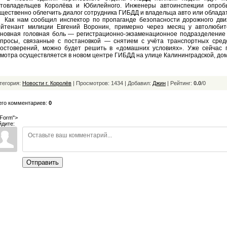
втовладельцев Королёва и Юбилейного. Инженеры автоинспекции опробы
щественно облегчить диалог сотрудника ГИБДД и владельца авто или обладат
ак нам сообщил инспектор по пропаганде безопасности дорожного дви
ейтенант милиции Евгений Воронин, примерно через месяц у автолюби
сновная головная боль — регистрационно-экзаменационное подразделение 
опросы, связанные с постановкой — снятием с учёта транспортных сред
достоверений, можно будет решить в «домашних условиях». Уже сейчас п
мотра осуществляется в новом центре ГИБДД на улице Калининградской, дом
тегория:
Новости г. Королёв
| Просмотров: 1434 | Добавил:
Джин
|
Рейтинг:
0.0
/
0
его комментариев:
0
Form">
йдите:
Отправить