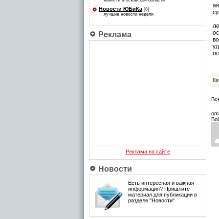
новости Московской области
а
Новости ЮБиКа
[0]
су
лучшие новости недели
К
л
о
Реклама
в
у
ос
Ка
Вс
om
Во
Реклама на сайте
Новости
Есть интересная и важная
информация? Пришлите
материал для публикации в
разделе "Новости"