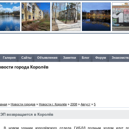
Галерея
Сайты
Объявления
Заметки
Блог
Форум
Знакомств
овости города Королёв
авная
»
Новости городов
»
Новости г. Королёв
»
2008
»
Август
»
5
ЭП возвращается в Королёв
 новом здании королёвского отдела ГИБДД полным ходом идут под