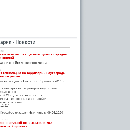
рии - Новости
esl
почетное место в десятке лучших городов
й средой
дачи и дойти до первого места!
s
я технопарка на территории наукограда
чески решён
ости городов » Новости г. Королёв » 2014 »
 технопарка на территории наукограда
ески решён"
е 2021 год и все та же песня:
олева: технопарк, планетарий и
чные компании
12:11"
оролёве оказался фиктивным 09.06.2020
konng
ионов рублей не выплатили 700
жников Королёва