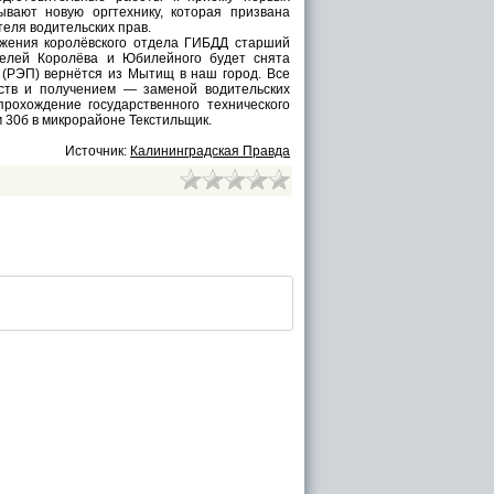
вают новую оргтехнику, которая призвана
еля водительских прав.
жения королёвского отдела ГИБДД старший
телей Королёва и Юбилейного будет снята
(РЭП) вернётся из Мытищ в наш город. Все
ств и получением — заменой водительских
рохождение государственного технического
 30б в микрорайоне Текстильщик.
Источник:
Калининградская Правда