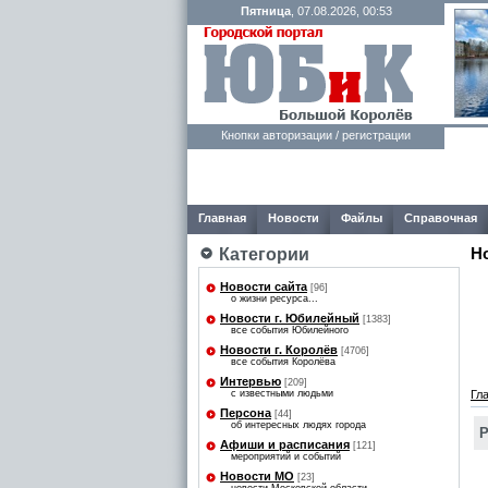
Пятница
, 07.08.2026, 00:53
Кнопки авторизации / регистрации
Главная
Новости
Файлы
Справочная
Н
Категории
Новости сайта
[96]
о жизни ресурса...
Новости г. Юбилейный
[1383]
все события Юбилейного
Новости г. Королёв
[4706]
все события Королёва
Интервью
[209]
с известными людьми
Гл
Персона
[44]
об интересных людях города
Р
Афиши и расписания
[121]
мероприятий и событий
Новости МО
[23]
В