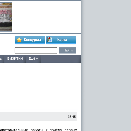
Конкурсы
Карта
а
ВИЗИТКИ
Ещё +
16:45
готовительные работы к приёму первых