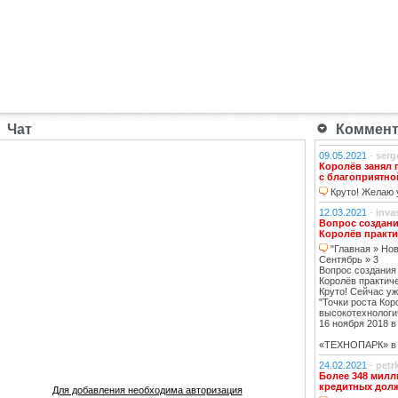
Чат
Коммента
09.05.2021
-
serg
Королёв занял 
с благоприятно
Круто! Желаю у
12.03.2021
-
inva
Вопрос создани
Королёв практи
"Главная » Нов
Сентябрь » 3
Вопрос создания
Королёв практич
Круто! Сейчас уж
"Точки роста Кор
высокотехнологи
16 ноября 2018 в 
«ТЕХНОПАРК» в К
24.02.2021
-
petr
Более 348 милл
кредитных дол
Для добавления необходима авторизация