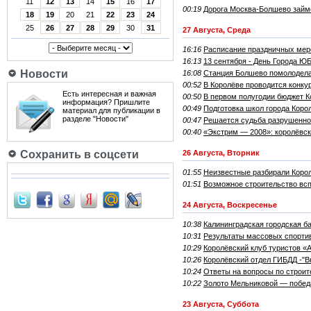
11
12
13
14
15
16
17
00:19
Дорога Москва-Болшево займе
18
19
20
21
22
23
24
25
26
27
28
29
30
31
27 Августа, Среда
16:16
Расписание праздничных меро
16:13
13 сентября - День Города 
Новости
16:08
Станция Болшево помолодел
00:52
В Королёве проводится конку
Есть интересная и важная
00:50
В первом полугодии бюджет 
информация? Пришлите
00:49
Подготовка школ города Корол
материал для публикации в
разделе "Новости"
00:47
Решается судьба разрушенно
00:40
«Экстрим — 2008»: королёвск
26 Августа, Вторник
Сохранить в соцсети
01:55
Неизвестные разбирали Коро
01:51
Возможное строительство всп
24 Августа, Воскресенье
10:38
Калининградская городская б
10:31
Результаты массовых спортив
10:29
Королёвский клуб туристов «
10:26
Королёвский отдел ГИБДД -"Вн
10:24
Ответы на вопросы по строит
10:22
Золото Мельниковой — побед
23 Августа, Суббота