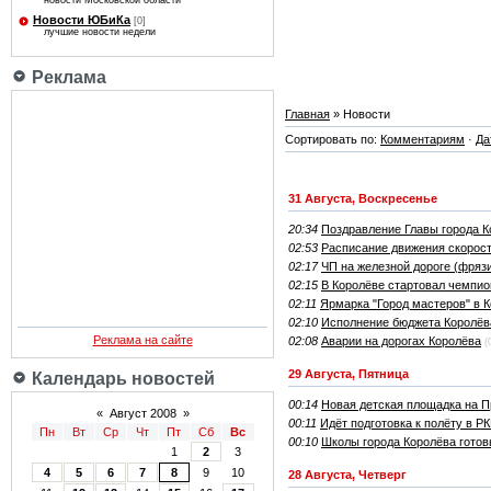
новости Московской области
Новости ЮБиКа
[0]
лучшие новости недели
Реклама
Главная
» Новости
Сортировать по:
Комментариям
·
Да
31 Августа, Воскресенье
20:34
Поздравление Главы города К
02:53
Расписание движения скорос
02:17
ЧП на железной дороге (фря
02:15
В Королёве стартовал чемпио
02:11
Ярмарка "Город мастеров" в К
02:10
Исполнение бюджета Королёв
Реклама на сайте
02:08
Аварии на дорогах Королёва
(
29 Августа, Пятница
Календарь новостей
00:14
Новая детская площадка на П
«
Август 2008
»
00:11
Идёт подготовка к полёту в РК
Пн
Вт
Ср
Чт
Пт
Сб
Вс
00:10
Школы города Королёва готов
1
2
3
4
5
6
7
8
9
10
28 Августа, Четверг