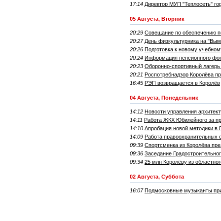
17:14
Директор МУП "Теплосеть" го
05 Августа, Вторник
20:29
Совещание по обеспечению п
20:27
День физкультурника на "Вым
20:26
Подготовка к новому учебном
20:24
Информация пенсионного фо
20:23
Оборонно-спортивный лагерь
20:21
Роспотребнадзор Королёва п
16:45
РЭП возвращается в Королёв
04 Августа, Понедельник
14:12
Новости управления архитект
14:11
Работа ЖКХ Юбилейного за 
14:10
Апробация новой методики в 
14:09
Работа правоохранительных о
09:39
Спортсменка из Королёва пре
09:36
Заседание Градостроительног
09:34
25 млн Королёву из областно
02 Августа, Суббота
16:07
Подмосковные музыканты пр