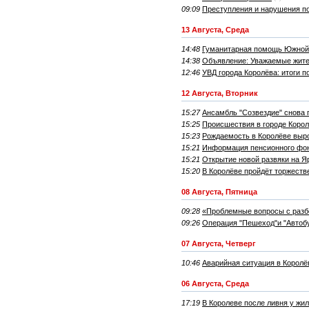
09:09
Преступления и нарушения по
13 Августа, Среда
14:48
Гуманитарная помощь Южной 
14:38
Объявление: Уважаемые жите
12:46
УВД города Королёва: итоги п
12 Августа, Вторник
15:27
Ансамбль "Созвездие" снова 
15:25
Происшествия в городе Коро
15:23
Рождаемость в Королёве выр
15:21
Информация пенсионного фон
15:21
Открытие новой развяки на 
15:20
В Королёве пройдёт торжеств
08 Августа, Пятница
09:28
«Проблемные вопросы с разб
09:26
Операция "Пешеход"и "Автобу
07 Августа, Четверг
10:46
Аварийная ситуация в Королё
06 Августа, Среда
17:19
В Королеве после ливня у жи