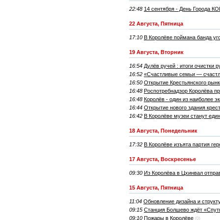
22:48
14 сентября - День Города К
22 Августа, Пятница
17:10
В Королёве поймана банда уг
19 Августа, Вторник
16:54
Дулёв ручей : итоги очистки р
16:52
«Счастливые семьи — счастл
16:50
Открытие Крестьянского рынк
16:48
Роспотребнадзор Королёва п
16:48
Королёв - один из наиболее э
16:44
Открытие нового здания крес
16:42
В Королёве музеи станут ед
18 Августа, Понедельник
17:32
В Королёве изъята партия гер
17 Августа, Воскресенье
09:30
Из Королёва в Цхинвал отпр
15 Августа, Пятница
11:04
Обновление дизайна и структ
09:15
Станция Болшево ждёт «Спут
09:10
Пожары в Королёве
(0)