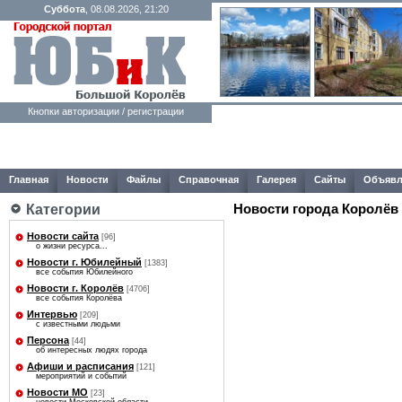
Суббота
, 08.08.2026, 21:20
Кнопки авторизации / регистрации
Главная
Новости
Файлы
Справочная
Галерея
Сайты
Объявл
Категории
Новости города Королёв
Новости сайта
[96]
о жизни ресурса...
Новости г. Юбилейный
[1383]
все события Юбилейного
Новости г. Королёв
[4706]
все события Королёва
Интервью
[209]
с известными людьми
Персона
[44]
об интересных людях города
Афиши и расписания
[121]
мероприятий и событий
Новости МО
[23]