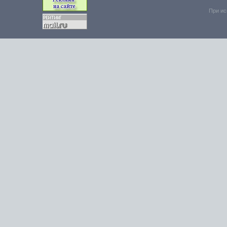
При ис