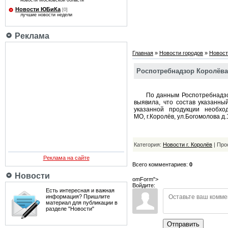
новости Московской области
Новости ЮБиКа
[0]
лучшие новости недели
Реклама
Главная
»
Новости городов
»
Новост
Роспотребнадзор Королёва
По данным Роспотребнадзора 
выявила, что состав указанны
указанной продукции необхо
МО, г.Королёв, ул.Богомолова д.
Категория:
Новости г. Королёв
| Про
Реклама на сайте
Всего комментариев:
0
Новости
omForm">
Войдите:
Есть интересная и важная
информация? Пришлите
материал для публикации в
разделе "Новости"
Отправить