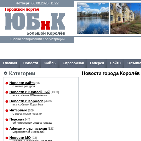
Четверг
, 06.08.2026, 11:22
Кнопки авторизации / регистрации
Главная
Новости
Файлы
Справочная
Галерея
Сайты
Объявл
Новости города Королёв
Категории
Новости сайта
[96]
о жизни ресурса...
Новости г. Юбилейный
[1383]
все события Юбилейного
Новости г. Королёв
[4706]
все события Королёва
Интервью
[209]
с известными людьми
Персона
[44]
об интересных людях города
Афиши и расписания
[121]
мероприятий и событий
Новости МО
[23]