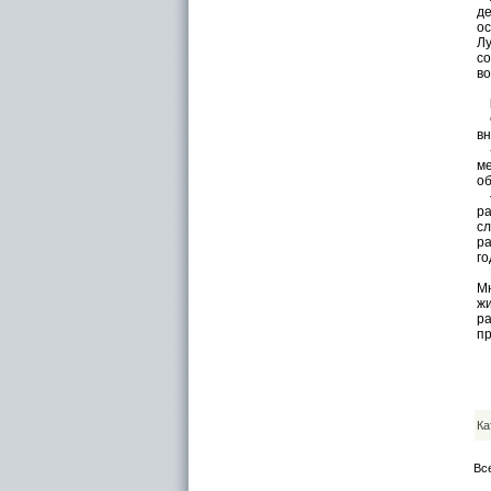
де
ос
Лу
со
во
Об
вн
«Ч
ме
о
— 
ра
сл
ра
го
Пр
Мн
жи
ра
пр
Ка
Вс