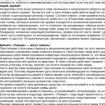
зможности, избегать и минимизировать её последствия, если она всё-таки п
рощай, оружие!
 круглом столе была затронута тема легального и нелегального оборота ор
ходится много оружия. Так как его учёт в зоне боевых действий не ведётся, 
ступает в центральные регионы страны. Соответственно, этим оружием пол
збойных нападений, вымогательств, убийств и т.д. В Королёве зарегистриров
лая толика. Большое количество оружия находится в незаконном хранении: чт
иобрели на «чёрном рынке», что-то откопали так называемые «чёрные копат
ужие хранится, как сувенир, гораздо хуже, когда его совершенствуют до боево
ажданин, незаконно хранящий боеприпасы, оружие или его части, может сдат
лучит пусть небольшое, но вознаграждение. Один из последних примеров: 
едмет и сдал его. По всем вопросам, связанным с оружием, можно обращаться
Кричите: «Пожар!» — могут помочь!
еступники стали реже совершать мошеннические действия, но зато увеличи
шенников становились люди пожилого возраста. Преступники, чаще всего цы
циальных работников проникали в квартиры пенсионеров и брали то, что можн
елирные изделия. Иногда мошенники подходили к доверчивым людям на улиц
мой и выносили всё ценное из квартиры. В таких случаях действует правило:
тупать в беседу, если вы, конечно, не хотите пощекотать себе нервы.
сто жертва сама провоцирует преступника на совершение преступления. УВ
ждом углу. Поэтому людям можно дать нехитрые рекомендации по поведению 
ли вы возвращаетесь домой в тёмное время суток, избегайте неосвещённых
зможности откажитесь совсем от ночных прогулок, пользуйтесь такси, но лови
е употребляйте большое количество спиртного.
 демонстрируйте свои денежные средства, не пересчитывайте и не перекла
рашения, не носите большие суммы денег.
обы минимизировать кражи из машины, устанавливайте сигнализацию, не ос
ли на вас напали в подъезде, кричите: «Пожар!», тогда будет вероятность, ч
еступление произошло, не надо оказывать физическое сопротивление — ина
ачевными, лучше постараться проследить за преступником.
ишние движения могут привести к очень нежелательным последствиям. В Ю