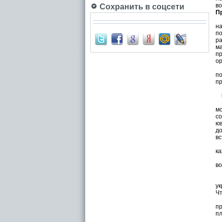
во
Сохранить в соцсети
П
На
на
по
ра
ма
пр
ор
Гр
по
пр
Пр
мо
со
юв
до
вс
Ча
ка
Ес
во
Н
Не
ук
Чт
Ес
пр
пл
Л