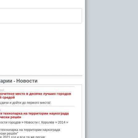
рии - Новости
esl
почетное место в десятке лучших городов
й средой
дачи и дойти до первого места!
s
я технопарка на территории наукограда
чески решён
ости городов » Новости г. Королёв » 2014 »
 технопарка на территории наукограда
ески решён"
е 2021 год и все та же песня: