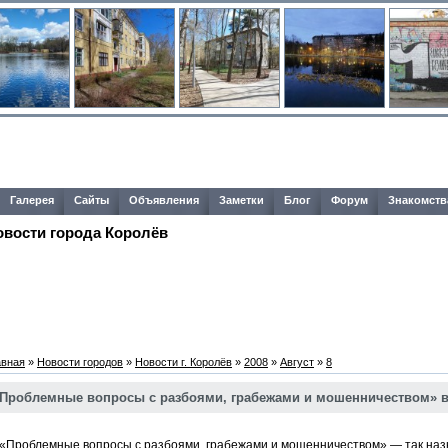
Галерея
Сайты
Объявления
Заметки
Блог
Форум
Знакомств
овости города Королёв
авная
»
Новости городов
»
Новости г. Королёв
»
2008
»
Август
»
8
Проблемные вопросы с разбоями, грабежами и мошенничеством» в
роблемные вопросы с разбоями, грабежами и мошенничеством» — так назы