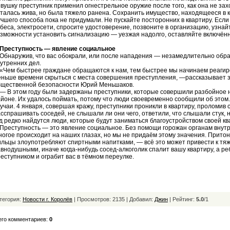
вушку преступник применил огнестрельное оружие после того, как она не захо
талась жива, но была тяжело ранена. Сохранить имущество, находящееся в к
чшего способа пока не придумали. Не пускайте посторонних в квартиру. Есл
беса, электросети, спросите удостоверение, позвоните в организацию, узнайт
зможности установить сигнализацию — уезжая надолго, оставляйте включён
Преступность — явление социальное
наружив, что вас обокрали, или после нападения — незамедлительно обра
утренних дел.
ем быстрее граждане обращаются к нам, тем быстрее мы начинаем реагиро
ньше времени скрыться с места совершения преступления, —рассказывает 
бщественной безопасности Юрий Меньшаков.
В этом году были задержаны преступники, которые совершили разбойное на
йоне. Их удалось поймать, потому что люди своевременно сообщили об это
учаи. 4 января, совершая кражу, преступники проникли в квартиру, проломив 
сспрашивать соседей, не слышали ли они чего, ответили, что слышали стук, 
д редко найдутся люди, которые будут заниматься благоустройством своей к
еступность — это явление социальное. Без помощи горожан органам внутре
огое происходит на наших глазах, но мы не придаём этому значения. Притон,
льцы злоупотребляют спиртными напитками, — всё это может привести к тя
внодушными, иначе когда-нибудь сосед-алкоголик спалит вашу квартиру, а ре
еступником и ограбит вас в тёмном переулке.
тегория:
Новости г. Королёв
| Просмотров: 2135 | Добавил:
Джин
|
Рейтинг:
5.0
/
1
его комментариев:
0