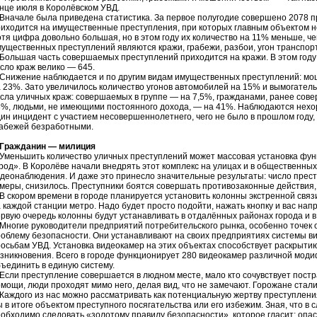
нце июля в Королёвском УВД.
ачале была приведена статистика. За первое полугодие совершено 2078 пр
иходится на имущественные преступления, при которых главным объектом н
тя цифра довольно большая, но в этом году их количество на 11% меньше, 
ущественных преступлений являются кражи, грабежи, разбои, угон транспор
льшая часть совершаемых преступлений приходится на кражи. В этом году у
сло краж велико — 645.
нижение наблюдается и по другим видам имущественных преступлений: мош
 23%. Зато увеличилось количество угонов автомобилей на 15% и вымогател
сла уличных краж: совершаемых в группе — на 7,5%, гражданами, ранее со
%, людьми, не имеющими постоянного дохода, — на 41%. Наблюдаются нехо
ин инцидент с участием несовершеннолетнего, чего не было в прошлом году,
рабежей безработными.
Гражданин — милиция
меньшить количество уличных преступлений может массовая установка фун
род». В Королёве начали внедрять этот комплекс на улицах и в общественных
деонаблюдения. И даже это принесло значительные результаты: число прест
меры, снизилось. Преступники боятся совершать противозаконные действия, 
скором времени в городе планируется установить колонны экстренной связ
 каждой станции метро. Надо будет просто подойти, нажать кнопку и вас на
рвую очередь колонны будут устанавливать в отдалённых районах города и 
огие руководители предприятий потребительского рынка, особенно точек
облему безопасности. Они устанавливают на своих предприятиях системы в
осьбам УВД. Установка видеокамер на этих объектах способствует раскрыти
зникновения. Всего в городе функционирует 280 видеокамер различной моди
ъединить в единую систему.
ли преступление совершается в людном месте, мало кто сочувствует постра
мощи, люди проходят мимо него, делая вид, что не замечают. Горожане стали
ждого из нас можно рассматривать как потенциальную жертву преступления
 в итоге объектом преступного посягательства или его избежим. Зная, что в 
обходимо следовать «золотому правилу безопасности», которое гласит: опа