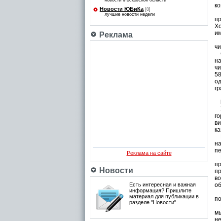
новости Московской области
ко
Новости ЮБиКа
[0]
Вн
лучшие новости недели
пр
Хо
им
Реклама
Бо
чи
С
на
чи
58
од
г
У
го
ви
ка
В 
на
пе
Реклама на сайте
Мн
пр
Новости
пр
во
Есть интересная и важная
об
информация? Пришлите
Ес
материал для публикации в
по
разделе "Новости"
Ка
мы
не