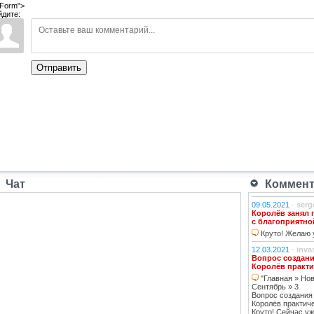
Form">
йдите:
Отправить
Чат
Коммента
09.05.2021
-
serg
Королёв занял 
с благоприятно
Круто! Желаю у
12.03.2021
-
inva
Вопрос создани
Королёв практи
"Главная » Нов
Сентябрь » 3
Вопрос создания
Королёв практич
Круто! Сейчас уж