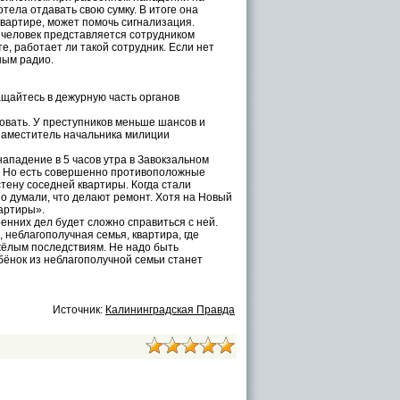
тела отдавать свою сумку. В итоге она
вартире, может помочь сигнализация.
и человек представляется сотрудником
е, работает ли такой сотрудник. Если нет
ным радио.
щайтесь в дежурную часть органов
вать. У преступников меньше шансов и
заместитель начальника милиции
падение в 5 часов утра в Завокзальном
м. Но есть совершенно противоположные
стену соседней квартиры. Когда стали
но думали, что делают ремонт. Хотя на Новый
вартиры».
нних дел будет сложно справиться с ней.
 неблагополучная семья, квартира, где
жёлым последствиям. Не надо быть
бёнок из неблагополучной семьи станет
Источник:
Калининградская Правда