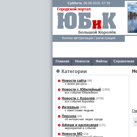
Суббота
, 08.08.2026, 07:39
Кнопки авторизации / регистрации
Главная
Новости
Файлы
Справочная
Н
Категории
Новости сайта
[96]
о жизни ресурса...
Новости г. Юбилейный
[1383]
все события Юбилейного
Новости г. Королёв
[4706]
все события Королёва
Интервью
[209]
с известными людьми
Гл
Персона
[44]
об интересных людях города
«
Афиши и расписания
[121]
мероприятий и событий
Новости МО
[23]
«П