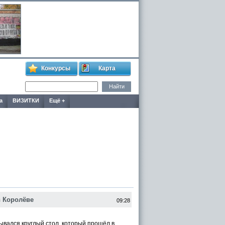
Конкурсы
Карта
а
ВИЗИТКИ
Ещё +
 Королёве
09:28
вался круглый стол, который прошёл в