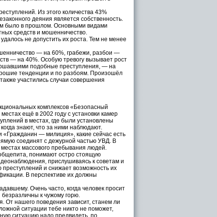
еступлений. Из этого количества 43%
езаконного деяния является собственность.
чем было в прошлом. Основными видами
тных средств и мошенничество.
далось не допустить их роста. Тем не менее
енничество — на 60%, грабежи, разбои —
ьств — на 40%. Особую тревогу вызывает рост
вершавшими подобные преступления, — на
рошие тенденции и по разбоям. Произошёл
 также участились случаи совершения
кциональных комплексов «Безопасный
 местах ещё в 2002 году с установки камер
уплений в местах, где были установлены
когда знают, что за ними наблюдают.
и «Гражданин — милиция», какие сейчас есть
прямую соединят с дежурной частью УВД. В
в местах массового пребывания людей.
 общепита, понимают остро стоящую
идеонаблюдения, прислушиваясь к советам и
ю преступлений и снижает возможность их
фикации. В перспективе их должны
давшему. Очень часто, когда человек просит
 безразличны к чужому горю.
. От нашего поведения зависит, станем ли
сложной ситуации тебе никто не поможет,
сную ситуацию надо предвидеть, по