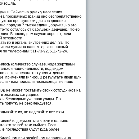
роизошла.
ужия. Сейчас на руках у населения
из-за прозрачных границ оно беспрепятственно
ьзуются преступники для совершения
ано порядка 7 тысяч единиц оружия, но это
о-то осталось от бабушек и дедушек, что-то
ели». В последнем случае хорошо, если
й готовности.
ь их в органы внутренних дел. За что
22 июля мужчина нашёл взрывоопасный
 по телефонам: 511-73-92, 511-72-24.
лось количество случаев, когда жертвами
ганской национальности, под видом
о легко и незаметно унести: деньги,
е, применяли гипноз. В результате люди шли
 если к вам подошли незнакомцы, не надо
Д не может поставить своих сотрудников на
в опасных ситуациях.
 и безлюдных участков улицы. По
ть попутку не рекомендуется.
дывайте их, не надевайте все свои
тавляйте документы и ключи в машине.
то кто-то всё-таки выйдет. Если
че последствия будут куда более
билейном при разбойном нападении на