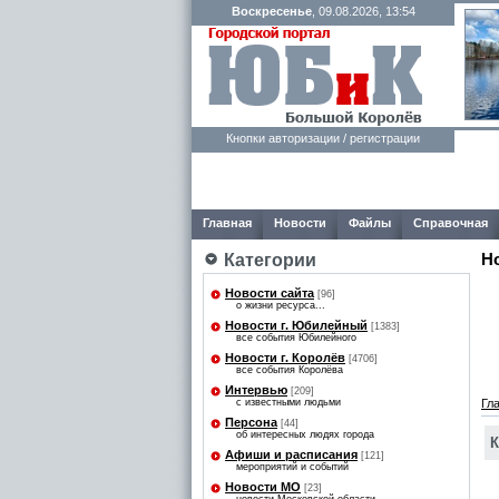
Воскресенье
, 09.08.2026, 13:54
Кнопки авторизации / регистрации
Главная
Новости
Файлы
Справочная
Н
Категории
Новости сайта
[96]
о жизни ресурса...
Новости г. Юбилейный
[1383]
все события Юбилейного
Новости г. Королёв
[4706]
все события Королёва
Интервью
[209]
с известными людьми
Гл
Персона
[44]
об интересных людях города
К
Афиши и расписания
[121]
мероприятий и событий
Новости МО
[23]