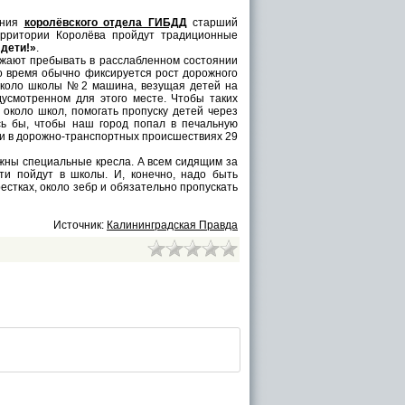
ения
королёвского отдела ГИБДД
старший
ерритории Королёва пройдут традиционные
 дети!»
.
лжают пребывать в расслабленном состоянии
то время обычно фиксируется рост дорожного
 около школы №2 машина, везущая детей на
дусмотренном для этого месте. Чтобы таких
 около школ, помогать пропуску детей через
сь бы, чтобы наш город попал в печальную
асти в дорожно-транспортных происшествиях 29
жны специальные кресла. А всем сидящим за
ти пойдут в школы. И, конечно, надо быть
естках, около зебр и обязательно пропускать
Источник:
Калининградская Правда