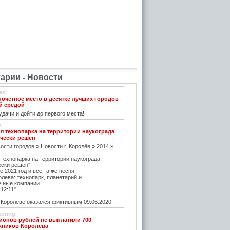
рии - Новости
esl
почетное место в десятке лучших городов
й средой
дачи и дойти до первого места!
s
я технопарка на территории наукограда
чески решён
ости городов » Новости г. Королёв » 2014 »
 технопарка на территории наукограда
ески решён"
е 2021 год и все та же песня:
олева: технопарк, планетарий и
чные компании
12:11"
оролёве оказался фиктивным 09.06.2020
konng
ионов рублей не выплатили 700
жников Королёва