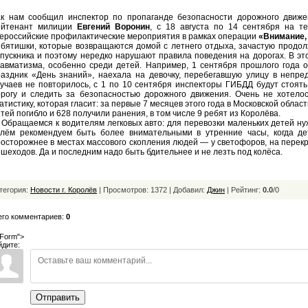
ак нам сообщил инспектор по пропаганде безопасности дорожного движ
ейтенант милиции
Евгений Воронин
, с 18 августа по 14 сентября на т
ероссийские профилактические мероприятия в рамках операции
«Внимание,
ебятишки, которые возвращаются домой с летнего отдыха, зачастую продо
пускника и поэтому нередко нарушают правила поведения на дорогах. В э
равматизма, особенно среди детей. Например, 1 сентября прошлого года
раздник «День знаний», наехала на девочку, перебегавшую улицу в непре
учаев не повторилось, с 1 по 10 сентября инспекторы ГИБДД будут стоять
орогу и следить за безопасностью дорожного движения. Очень не хотело
атистику, которая гласит: за первые 7 месяцев этого года в Московской обл
тей погибло и 628 получили ранения, в том числе 9 ребят из Королёва.
бращаемся к водителям легковых авто: для перевозки маленьких детей ну
улём рекомендуем быть более внимательными в утренние часы, когда де
осторожнее в местах массового скопления людей — у светофоров, на перекр
шеходов. Да и последним надо быть бдительнее и не лезть под колёса.
тегория:
Новости г. Королёв
| Просмотров: 1372 | Добавил:
Джин
|
Рейтинг:
0.0
/
0
его комментариев:
0
Form">
йдите:
Отправить