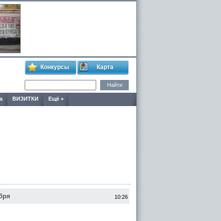
Конкурсы
Карта
а
ВИЗИТКИ
Ещё +
ября
10:26