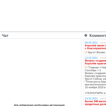
Чат
Коммента
09.05.2021
-
serg
Королёв занял 
с благоприятно
Круто! Желаю у
12.03.2021
-
inva
Вопрос создани
Королёв практи
"Главная » Нов
Сентябрь » 3
Вопрос создания
Королёв практич
Круто! Сейчас уж
"Точки роста Кор
высокотехнологи
16 ноября 2018 в 
«ТЕХНОПАРК» в К
24.02.2021
-
petr
Более 348 милл
кредитных дол
Для добавления необходима авторизация