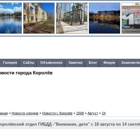
Галерея
Сайты
Объявления
Заметки
Блог
Форум
Знакомств
овости города Королёв
авная
»
Новости городов
»
Новости г. Королёв
»
2008
»
Август
»
24
оролёвский отдел ГИБДД -"Внимание, дети" с 18 августа по 14 сент