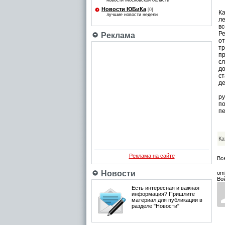
новости Московской области
Новости ЮБиКа
[0]
К
лучшие новости недели
л
вс
Р
Реклама
от
т
п
сл
д
ст
де
О
р
по
пе
Ка
Реклама на сайте
Вс
Новости
om
Во
Есть интересная и важная
информация? Пришлите
материал для публикации в
разделе "Новости"