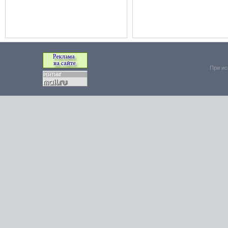
При ис