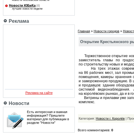
новости Московской области
Новости ЮБиКа
[0]
лучшие новости недели
Реклама
Главная
»
Новости городов
»
Новост
Открытие Крестьянского ры
Торжественное открытие новог
заместитель главы по градос
по строительству новых и мод
На трех этажах современног
на 86 рабочих мест, зал пром
помещения, камеры хранения 
и замороженную продукцию. В 
и продавцов: здание оборудов
системой видеонаблюдения.
Реклама на сайте
на королёвских рынках, да и в 
Витрины и прилавки уже заполн
комплекс.
Новости
Есть интересная и важная
информация? Пришлите
Категория:
Новости г. Королёв
| Про
материал для публикации в
разделе "Новости"
Всего комментариев:
0