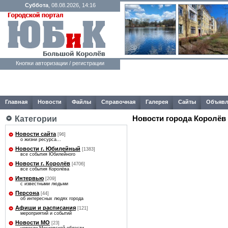
Суббота
, 08.08.2026, 14:16
Кнопки авторизации / регистрации
Главная
Новости
Файлы
Справочная
Галерея
Сайты
Объявл
Новости города Королёв
Категории
Новости сайта
[96]
о жизни ресурса...
Новости г. Юбилейный
[1383]
все события Юбилейного
Новости г. Королёв
[4706]
все события Королёва
Интервью
[209]
с известными людьми
Персона
[44]
об интересных людях города
Афиши и расписания
[121]
мероприятий и событий
Новости МО
[23]