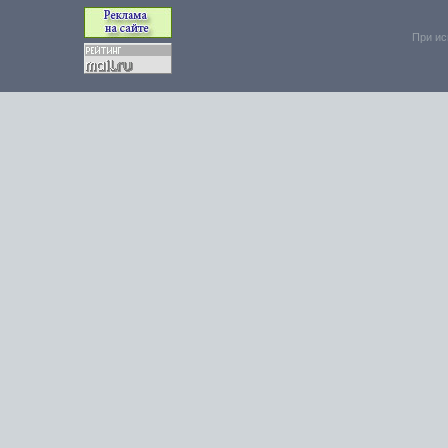
При ис