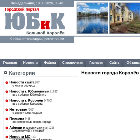
Понедельник
, 10.08.2026, 05:48
Кнопки авторизации / регистрации
Главная
Новости
Файлы
Справочная
Галерея
Сайты
Объявл
Новости города Королёв
Категории
Новости сайта
[96]
о жизни ресурса...
Новости г. Юбилейный
[1383]
все события Юбилейного
Новости г. Королёв
[4706]
все события Королёва
Интервью
[209]
с известными людьми
Персона
[44]
об интересных людях города
Афиши и расписания
[121]
мероприятий и событий
Новости МО
[23]