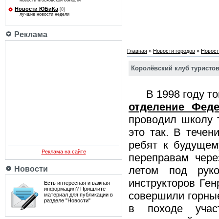
новости Московской области
Новости ЮБиКа
[0]
лучшие новости недели
Реклама
Главная
»
Новости городов
»
Новост
Королёвский клуб туристо
В 1998 году тогд
отделение Феде
проводил школу т
это так. В течен
ребят к будущем
Реклама на сайте
переправам чере
летом под руко
Новости
инструкторов Ген
Есть интересная и важная
информация? Пришлите
совершили горные
материал для публикации в
разделе "Новости"
в походе учас