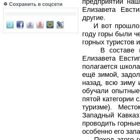
предприятий наш
Сохранить в соцсети
Елизавета Евсти
другие.
И вот прошло де
году горы были ч
горных туристов 
В составе инс
Елизавета Евстиг
полагается школа
ещё зимой, задол
назад, всю зиму 
обучали опытные
пятой категории 
туризме). Мест
Западный Кавказ
проводить горные
особенно его зап
Поход этого год