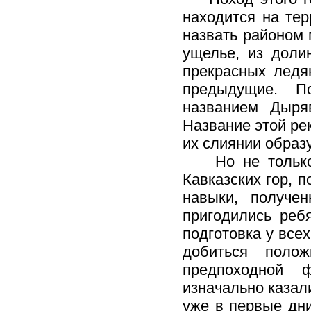
находится на тер
назвать районом 
ущелье, из доли
прекрасных ледя
предыдущие. П
названием Дыря
Название этой ре
их слиянии образу
Но не только о
Кавказских гор, 
навыки, получен
пригодились реб
подготовка у все
добиться полож
предпоходной 
изначально казал
уже в первые дни