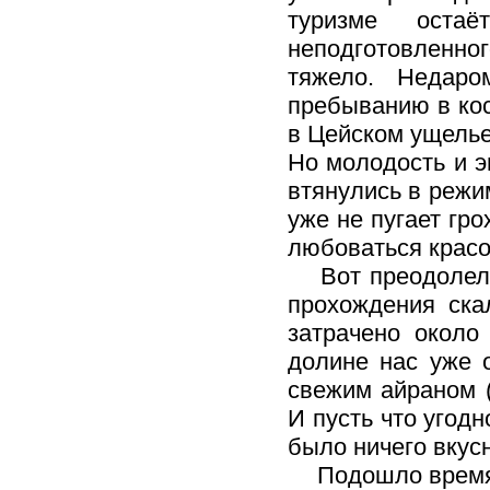
туризме оста
неподготовленног
тяжело. Недаро
пребыванию в кос
в Цейском ущелье
Но молодость и э
втянулись в режи
уже не пугает гр
любоваться красо
Вот преодолели 
прохождения ска
затрачено около
долине нас уже 
свежим айраном 
И пусть что угодн
было ничего вкус
Подошло время о