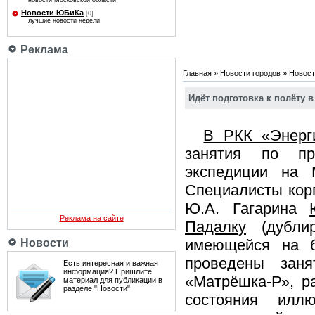
новости Московской области
Новости ЮБиКа
[0]
лучшие новости недели
Реклама
Главная
»
Новости городов
»
Новост
Идёт подготовка к полёту в
В РКК «Энерг
занятия по пр
экспедиции на 
Специалисты кор
Ю.А. Гагарина
Реклама на сайте
Падалку
(дублир
имеющейся на б
Новости
проведены зан
Есть интересная и важная
информация? Пришлите
«Матрёшка-Р», р
материал для публикации в
разделе "Новости"
состояния илл