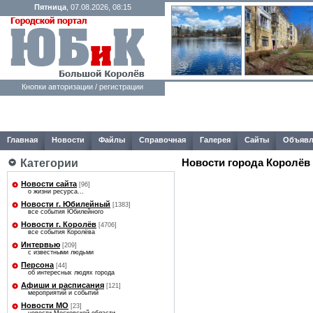
Пятница
, 07.08.2026, 08:15
Кнопки авторизации / регистрации
Главная
Новости
Файлы
Справочная
Галерея
Сайты
Объявл
Новости города Королёв
Категории
Новости сайта
[96]
о жизни ресурса...
Новости г. Юбилейный
[1383]
все события Юбилейного
Новости г. Королёв
[4706]
все события Королёва
Интервью
[209]
с известными людьми
Персона
[44]
об интересных людях города
Афиши и расписания
[121]
мероприятий и событий
Новости МО
[23]