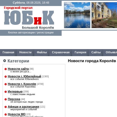
Суббота
, 08.08.2026, 18:48
Кнопки авторизации / регистрации
Главная
Новости
Файлы
Справочная
Галерея
Сайты
Объявл
Категории
Новости города Королёв
Новости сайта
[96]
о жизни ресурса...
Новости г. Юбилейный
[1383]
все события Юбилейного
Новости г. Королёв
[4706]
все события Королёва
Интервью
[209]
с известными людьми
Персона
[44]
об интересных людях города
Афиши и расписания
[121]
мероприятий и событий
Новости МО
[23]