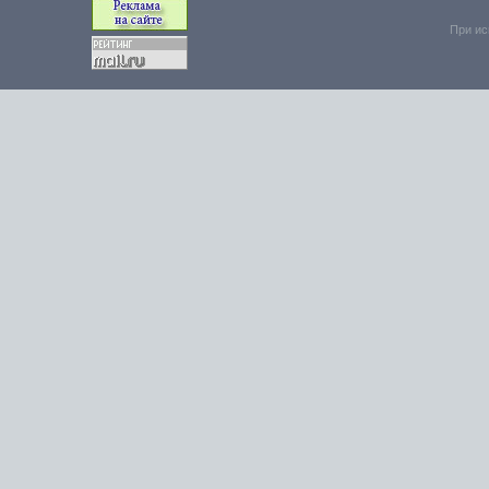
При ис