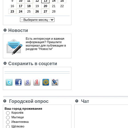
9
10
11
12
13
14
15
16
17
18
19
20
21
22
23
24
25
26
27
28
Новости
Есть интересная и важная
информация? Пришлите
материал для публикации в
разделе "Новости"
Сохранить в соцсети
Городской опрос
Чат
Ваш город проживания
Королёв
Мытищи
Ивантеевка
Щёлково