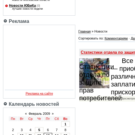
новости Московской области
Новости ЮБиКа
[0]
лучшие новости недели
Реклама
Главная
» Новости
Сортировать по:
Комментариям
·
Да
Статистики отдела по защи
Все мы
— прио
различн
заплати
приско
Реклама на сайте
Категория: Новости г. Королёв | Просмотро
Календарь новостей
«
Февраль 2009
»
Пн
Вт
Ср
Чт
Пт
Сб
Вс
1
2
3
4
5
6
7
8