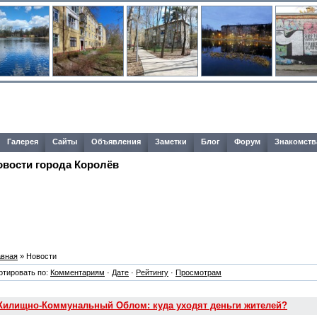
Галерея
Сайты
Объявления
Заметки
Блог
Форум
Знакомств
овости города Королёв
авная
» Новости
ртировать по:
Комментариям
·
Дате
·
Рейтингу
·
Просмотрам
илищно-Коммунальный Облом: куда уходят деньги жителей?