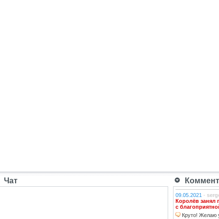
Чат
Коммента
09.05.2021
-
serg
Королёв занял 
с благоприятно
Круто! Желаю у