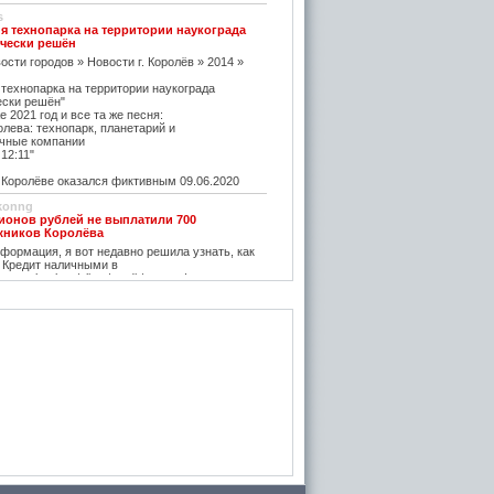
s
я технопарка на территории наукограда
чески решён
ости городов » Новости г. Королёв » 2014 »
 технопарка на территории наукограда
ески решён"
е 2021 год и все та же песня:
олева: технопарк, планетарий и
чные компании
12:11"
оролёве оказался фиктивным 09.06.2020
konng
ионов рублей не выплатили 700
жников Королёва
ормация, я вот недавно решила узнать, как
 Кредит наличными в
w.vostbank.ru/client/credit/ тут информацию в
дит такой я оформила на выгодных условиях,
его частями с зарплаты теперь
rtuner20050
оролёва - ситуация на рынке жилья
остается одним из самых надежных
зи с этим появляется множество сервисов для
пример https://m2.ru Много ступеней сделают
oga
емя планируется возведение наземного
анции Подлипки-Дачные
есятилетие?