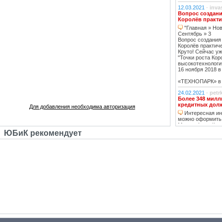
12.03.2021
-
inva
Вопрос создани
Королёв практи
"Главная » Нов
Сентябрь » 3
Вопрос создания
Королёв практич
Круто! Сейчас уж
"Точки роста Кор
высокотехнологи
16 ноября 2018 в 
«ТЕХНОПАРК» в К
24.02.2021
-
petr
Более 348 милл
кредитных дол
Для добавления необходима авторизация
Интересная инф
можно оформить
Москве https://ww
тему нашла, кре
ЮБиК рекомендует
кстати, погашаю 
20.02.2021
-
oppo
Недвижимость К
Недвижимость 
вложений, в свя
роботы с ней, на
за вас
14.02.2021
-
Lad
В ближайшее вр
перехода на ст
в ближайшее д