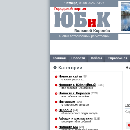
Четверг
, 06.08.2026, 23:27
Кнопки авторизации / регистрации
Главная
Новости
Файлы
Справочная
Категории
Н
Новости сайта
[96]
о жизни ресурса...
Новости г. Юбилейный
[1383]
все события Юбилейного
Новости г. Королёв
[4706]
все события Королёва
Интервью
[209]
Гл
с известными людьми
Персона
[44]
Со
об интересных людях города
Афиши и расписания
[121]
мероприятий и событий
Ж
Новости МО
[23]