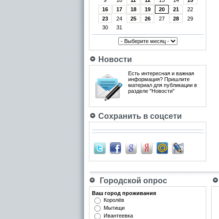
9
10
11
12
13
14
15
16
17
18
19
20
21
22
23
24
25
26
27
28
29
30
31
Новости
Есть интересная и важная
информация? Пришлите
материал для публикации в
разделе "Новости"
Сохранить в соцсети
Городской опрос
Ваш город проживания
Королёв
Мытищи
Ивантеевка