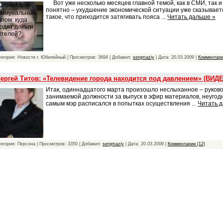
Вот уже несколько месяцев главной темой, как в СМИ, так и 
понятно – ухудшение экономической ситуации уже сказывает
такое, что приходится затягивать пояса
...
Читать дальше »
тегория: Новости г. Юбилейный | Просмотров: 3694 | Добавил:
sergmaziy
| Дата:
20.03.2009
|
Комментари
ергей Титов: «Телевидение города находится под давлением» (ВИД
Итак, одиннадцатого марта произошло неслыханное – руков
занимаемой должности за выпуск в эфир материалов, неугод
самым мэр расписался в попытках осуществления
...
Читать 
тегория: Персона | Просмотров: 3350 | Добавил:
sergmaziy
| Дата:
20.03.2009
|
Комментарии (12)