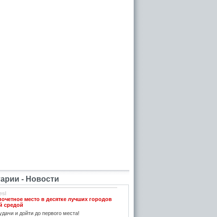
рии - Новости
esl
почетное место в десятке лучших городов
й средой
дачи и дойти до первого места!