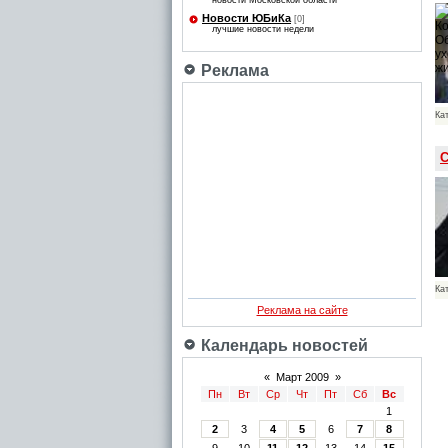
новости Московской области
Новости ЮБиКа
[0]
лучшие новости недели
Реклама
Ка
С
Ка
Реклама на сайте
Календарь новостей
«
Март 2009
»
Пн
Вт
Ср
Чт
Пт
Сб
Вс
1
2
3
4
5
6
7
8