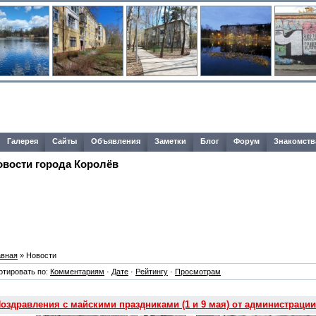
Галерея
Сайты
Объявления
Заметки
Блог
Форум
Знакомств
овости города Королёв
авная
» Новости
ртировать по:
Комментариям
·
Дате
·
Рейтингу
·
Просмотрам
оздравления с майскими праздниками (1 и 9 мая) от администраци