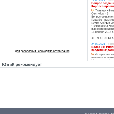
12.03.2021
-
inva
Вопрос создани
Королёв практи
"Главная » Нов
Сентябрь » 3
Вопрос создания
Королёв практич
Круто! Сейчас уж
"Точки роста Кор
высокотехнологи
16 ноября 2018 в 
«ТЕХНОПАРК» в К
24.02.2021
-
petr
Более 348 милл
кредитных дол
Для добавления необходима авторизация
Интересная инф
можно оформить
Москве https://ww
тему нашла, кре
ЮБиК рекомендует
кстати, погашаю 
20.02.2021
-
oppo
Недвижимость К
Недвижимость 
вложений, в свя
роботы с ней, на
за вас
14.02.2021
-
Lad
В ближайшее вр
перехода на ст
в ближайшее д
07.02.2021
-
ГАВ