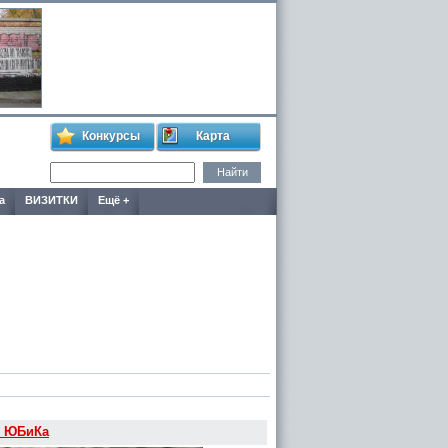
Конкурсы
Карта
а
ВИЗИТКИ
Ещё +
и ЮБиКа