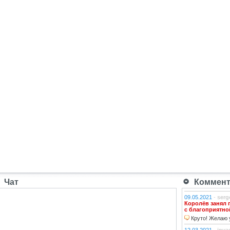
Чат
Коммента
09.05.2021
-
serg
Королёв занял 
с благоприятно
Круто! Желаю у