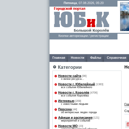
Пятница
, 07.08.2026, 05:20
Кнопки авторизации / регистрации
Главная
Новости
Файлы
Справочная
Категории
Н
Новости сайта
[96]
о жизни ресурса...
Новости г. Юбилейный
[1383]
все события Юбилейного
Новости г. Королёв
[4706]
все события Королёва
Интервью
[209]
Гл
с известными людьми
Персона
[44]
Со
об интересных людях города
Афиши и расписания
[121]
мероприятий и событий
П
Новости МО
[23]