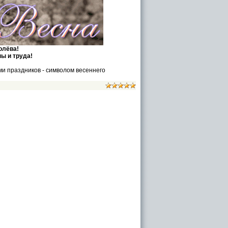
олёва!
ы и труда!
 праздников - символом весеннего