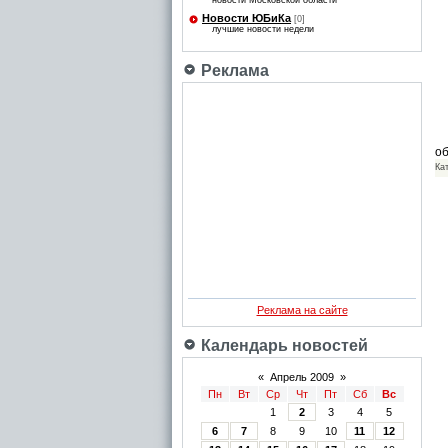
новости Московской области
Новости ЮБиКа
[0]
лучшие новости недели
Реклама
Пе
об
Ка
Реклама на сайте
Календарь новостей
«
Апрель 2009
»
Пн
Вт
Ср
Чт
Пт
Сб
Вс
1
2
3
4
5
6
7
8
9
10
11
12