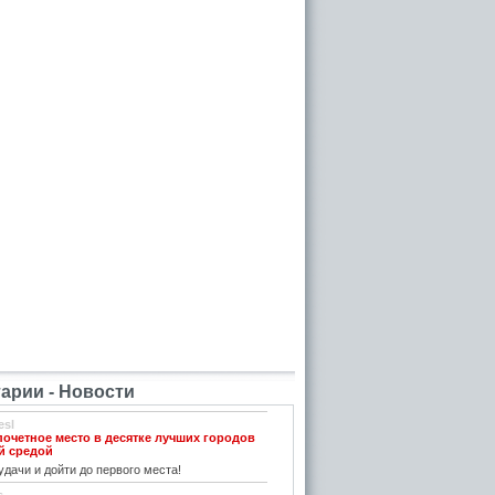
рии - Новости
esl
почетное место в десятке лучших городов
й средой
дачи и дойти до первого места!