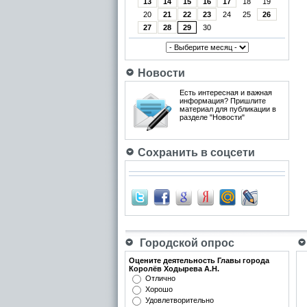
13
14
15
16
17
18
19
20
21
22
23
24
25
26
27
28
29
30
Новости
Есть интересная и важная
информация? Пришлите
материал для публикации в
разделе "Новости"
Сохранить в соцсети
Городской опрос
Оцените деятельность Главы города
Королёв Ходырева А.Н.
Отлично
Хорошо
Удовлетворительно