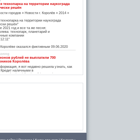
s
я технопарка на территории наукограда
чески решён
ости городов » Новости г. Королёв » 2014 »
 технопарка на территории наукограда
ески решён"
е 2021 год и все та же песня:
олева: технопарк, планетарий и
чные компании
12:11"
оролёве оказался фиктивным 09.06.2020
konng
ионов рублей не выплатили 700
жников Королёва
ормация, я вот недавно решила узнать, как
 Кредит наличными в
w.vostbank.ru/client/credit/ тут информацию в
дит такой я оформила на выгодных условиях,
его частями с зарплаты теперь
rtuner20050
оролёва - ситуация на рынке жилья
остается одним из самых надежных
зи с этим появляется множество сервисов для
пример https://m2.ru Много ступеней сделают
oga
емя планируется возведение наземного
анции Подлипки-Дачные
есятилетие?