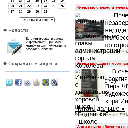
13
14
15
16
17
18
19
20
21
22
23
24
25
26
Интервью с заместителем 
27
28
29
30
31
Почему
незавер
недодел
Новости
мы бес
Есть интересная и важная
информация? Пришлите
по стро
материал для публикации в
разделе "Новости"
Категория: Интервью | Просмотров: 2862 |
Интервью с директором хор
Сохранить в соцсети
В очер
Георги
Вера Ч
художе
хора И
Читать дальше »
Категория: Интервью | Просмотров: 3957 |
Итоги недели обсудили на