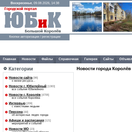
Воскресенье
, 09.08.2026, 14:38
Кнопки авторизации / регистрации
Главная
Новости
Файлы
Справочная
Галерея
Сайты
Объявл
Категории
Новости города Королёв
Новости сайта
[96]
о жизни ресурса...
Новости г. Юбилейный
[1383]
все события Юбилейного
Новости г. Королёв
[4706]
все события Королёва
Интервью
[209]
с известными людьми
Персона
[44]
об интересных людях города
Афиши и расписания
[121]
мероприятий и событий
Новости МО
[23]