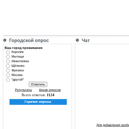
Городской опрос
Чат
Ваш город проживания
Королёв
Мытищи
Ивантеевка
Щёлково
Фрязино
Москва
*другой*
Результаты
Архив опросов
Всего ответов:
1124
Для добавления необ