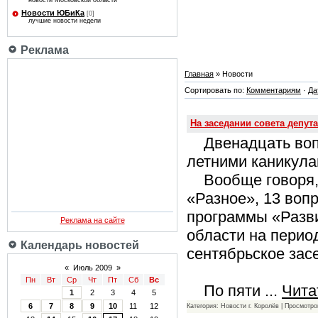
новости Московской области
Новости ЮБиКа
[0]
лучшие новости недели
Реклама
Главная
» Новости
Сортировать по:
Комментариям
·
Да
На заседании совета депут
Двенадцать воп
летними каникула
Вообще говоря, в
«Разное», 13 воп
программы «Разви
Реклама на сайте
области на перио
Календарь новостей
сентябрьское зас
«
Июль 2009
»
Пн
Вт
Ср
Чт
Пт
Сб
Вс
По пяти
...
Чита
1
2
3
4
5
6
7
8
9
10
11
12
Категория: Новости г. Королёв | Просмотро