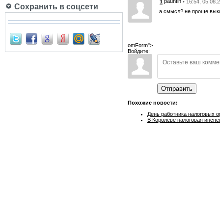
pauntin
1
• 16:54, 05.08.
Сохранить в соцсети
а смысл? не проще выки
omForm">
Войдите:
Отправить
Похожие новости:
День работника налоговых о
В Королёве налоговая инспе