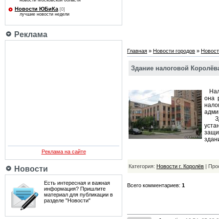
новости Московской области
Новости ЮБиКа
[0]
лучшие новости недели
Реклама
Главная
»
Новости городов
»
Новост
Здание налоговой Королёва
Нало
она 
нало
адми
Здес
уста
защи
здан
Реклама на сайте
Категория:
Новости г. Королёв
| Про
Новости
Есть интересная и важная
Всего комментариев:
1
информация? Пришлите
материал для публикации в
разделе "Новости"