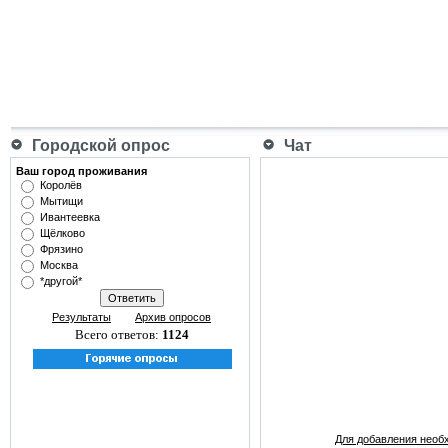
Городской опрос
Чат
Ваш город проживания
Королёв
Мытищи
Ивантеевка
Щёлково
Фрязино
Москва
*другой*
Результаты
Архив опросов
Всего ответов:
1124
Для добавления необ