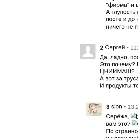
"фирма" и в
А глупость
посте и до
ничего не 
Сергей
2
• 11
Да, ладно, п
Это почему? 
ЦНИИМАШ?
А вот за трус
И продукты т
3
slon
• 13:
Серёжа,
вам это?
По странно