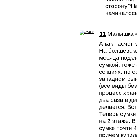
сторону?На
начиналось.
11
Малышка
А как насчет
На болшевско
месяца подкл
сумкой: тоже
секциях, но е
западном рын
(все виды бе
процесс хран
два раза в де
делается. Вот
Теперь сумки
на 2 этаже. 
сумке почти 4
причем купила