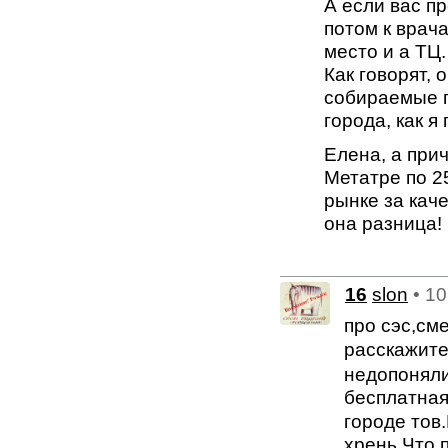
А если вас пр
потом к врача
место и а ТЦ.
Как говорят, 
собираемые п
города, как я
Елена, а прич
Метатре по 25
рынке за кач
она разница!
16
slon
• 1
про сэс,см
расскажите
недопоняли
бесплатная
городе тов
хрень.Что,