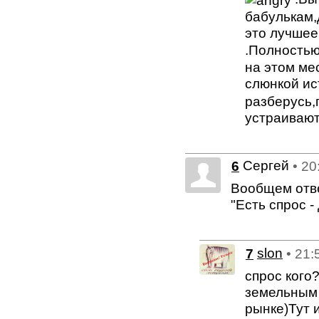
бабулькам,
это лучшее
.Полность
на этом ме
слюнкой ис
разберусь,
устраивают
Сергей
6
• 20
Вообщем отве
"Есть спрос 
7
slon
• 21:
спрос кого
земельным 
рынке)Тут 