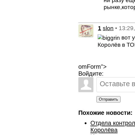
ни разу ещё
рынке,кото
1
slon
• 13:29
вот 
Королёв в ТО
omForm">
Войдите:
Отправить
Похожие новости:
Отдела контрол
Королёва