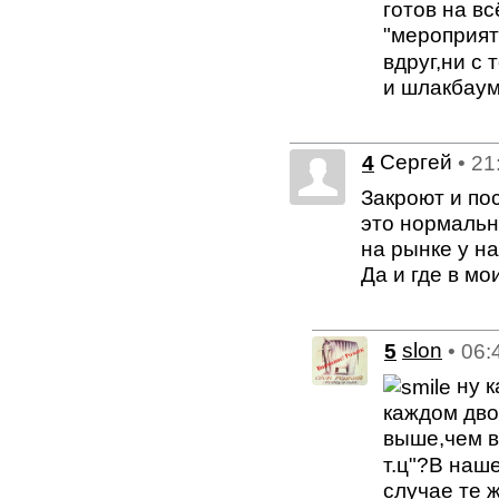
готов на вс
"мероприят
вдруг,ни с 
и шлакбаум,
Сергей
4
• 21
Закроют и по
это нормальн
на рынке у н
Да и где в м
5
slon
• 06:
ну к
каждом дво
выше,чем в
т.ц"?В наше
случае те 