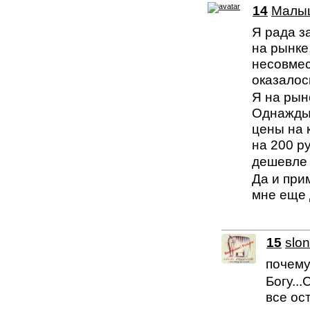
14
Малы
Я рада з
на рынке
несовмес
оказалос
Я на рын
Однажды 
цены на 
на 200 р
дешевле 
Да и при
мне еще 
15
slon
почему
Богу..
все ос