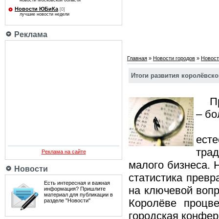
новости Московской области
Новости ЮБиКа
[0]
лучшие новости недели
Реклама
Главная
»
Новости городов
»
Новост
Итоги развития королёвског
Пре
– б
Кон
ест
тра
Реклама на сайте
малого бизнеса. 
Новости
статистика превр
Есть интересная и важная
на ключевой вопр
информация? Пришлите
материал для публикации в
Королёве процве
разделе "Новости"
городская конфе