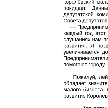
королёвский мал
покидает. Данн
депутатской ком
Совета депутатов
— Предпринимате
каждый год этот
слушаниях нам по
развития. Я поз
увеличивается д
Предпринимател
помогают городу. 
Пожалуй, лейтм
обладает значит
малого бизнеса, 
развитие Королёв