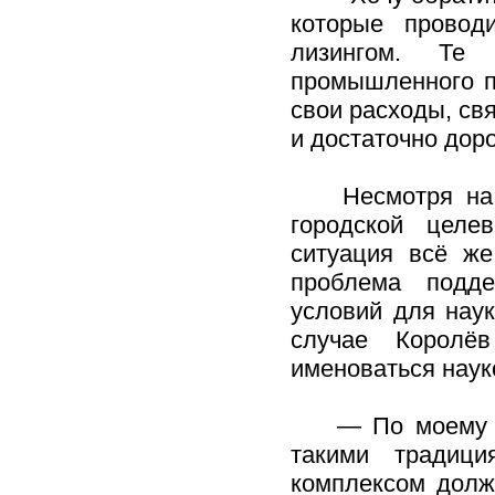
которые провод
лизингом. Те 
промышленного п
свои расходы, св
и достаточно дор
Несмотря на хо
городской целе
ситуация всё ж
проблема подде
условий для наук
случае Королё
именоваться наук
— По моему мне
такими традиц
комплексом долж