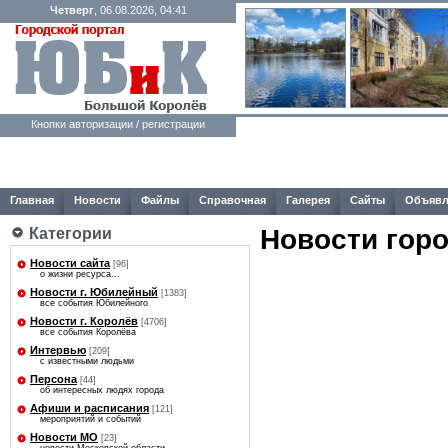
Четверг
, 06.08.2026, 04:41
Кнопки авторизации / регистрации
Главная
Новости
Файлы
Справочная
Галерея
Сайты
Объявл
Новости гор
Категории
Новости сайта
[96]
о жизни ресурса...
Новости г. Юбилейный
[1383]
все события Юбилейного
Новости г. Королёв
[4706]
все события Королёва
Интервью
[209]
с известными людьми
Персона
[44]
об интересных людях города
Афиши и расписания
[121]
мероприятий и событий
Новости МО
[23]