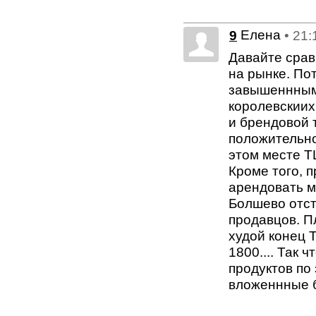
Елена
9
• 21:
Давайте срав
на рынке. Пот
завышеннными
королевскиих
и брендовой 
положительно
этом месте ТЦ
Кроме того, п
арендовать м
Болшево отст
продавцов. П
худой конец Т
1800.... Так 
продуктов по
вложеннные б