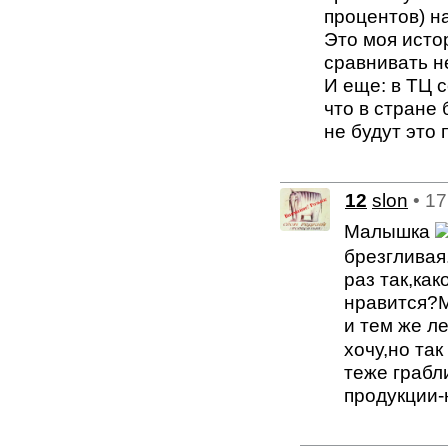
процентов) н
Это моя исто
сравнивать не
И еще: в ТЦ 
что в стране
не будут это 
12
slon
• 1
Малышка
брезгливая
раз так,ка
нравится?М
и тем же л
хочу,но та
теже грабл
продукции-