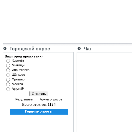
Городской опрос
Чат
Ваш город проживания
Королёв
Мытищи
Ивантеевка
Щёлково
Фрязино
Москва
*другой*
Результаты
Архив опросов
Всего ответов:
1124