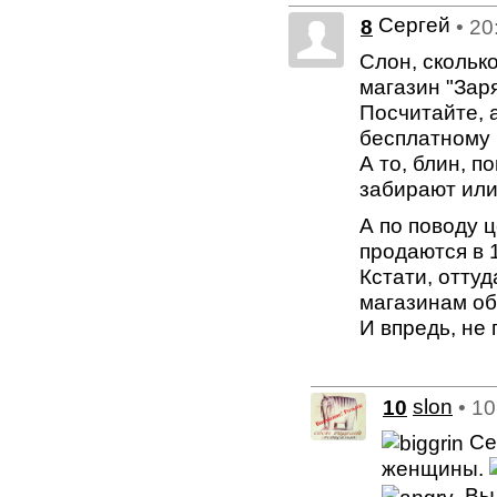
Сергей
8
• 20
Слон, скольк
магазин "Зар
Посчитайте, 
бесплатному 
А то, блин, п
забирают или
А по поводу ц
продаются в 1
Кстати, оттуд
магазинам о
И впредь, не
10
slon
• 1
Се
женщины.
.Вы