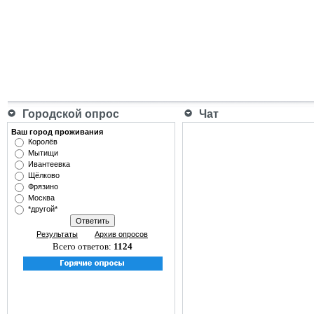
Городской опрос
Чат
Ваш город проживания
Королёв
Мытищи
Ивантеевка
Щёлково
Фрязино
Москва
*другой*
Результаты
Архив опросов
Всего ответов:
1124