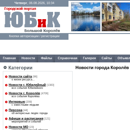
Четверг
, 06.08.2026, 10:34
Кнопки авторизации / регистрации
Главная
Новости
Файлы
Справочная
Галерея
Сайты
Объявл
Категории
Новости города Королёв
Новости сайта
[96]
о жизни ресурса...
Новости г. Юбилейный
[1383]
все события Юбилейного
Новости г. Королёв
[4706]
все события Королёва
Интервью
[209]
с известными людьми
Персона
[44]
об интересных людях города
Афиши и расписания
[121]
мероприятий и событий
Новости МО
[23]