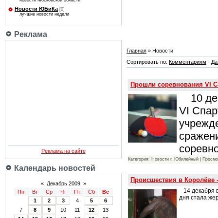
новости Московской области
Новости ЮБиКа
[0]
лучшие новости недели
Реклама
Главная
» Новости
Сортировать по:
Комментариям
·
Да
Прошли соревнования VI 
10 дек
VI Спа
учрежде
сражени
соревн
Реклама на сайте
Категория: Новости г. Юбилейный | Просмо
Календарь новостей
Происшествия в Королёве 
«
Декабрь 2009
»
14 декабря 
Пн
Вт
Ср
Чт
Пт
Сб
Вс
дня стала же
1
2
3
4
5
6
7
8
9
10
11
12
13