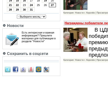
14
15
16
17
18
19
20
21
22
23
24
25
26
27
28
29
30
31
Категория: Новости г. Королёв | Просмотро
Награждены победители ли
Новости
В ЦДК 
Есть интересная и важная
победит
информация? Пришлите
материал для публикации в
премию 
разделе "Новости"
предыду
Сохранить в соцсети
предло
Категория: Новости г. Королёв | Просмотро