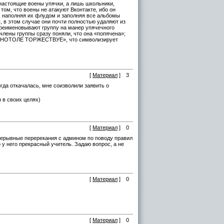
 настоящие воены упячки, а лишь школьники,
ом, что воены не атакуют Вконтакте, ибо он
, наполняя их флудом и заполняя все альбомы
 в этом случае они почти полностью удаляют из
ереименовывают группу на манер упячечного
члены группы сразу поняли, что она «попячена»;
 ОНОТОЛЕ ТОРЖЕСТВУЕ», что символизирует
[
Материал
]
3
огда откачалась, мне соизволили заявить о
 в своих целях)
[
Материал
]
0
прерывные перерекания с админом по поводу правил
 у него прекрасный учитель. Задаю вопрос, а не
[
Материал
]
0
[
Материал
]
0