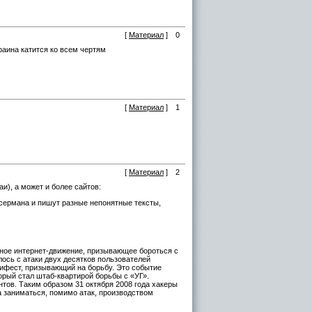
[
Материал
]
0
аина катится ко всем чертям
[
Материал
]
1
[
Материал
]
2
и), а может и более сайтов:
ссермана и пишут разные непонятные тексты,
ивное интернет-движение, призывающее бороться с
ось с атаки двух десятков пользователей
нифест, призывающий на борьбу. Это событие
торый стал штаб-квартирой борьбы с «УГ».
тов. Таким образом 31 октября 2008 года хакеры
а заниматься, помимо атак, производством