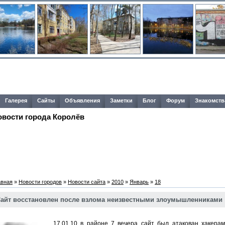
Галерея
Сайты
Объявления
Заметки
Блог
Форум
Знакомств
овости города Королёв
авная
»
Новости городов
»
Новости сайта
»
2010
»
Январь
»
18
айт восстановлен после взлома неизвестными злоумышленниками
17.01.10 в районе 7 вечера сайт был атакован хакерами,