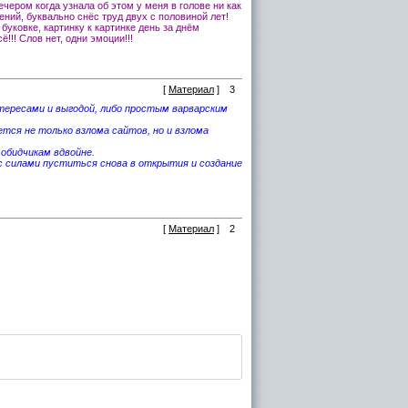
ечером когда узнала об этом у меня в голове ни как
дений, буквально снёс труд двух с половиной лет!
буковке, картинку к картинке день за днём
!!! Слов нет, одни эмоции!!!
[
Материал
]
3
тересами и выгодой, либо простым варварским
ется не только взлома сайтов, но и взлома
 обидчикам вдвойне.
 с силами пуститься снова в открытия и создание
[
Материал
]
2