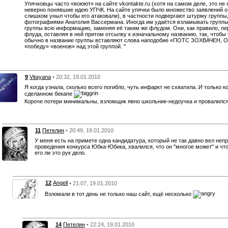
Упячковцы часто «воюют» на сайте vkontakte.ru (хотя на самом деле, это не
неверно понявшие идею УПЧК. На сайте упячки было множество заявлений о т
слишком уныл чтобы его атаковали), в частности подвергают штурму группы
фотографиями Анатолия Вассермана. Иногда им удаётся взламывать группы,
группы всю информацию, заменяя её таким же флудом. Они, как правило, п
флуда, оставляя в ней притом отсылку к изначальному названию, так, чтобы 
обычно в название группы вставляют слова наподобие «ПОТС ЗОХВАЧЕН,
«победу» «военов» над этой группой. "
9
Vitayana
• 20:32, 19.01.2010
Я когда узнала, сколько всего погибло, чуть инфаркт не схватила..И только к
сделанном бекапе
Короче потери минимальны, взломщик явно школьник-недоучка и провалился
11
Петелин
• 20:49, 19.01.2010
У меня есть на примете одна кандидатура, который не так давно вел не
проведения конкурса Юбка-Юбика, хвалился, что он "многое может" и что
его ли это рук дело.
12
Angell
• 21:07, 19.01.2010
Взломали в тот день не только наш сайт, ещё несколько
14
Петелин
• 22:24, 19.01.2010