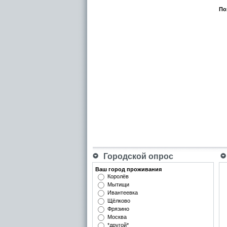
По
Городской опрос
Ваш город проживания
Королёв
Мытищи
Ивантеевка
Щёлково
Фрязино
Москва
*другой*