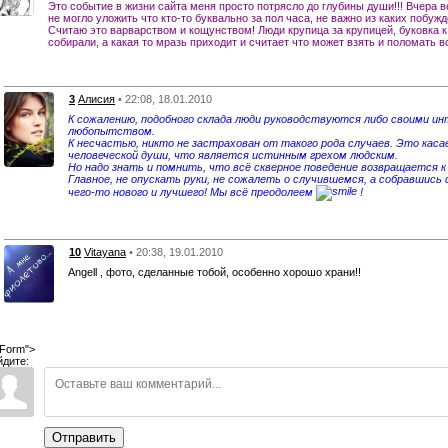
Это событие в жизни сайта меня просто потрясло до глубины души!!! Вчера в
не могло уложить что кто-то буквально за пол часа, не важно из каких побуж
Считаю это варварством и кощунством! Люди крупица за крупицей, буковка к 
собирали, а какая то мразь приходит и считает что может взять и поломать всё
3
Алисия
• 22:08, 18.01.2010
К сожалению, подобного склада люди руководствуются либо своими ин
любопытством.
К несчастью, никто не застрахован от такого рода случаев. Это каса
человеческой души, что является истинным грехом людским.
Но надо знать и помнить, что всё скверное поведение возвращается к
Главное, не опускать руки, не сожалеть о случившемся, а собравшись
чего-то нового и лучшего! Мы всё преодолеем
!
10
Vitayana
• 20:38, 19.01.2010
Angell , фото, сделанные тобой, особенно хорошо храни!!
Form">
йдите:
Отправить