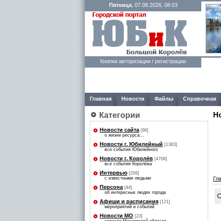
Пятница
, 07.08.2026, 08:03
Кнопки авторизации / регистрации
Главная
Новости
Файлы
Справочная
Н
Категории
Новости сайта
[96]
о жизни ресурса...
Новости г. Юбилейный
[1383]
все события Юбилейного
Новости г. Королёв
[4706]
все события Королёва
Интервью
[209]
с известными людьми
Гл
Персона
[44]
об интересных людях города
С
Афиши и расписания
[121]
мероприятий и событий
Новости МО
[23]