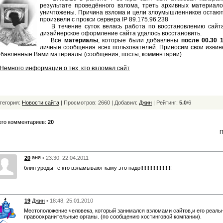
результате проведённого взлома, треть архивных материал
уничтожены. Причина взлома и цели злоумышленников остаются
произвели с прокси сервера IP 89.175.96.238
В течение суток велась работа по восстановлению сайта
дизайнерское оформление сайта удалось восстановить.
Все
материалы
, которые были добавлены
после 00.30 
личные сообщения всех пользователей. Приносим свои извин
бавленные Вами материалы (сообщения, посты, комментарии).
Немного информации о тех, кто взломал сайт
тегория:
Новости сайта
| Просмотров: 2660 | Добавил:
Джин
|
Рейтинг:
5.0
/
6
его комментариев:
20
П
аня
20
• 23:30, 22.04.2011
блин уроды те кто взламывают каму это надо!!!!!!!!!!!!!!!!!!!!!
19
Джин
• 18:48, 25.01.2010
Местоположение человека, который занимался взломами сайтов,и его реаль
правоохранительные органы. (по сообщению хостинговой компании).