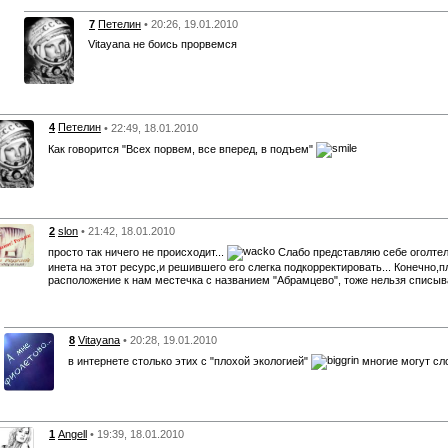
7
Петелин
• 20:26, 19.01.2010
Vitayana не боись прорвемся
4
Петелин
• 22:49, 18.01.2010
Как говорится "Всех порвем, все вперед, в подъем"
2
slon
• 21:42, 18.01.2010
просто так ничего не происходит...
Слабо представляю себе оголтел
инета на этот ресурс,и решившего его слегка подкорректировать... Конечно,
расположение к нам местечка с названием "Абрамцево", тоже нельзя списыв
8
Vitayana
• 20:28, 19.01.2010
в интернете столько этих с "плохой экологией"
многие могут сло
1
Angell
• 19:39, 18.01.2010