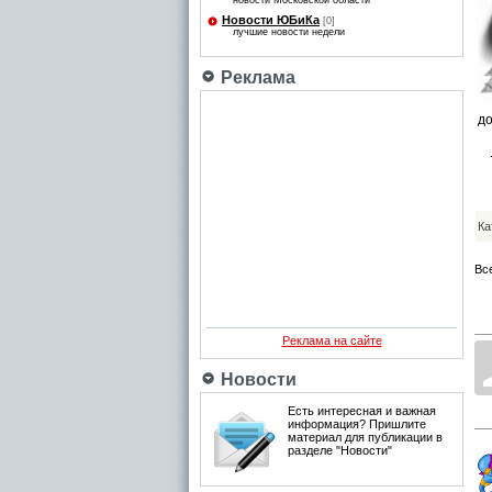
новости Московской области
Новости ЮБиКа
[0]
лучшие новости недели
Реклама
до
Ка
Вс
Реклама на сайте
Новости
Есть интересная и важная
информация? Пришлите
материал для публикации в
разделе "Новости"