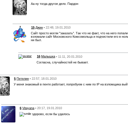
Аа ну тогда другое дело. Пардон
15
Джин
• 22:48, 19.01.2010
Сайт просто могли "заказать". Так что не факт, что на него попал
взломали сайт Московского Комсомольца и подчистили его в нол
ни был.
16
Малышка
• 11:11, 20.01.2010
Согласна, случайностей не бывает.
5
Петелин
• 22:57, 18.01.2010
У меня знакомый в пенте работает, попробуем с ним по IP на взломщика вый
6
Vitayana
• 20:17, 19.01.2010
здорово, если бы удалось