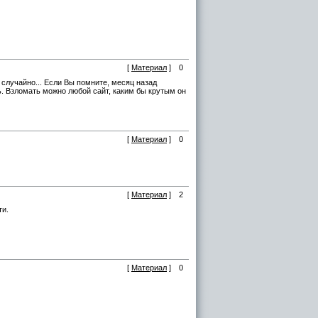
[
Материал
]
0
и случайно... Если Вы помните, месяц назад
ь. Взломать можно любой сайт, каким бы крутым он
[
Материал
]
0
[
Материал
]
2
ти.
[
Материал
]
0