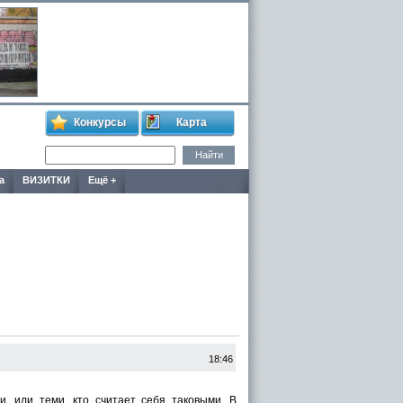
Конкурсы
Карта
а
ВИЗИТКИ
Ещё +
18:46
 или теми, кто считает себя таковыми. В