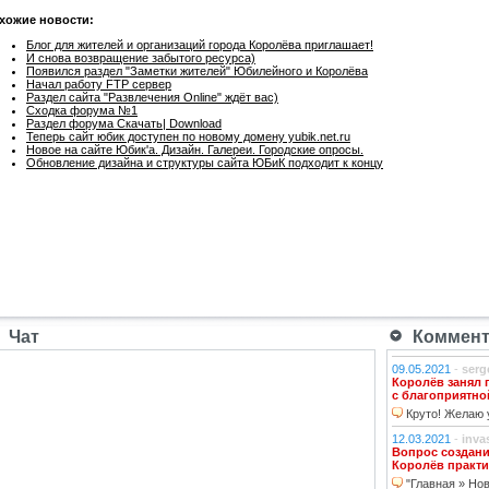
хожие новости:
Блог для жителей и организаций города Королёва приглашает!
И снова возвращение забытого ресурса)
Появился раздел "Заметки жителей" Юбилейного и Королёва
Начал работу FTP сервер
Раздел сайта "Развлечения Online" ждёт вас)
Сходка форума №1
Раздел форума Скачать| Download
Теперь сайт юбик доступен по новому домену yubik.net.ru
Новое на сайте Юбик'а. Дизайн. Галереи. Городские опросы.
Обновление дизайна и структуры сайта ЮБиК подходит к концу
Чат
Коммента
09.05.2021
-
serg
Королёв занял 
с благоприятно
Круто! Желаю у
12.03.2021
-
inva
Вопрос создани
Королёв практи
"Главная » Нов