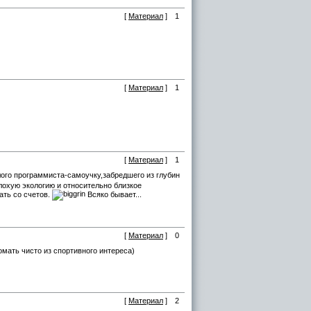
[
Материал
]
1
[
Материал
]
1
[
Материал
]
1
ого программиста-самоучку,забредшего из глубин
плохую экологию и относительно близкое
ать со счетов.
Всяко бывает...
[
Материал
]
0
мать чисто из спортивного интереса)
[
Материал
]
2