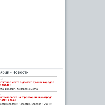
рии - Новости
esl
почетное место в десятке лучших городов
й средой
дачи и дойти до первого места!
s
я технопарка на территории наукограда
чески решён
ости городов » Новости г. Королёв » 2014 »