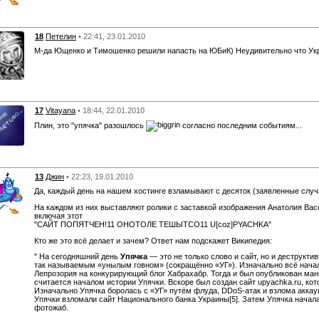
18
Петелин
• 22:41, 23.01.2010
М-да Ющенко и Тимошенко решили напасть на ЮБиК) Неудивительно что Укр
17
Vitayana
• 18:44, 22.01.2010
Плин, это "упячка" разошлось
согласно последним событиям...
13
Джин
• 22:23, 19.01.2010
Да, каждый день на нашем хостинге взламывают с десяток (заявленные случа
На каждом из них выставляют ролики с заставкой изображения Анатолия Ва
включая этот
"САЙТ ПОПЯТЧЕН!11 ОНОТОЛЕ ТЕШЫТСО11 U[coz]PYACHKA"
Кто же это всё делает и зачем? Ответ нам подскажет Википедия:
" На сегодняшний день
Упячка
— это не только слово и сайт, но и деструкт
так называемым «унылым говном» (сокращённо «УГ»). Изначально всё начал
Лепрозория на конкурирующий блог Хабрахабр. Тогда и был опубликован ма
считается началом истории Упячки. Вскоре был создан сайт upyachka.ru, ко
Изначально Упячка боролась с «УГ» путём флуда, DDoS-атак и взлома аккаун
Упячки взломали сайт Национального банка Украины[5]. Затем Упячка начал
фотожаб.