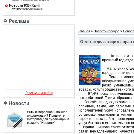
новости Московской области
Новости ЮБиКа
[0]
лучшие новости недели
Реклама
Главная
»
Новости городов
»
Новост
Отчёт отдела защиты прав п
На первом в эт
прошлый год отде
Начальник
отд
города, почти пол
Тем не менее чи
обслуживания уме
резко уменьшивш
товары, услуги общественного 
Реклама на сайте
97,4% всех поступивших от 
потребителей. Таким образом гр
За счёт продавцов заменены 
Новости
сложные, такие, как легковые
исполнителей услуг исправлен
Есть интересная и важная
установке корпусной и мягкой
информация? Пришлите
строительных работ; проведен
материал для публикации в
разделе "Новости"
услуг бытового строительного 
Ирина Шишова также отметила,
связи ненадлежащего качества