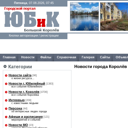
Пятница
, 07.08.2026, 07:45
Кнопки авторизации / регистрации
Главная
Новости
Файлы
Справочная
Галерея
Сайты
Объявл
Новости города Королёв
Категории
Новости сайта
[96]
о жизни ресурса...
Новости г. Юбилейный
[1383]
все события Юбилейного
Новости г. Королёв
[4706]
все события Королёва
Интервью
[209]
с известными людьми
Персона
[44]
об интересных людях города
Афиши и расписания
[121]
мероприятий и событий
Новости МО
[23]