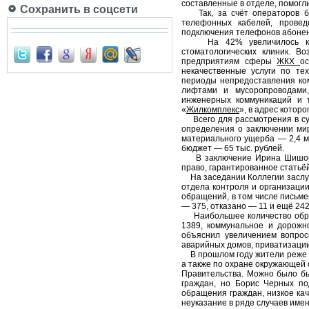
составленные в отделе, помогл
Сохранить в соцсети
Так, за счёт операторов бы
телефонных кабелей, провед
подключения телефонов абоне
На 42% увеличилось количе
стоматологических клиник. В
предприятиям сферы
ЖКХ
о
некачественные услуги по т
периоды непредоставления ком
лифтами и мусоропроводами
инженерных коммуникаций и 
«
Жилкомплекс
», в адрес котор
Всего для рассмотрения в суд
определения о заключении мир
материального ущерба — 2,4 м
бюджет — 65 тыс. рублей.
В заключение Ирина Шишова с
право, гарантированное статьё
На заседании Коллегии заслуш
отдела контроля и организаци
обращений, в том числе письм
— 375, отказано — 11 и ещё 24
Наибольшее количество обращ
1389, коммунальное и дорожн
объяснил увеличением вопрос
аварийных домов, приватизаци
В прошлом году жители реже с
а также по охране окружающей 
Правительства. Можно было бы
граждан, но Борис Черных по
обращения граждан, низкое кач
неуказание в ряде случаев име