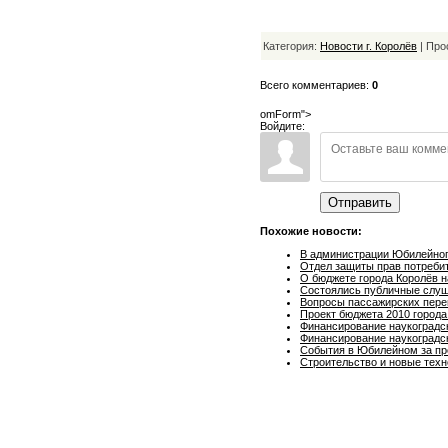
Категория:
Новости г. Королёв
| Про
Всего комментариев:
0
omForm">
Войдите:
Отправить
Похожие новости:
В администрации Юбилейног
Отдел защиты прав потребите
О бюджете города Королёв н
Состоялись публичные слуша
Вопросы пассажирских пере
Проект бюджета 2010 город
Финансирование наукоградск
Финансирование наукоградск
События в Юбилейном за п
Строительство и новые техн