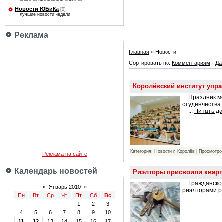
новости Московской области
Новости ЮБиКа
[0]
лучшие новости недели
Реклама
Главная
» Новости
Сортировать по:
Комментариям
·
Да
Королёвский институт упр
Праздник мол
студенчества
...
Читать д
Категория: Новости г. Королёв | Просмотро
Реклама на сайте
Календарь новостей
Риэлторы присвоили кварт
Гражданское 
«
Январь 2010
»
риэлторами р
Пн
Вт
Ср
Чт
Пт
Сб
Вс
1
2
3
4
5
6
7
8
9
10
11
12
13
14
15
16
17