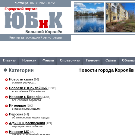
Четверг
, 06.08.2026, 07:20
Кнопки авторизации / регистрации
Главная
Новости
Файлы
Справочная
Галерея
Сайты
Объявл
Категории
Новости города Королёв
Новости сайта
[96]
о жизни ресурса...
Новости г. Юбилейный
[1383]
все события Юбилейного
Новости г. Королёв
[4706]
все события Королёва
Интервью
[209]
с известными людьми
Персона
[44]
об интересных людях города
Афиши и расписания
[121]
мероприятий и событий
Новости МО
[23]