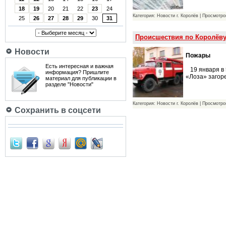
18
19
20
21
22
23
24
Категория: Новости г. Королёв | Просмотро
25
26
27
28
29
30
31
Происшествия по Королёву
Новости
Пожары
Есть интересная и важная
19 января в 
информация? Пришлите
«Лоза» загор
материал для публикации в
разделе "Новости"
Категория: Новости г. Королёв | Просмотро
Сохранить в соцсети