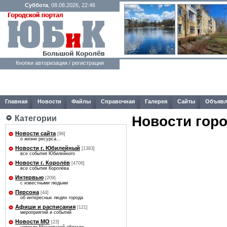
Суббота
, 08.08.2026, 22:46
Кнопки авторизации / регистрации
Главная
Новости
Файлы
Справочная
Галерея
Сайты
Объявл
Новости гор
Категории
Новости сайта
[96]
о жизни ресурса...
Новости г. Юбилейный
[1383]
все события Юбилейного
Новости г. Королёв
[4706]
все события Королёва
Интервью
[209]
с известными людьми
Персона
[44]
об интересных людях города
Афиши и расписания
[121]
мероприятий и событий
Новости МО
[23]