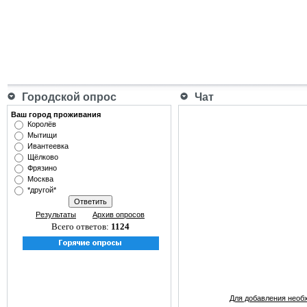
Городской опрос
Чат
Ваш город проживания
Королёв
Мытищи
Ивантеевка
Щёлково
Фрязино
Москва
*другой*
Результаты
Архив опросов
Всего ответов:
1124
Для добавления необ