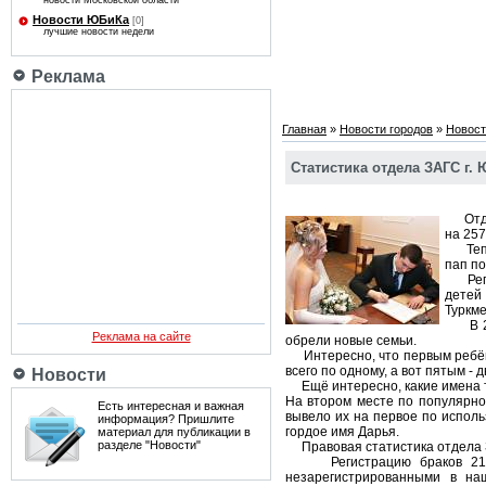
новости Московской области
Новости ЮБиКа
[0]
лучшие новости недели
Реклама
Главная
»
Новости городов
»
Новост
Статистика отдела ЗАГС г. 
Отдел
на 257
Тепер
пап п
Регис
детей
Туркме
В 23 
Реклама на сайте
обрели новые семьи.
Интересно, что первым ребёнко
всего по одному, а вот пятым - д
Новости
Ещё интересно, какие имена те
На втором месте по популярно
Есть интересная и важная
вывело их на первое по исполь
информация? Пришлите
гордое имя Дарья.
материал для публикации в
разделе "Новости"
Правовая статистика отдела З
Регистрацию браков 219 па
незарегистрированными в на