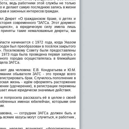
ота, ведь работники этой службы не только
о и делают самую последнюю запись в жизни
прав и законных интересов граждан.
ял Декрет «О гражданском браке, о детях и
история современного "ЗАГСа. Этот документ
ющихся», а юридическую силу имела лишь
и приняты такие немаловажные декреты, как
асти начинается с 1972 года, когда Указом
родок был преобразован в посёлок закрытого
». Поселковому Совету были предоставлены
я 1973 года была проведена первая запись о
нного городка осуществлялась в ближайших
тдела ЗАГСа.
ают два человека: Е.В. Кондратьева и Ю.М.
имании обывателя ЗАГС - это прежде всего
егистрировать брак. Случилось пополнение в
ужеская жизнь - идём оформлять расторжение
лении (удочерении), в регистрации перемены
ршает иные юридически значимые действия.
и попросила рассказать её в целом о своей
любленных именах юбилейчан, которыми они
ми.
лавовна, — сотрудник ЗАГСа должен быгь и
 всякие казусы могут случиться, и работник ,
 день нередко возникают «форсмажорные»