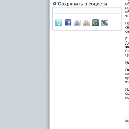
Сохранить в соцсети
об
р
об
чт
П
с
бы
Е
Дм
за
Св
Цв
На
Го
на
п
жи
По
бр
не
Ка