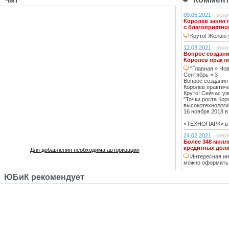
09.05.2021
-
serg
Королёв занял 
с благоприятно
Круто! Желаю у
12.03.2021
-
inva
Вопрос создани
Королёв практи
"Главная » Нов
Сентябрь » 3
Вопрос создания
Королёв практич
Круто! Сейчас уж
"Точки роста Кор
высокотехнологи
16 ноября 2018 в 
«ТЕХНОПАРК» в К
24.02.2021
-
petr
Более 348 милл
кредитных дол
Для добавления необходима авторизация
Интересная инф
можно оформить
Москве https://ww
тему нашла, кре
ЮБиК рекомендует
кстати, погашаю 
20.02.2021
-
oppo
Недвижимость К
Недвижимость 
вложений, в свя
роботы с ней, на
за вас