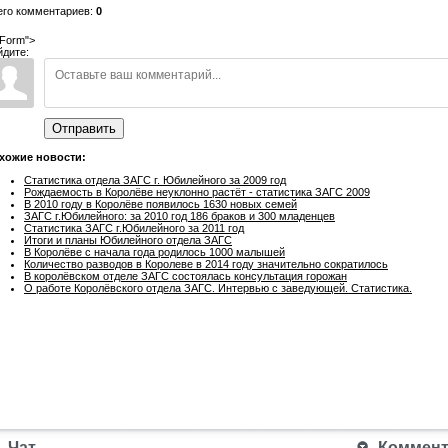
его комментариев:
0
Form">
йдите:
Отправить
хожие новости:
Статистика отдела ЗАГС г. Юбилейного за 2009 год
Рождаемость в Королёве неуклонно растёт - статистика ЗАГС 2009
В 2010 году в Королёве появилось 1630 новых семей
ЗАГС г.Юбилейного: за 2010 год 186 браков и 300 младенцев
Статистика ЗАГС г.Юбилейного за 2011 год
Итоги и планы Юбилейного отдела ЗАГС
В Королёве с начала года родилось 1000 малышей
Количество разводов в Королеве в 2014 году значительно сократилось
В королёвском отделе ЗАГС состоялась консультация горожан
О работе Королёвского отдела ЗАГС. Интервью с заведующей. Статистика.
Чат
Коммента