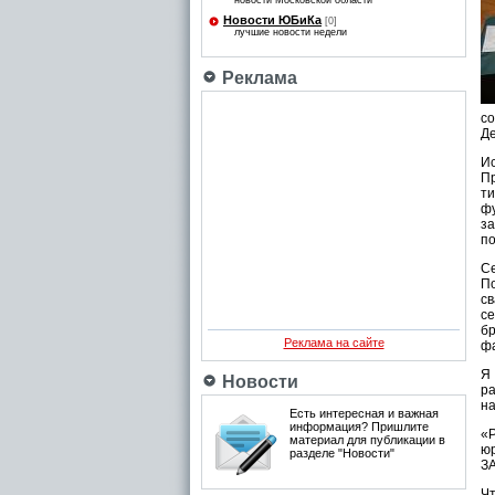
новости Московской области
Новости ЮБиКа
[0]
лучшие новости недели
Реклама
с
Де
И
Пр
т
фу
з
по
Се
П
св
се
бр
Реклама на сайте
фа
Я 
Новости
р
на
Есть интересная и важная
информация? Пришлите
«
материал для публикации в
юр
разделе "Новости"
ЗА
Ч