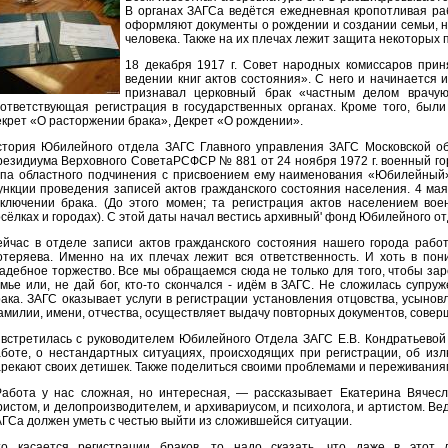
В органах ЗАГСа ведётся ежедневная кропотливая раб
оформляют документы о рождении и создании семьи, н
человека. Также на их плечах лежит защита некоторых 
18 декабря 1917 г. Совет народных комиссаров прин
ведении книг актов состояния». С него и начинается 
признавал церковный брак «частным делом врачу
оответствующая регистрация в государственных органах. Кроме того, был
крет «О расторжении брака», Декрет «О рождении».
стория Юбилейного отдела ЗАГС Главного управления ЗАГС Московской обл
езидиума Верховного СоветаРСФСР № 881 от 24 ноября 1972 г. военный го
ипа областного подчинения с присвоением ему наименования «Юбилейный
нкции проведения записей актов гражданского состояния населения. 4 ма
аключении брака. (До этого момен; та регистрация актов населением вое
сёлках и городах). С этой даты начал вестись архивный' фонд Юбилейного о
йчас в отделе записи актов гражданского состояния нашего города работ
отеряева. Именно на их плечах лежит вся ответственность. И хоть в пон
адебное торжество. Все мы обращаемся сюда не только для того, чтобы зар
мье или, не дай бог, кто-то скончался - идём в ЗАГС. Не сложилась супр
ака. ЗАГС оказывает услуги в регистрации установления отцовства, усынов
милии, имени, отчества, осуществляет выдачу повторных документов, сове
встретилась с руководителем Юбилейного Отдела ЗАГС Е.В. Кондратьевой 
аботе, о нестандартных ситуациях, происходящих при регистрации, об из
рекают своих детишек. Также поделиться своими проблемами и переживания
Работа у нас сложная, но интересная, — рассказывает Екатерина Вячес
истом, и делопроизводителем, и архивариусом, и психолога, и артистом. Ведь
ГСа должен уметь с честью выйти из сложившейся ситуации.
то касается регистрации браков, то надо сказать, что даже в этот