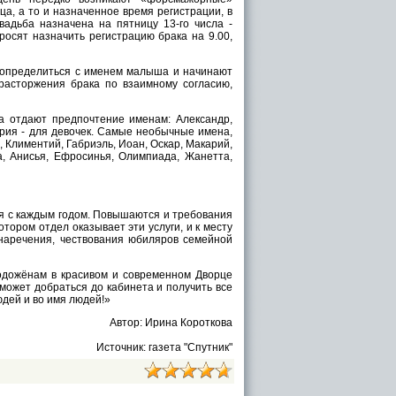
а, а то и назначенное время регистрации, в
адьба назначена на пятницу 13-го числа -
росят назначить регистрацию брака на 9.00,
 определиться с именем малыша и начинают
 расторжения брака по взаимному согласию,
а отдают предпочтение именам: Александр,
ария - для девочек. Самые необычные имена,
 Климентий, Габриэль, Иоан, Оскар, Макарий,
а, Анисья, Ефросинья, Олимпиада, Жанетта,
ся с каждым годом. Повышаются и требования
отором отдел оказывает эти услуги, и к месту
наречения, чествования юбиляров семейной
олодожёнам в красивом и современном Дворце
может добраться до кабинета и получить все
дей и во имя людей!»
Автор: Ирина Короткова
Источник: газета "Спутник"