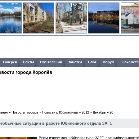
Галерея
Сайты
Объявления
Заметки
Блог
Форум
Знакомств
овости города Королёв
авная
»
Новости городов
»
Новости г. Юбилейный
»
2012
»
Декабрь
»
20
еобычные ситуации в работе Юбилейного отдела ЗАГС
Всем известная аббревиатура ЗАГС расшифровывается,