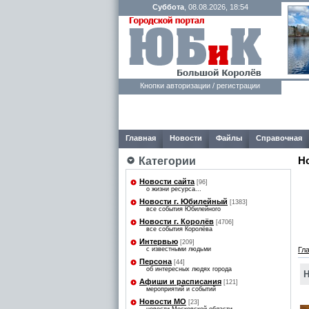
Суббота
, 08.08.2026, 18:54
Кнопки авторизации / регистрации
Главная
Новости
Файлы
Справочная
Н
Категории
Новости сайта
[96]
о жизни ресурса...
Новости г. Юбилейный
[1383]
все события Юбилейного
Новости г. Королёв
[4706]
все события Королёва
Интервью
[209]
с известными людьми
Гл
Персона
[44]
об интересных людях города
Н
Афиши и расписания
[121]
мероприятий и событий
Новости МО
[23]