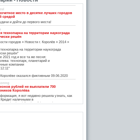
esl
почетное место в десятке лучших городов
й средой
дачи и дойти до первого места!
s
я технопарка на территории наукограда
чески решён
ости городов » Новости г. Королёв » 2014 »
 технопарка на территории наукограда
ески решён"
е 2021 год и все та же песня:
олева: технопарк, планетарий и
чные компании
12:11"
оролёве оказался фиктивным 09.06.2020
konng
ионов рублей не выплатили 700
жников Королёва
ормация, я вот недавно решила узнать, как
 Кредит наличными в
w.vostbank.ru/client/credit/ тут информацию в
дит такой я оформила на выгодных условиях,
его частями с зарплаты теперь
rtuner20050
оролёва - ситуация на рынке жилья
остается одним из самых надежных
зи с этим появляется множество сервисов для
пример https://m2.ru Много ступеней сделают