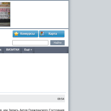
Конкурсы
Карта
а
ВИЗИТКИ
Ещё +
09:54
 как Запись Актов Гражданского Состояния.