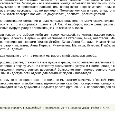
стоятельства. Молодые из-за волнения иногда забывают паспорта или кольц
езультате или приезжают раньше, или опаздывают. Ещё заметила: если св
язательно несколько пар не приходит. Пожилые женихи и невесты часто п
обы затем поскорее поехать на дачу: копать, поливать, растить урожай.
ри регистрации рождения иногда молодые родители не могут окончательно
порить, а то и ссориться прямо в ЗАГСе. И наоборот, после регистрации
вшие супруги уходят обнявшись, как ни в чём не бывало.
сли говорить о выборе имён для своих малышей, то жители нашего город
итрий, Алексей, Сергей — для мальчиков и Екатерина, Анна, Анастасия, М
регистрированные нами: Уильям Джеймс, Будаг, Ангел, Саладин, Ислам, Фрол,
етозар - мальчики, Анна Перера, Ривольтина, Мелисса, Лукерья, Изабелл
етана - девочки.
ша жизнь не стоит на месте, и мы вместе с ней движемся вперёд.
род наш растёт, становится всё лучше и краше, число жителей увеличивает
селения к отделу ЗАГС: и к качеству оказываемой услуги, и к помещению, в к
роведения торжественных церемоний бракосочетания, торжественного имя
зни, и к доступности отдела для пожилых людей и инвалидов.
этому хочется надеяться, что когда-то мы сможем крикнуть: «Горько!» м
акосочетания, и любой инвалид-колясочник сам, без посторонней помощи, с
обходимые ему документы. Ведь вся работа органов ЗАГС направлена для лю
тегория:
Новости г. Юбилейный
| Просмотров: 2174 | Добавил:
Джин
|
Рейтинг:
4.7
/
3