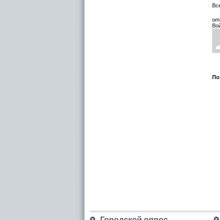
Вс
om
Во
По
Городской опрос