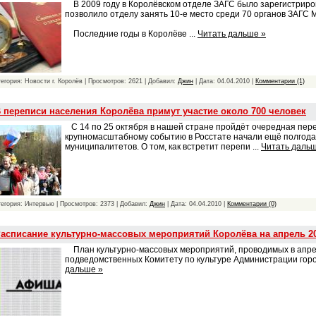
В 2009 году в Королёвском отделе ЗАГС было зарегистриров
позволило отделу занять 10-е место среди 70 органов ЗАГС 
Последние годы в Королёве
...
Читать дальше »
тегория: Новости г. Королёв | Просмотров: 2621 | Добавил:
Джин
| Дата:
04.04.2010
|
Комментарии (1)
 переписи населения Королёва примут участие около 700 человек
С 14 по 25 октября в нашей стране пройдёт очередная пере
крупномасштабному событию в Росстате начали ещё полгода 
муниципалитетов. О том, как встретит перепи
...
Читать дальш
тегория: Интервью | Просмотров: 2373 | Добавил:
Джин
| Дата:
04.04.2010
|
Комментарии (0)
асписание культурно-массовых мероприятий Королёва на апрель 2
План культурно-массовых мероприятий, проводимых в апрел
подведомственных Комитету по культуре Администрации гор
дальше »