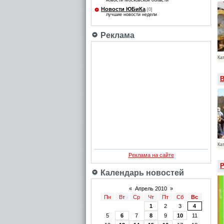
новости Московской области
Новости ЮБиКа
[0]
лучшие новости недели
Реклама
Ка
В
Ка
Реклама на сайте
Р
Календарь новостей
«
Апрель 2010
»
Пн
Вт
Ср
Чт
Пт
Сб
Вс
1
2
3
4
5
6
7
8
9
10
11