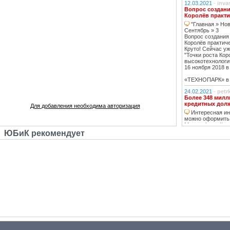
12.03.2021
-
inva
Вопрос создани
Королёв практи
"Главная » Нов
Сентябрь » 3
Вопрос создания
Королёв практич
Круто! Сейчас уж
"Точки роста Кор
высокотехнологи
16 ноября 2018 в 
«ТЕХНОПАРК» в К
24.02.2021
-
petr
Более 348 милл
кредитных дол
Для добавления необходима авторизация
Интересная инф
можно оформить
Москве https://ww
тему нашла, кре
ЮБиК рекомендует
кстати, погашаю 
20.02.2021
-
oppo
Недвижимость К
Недвижимость 
вложений, в свя
роботы с ней, на
за вас
14.02.2021
-
Lad
В ближайшее вр
перехода на ст
в ближайшее д
07.02.2021
-
ГАВ