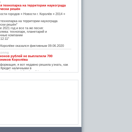
s
я технопарка на территории наукограда
чески решён
ости городов » Новости г. Королёв » 2014 »
 технопарка на территории наукограда
ески решён"
е 2021 год и все та же песня:
олева: технопарк, планетарий и
чные компании
12:11"
оролёве оказался фиктивным 09.06.2020
konng
ионов рублей не выплатили 700
жников Королёва
ормация, я вот недавно решила узнать, как
 Кредит наличными в
w.vostbank.ru/client/credit/ тут информацию в
дит такой я оформила на выгодных условиях,
его частями с зарплаты теперь
rtuner20050
оролёва - ситуация на рынке жилья
остается одним из самых надежных
зи с этим появляется множество сервисов для
пример https://m2.ru Много ступеней сделают
oga
емя планируется возведение наземного
анции Подлипки-Дачные
есятилетие?