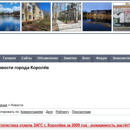
Галерея
Сайты
Объявления
Заметки
Блог
Форум
Знакомств
овости города Королёв
авная
» Новости
ртировать по:
Комментариям
·
Дате
·
Рейтингу
·
Просмотрам
татистика отдела ЗАГС г. Королёва за 2009 год - рождаемость растёт!