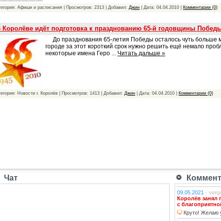
тегория: Афиши и расписания | Просмотров: 2313 | Добавил:
Джин
| Дата:
04.04.2010
|
Комментарии (0)
 Королёве идёт подготовка к празднованию 65-й годовщины Побед
До празднования 65-летия Победы осталось чуть больше м
городе за этот короткий срок нужно решить ещё немало пробл
некоторые имена Геро
...
Читать дальше »
тегория: Новости г. Королёв | Просмотров: 1413 | Добавил:
Джин
| Дата:
04.04.2010
|
Комментарии (0)
Чат
Коммента
09.05.2021
-
serg
Королёв занял 
с благоприятно
Круто! Желаю у