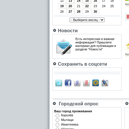
12
13
14
15
16
17
18
Ка
19
20
21
22
23
24
25
26
27
28
29
30
В
Новости
Есть интересная и важная
информация? Пришлите
материал для публикации в
разделе "Новости"
Ка
Сохранить в соцсети
Городской опрос
Ваш город проживания
Королёв
Мытищи
Ивантеевка