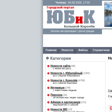
Четверг
, 06.08.2026, 17:03
Кнопки авторизации / регистрации
Главная
Новости
Файлы
Справочная
Категории
Н
Новости сайта
[96]
о жизни ресурса...
Новости г. Юбилейный
[1383]
все события Юбилейного
Новости г. Королёв
[4706]
все события Королёва
Интервью
[209]
Гл
с известными людьми
Персона
[44]
Со
об интересных людях города
Афиши и расписания
[121]
мероприятий и событий
С
Новости МО
[23]