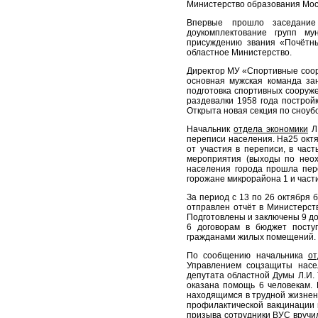
Министерство образования Мос
Впервые прошло заседание 
доукомплектование групп м
присуждению звания «Почётны
областное Министерство.
Директор МУ «Спортивные соору
основная мужская команда за
подготовка спортивных сооруже
раздевалки 1958 года построй
Открыта новая секция по сноуб
Начальник
отдела экономики
Л.
переписи населения. На25 ок
от участия в переписи, в ч
мероприятия (выходы по неох
населения города прошла пер
горожане микрорайона 1 и част
За период с 13 по 26 октября
отправлен отчёт в Министерств
Подготовлены и заключены 9 д
6 договорам в бюджет посту
гражданами жилых помещений.
По сообщению начальника
от
Управлением соцзащиты насе
депутата областной Думы Л.И.
оказана помощь 6 человекам.
находящимся в трудной жизнен
профилактической вакцинации п
призыва сотрудники ВУС вручил