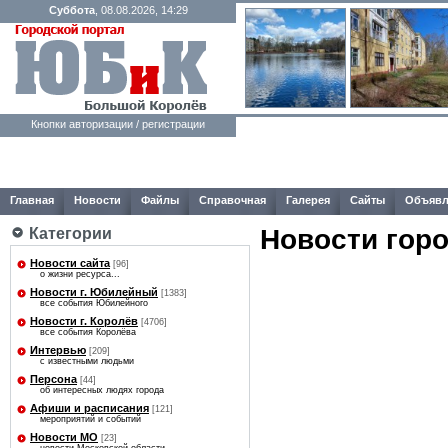
Суббота
, 08.08.2026, 14:29
Кнопки авторизации / регистрации
Главная
Новости
Файлы
Справочная
Галерея
Сайты
Объявл
Новости гор
Категории
Новости сайта
[96]
о жизни ресурса...
Новости г. Юбилейный
[1383]
все события Юбилейного
Новости г. Королёв
[4706]
все события Королёва
Интервью
[209]
с известными людьми
Персона
[44]
об интересных людях города
Афиши и расписания
[121]
мероприятий и событий
Новости МО
[23]