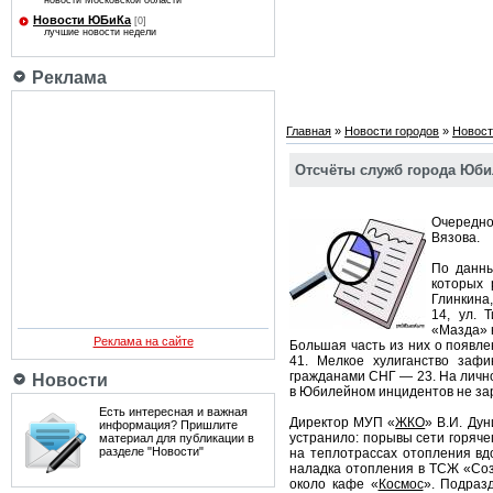
новости Московской области
Новости ЮБиКа
[0]
лучшие новости недели
Реклама
Главная
»
Новости городов
»
Новост
Отсчёты служб города Юби
Очередн
Вязова.
По данн
которых 
Глинкина,
14, ул. 
«Мазда» н
Реклама на сайте
Большая часть из них о появл
41. Мелкое хулиганство заф
гражданами СНГ — 23. На лично
Новости
в Юбилейном инцидентов не за
Есть интересная и важная
Директор МУП «
ЖКО
» В.И. Ду
информация? Пришлите
устранило: порывы сети горячег
материал для публикации в
разделе "Новости"
на теплотрассах отопления в
наладка отопления в ТСЖ «Сози
около кафе «
Космос
». Подраз