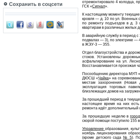
отремонтировало 4 колодца, п
Сохранить в соцсети
ГСК «
Сигнал
».
К настоящему моменту текущие
кровля — д. 10 по ул. Военных 
по ремонту подъездов в д. 3 
квартирам в различных жилых д
В аварийную службу в период с 
подвалах — 3), по электрике — 
в ЖЭУ-3 — 355.
Отдел благоустройства и дорож
стоков. Установлены дорожны
асфальтирование на ул. Лесн
Восстанавливается проезжая ча
Посообщению директора МУП «Р
ДЮСШ «
Чайка
» на соревнован
местам захоронения (Новая 
эксплуатация торговых пави
близлежащих домов на загруже
За прошедший период в текущем
настоящее время на них есть
ремонта идёт дополнительный н
За прошедшую неделю в
горо
скорой помощи поступило 155 в
Управление
образования, куль
ноябрь лицензирования образ
(кроме детского сада
№ 5
). П