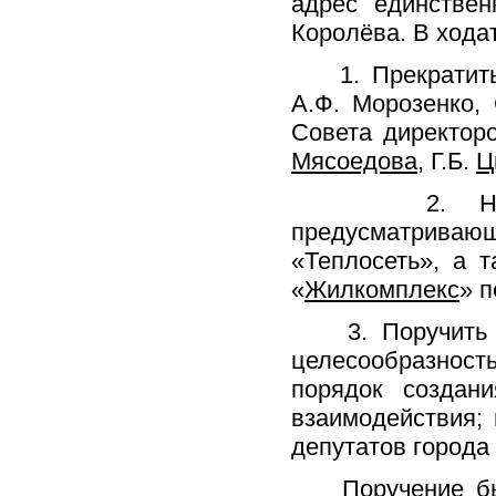
адрес единствен
Королёва. В хода
1. Прекратить 
А.Ф. Морозенко, 
Совета директор
Мясоедова
, Г.Б.
Ц
2. Не утве
предусматривающ
«Теплосеть», а 
«
Жилкомплекс
» 
3. Поручить Со
целесообразнос
порядок создан
взаимодействия;
депутатов города 
Поручение было