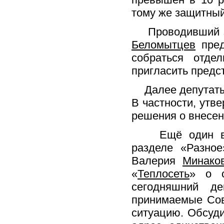
тому же защитный
Проводивший за
Беломытцев
пред
собраться отдел
пригласить предс
Далее депутаты 
В частности, утв
решения о внесен
Ещё один важн
разделе «Разно
Валерия
Минако
«
Теплосеть
» о с
сегодняшний де
принимаемые Сов
ситуацию. Обсуди