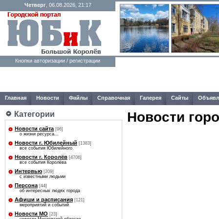
Четверг
, 06.08.2026, 21:17
Кнопки авторизации / регистрации
Главная
Новости
Файлы
Справочная
Галерея
Сайты
Объявл
Новости гор
Категории
Новости сайта
[96]
о жизни ресурса...
Новости г. Юбилейный
[1383]
все события Юбилейного
Новости г. Королёв
[4706]
все события Королёва
Интервью
[209]
с известными людьми
Персона
[44]
об интересных людях города
Афиши и расписания
[121]
мероприятий и событий
Новости МО
[23]