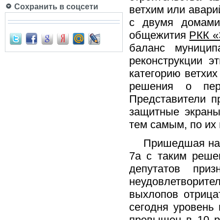
Сохранить в соцсети
ветхим или авари
с двумя домам
общежития
РКК «
баланс муницип
реконструкции э
категорию ветхих
решения о пер
Представители п
защитные экраны
тем самым, по их
Пришедшая на за
7а с таким реше
депутатов при
неудовлетворите
выхлопов отрица
сегодня уровень
превышен в 10 ра