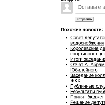
Отправить
Похожие новости:
Совет депутато
водоснобжения
Королёвские де
спортивного це
Итоги заседани
Отчёт А. Абрам
Юбилейного
Заседание колл
ЖКХ
Публичные слуш
Результаты пуб
Принят бюджет 
Решение депут