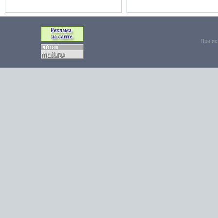
При ис