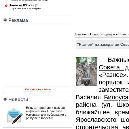
новости Московской области
Новости ЮБиКа
[0]
лучшие новости недели
Реклама
Главная
»
Новости городов
»
Новост
"Разное" на заседании Сов
Важные в
Совета д
«Разное»
порядок 
замести
Реклама на сайте
Василия
Билоуса
Новости
района (ул. Шко
Есть интересная и важная
ближайшее врем
информация? Пришлите
материал для публикации в
Ярославского ш
разделе "Новости"
строительства а