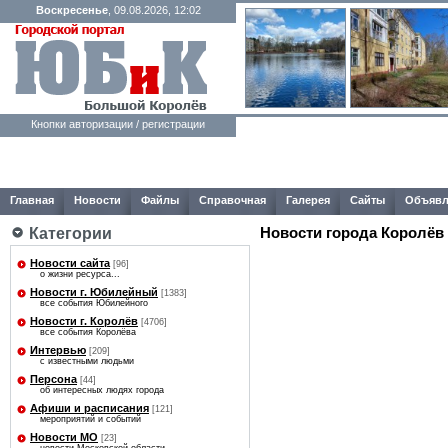
Воскресенье
, 09.08.2026, 12:02
Кнопки авторизации / регистрации
Главная
Новости
Файлы
Справочная
Галерея
Сайты
Объявл
Категории
Новости города Королёв
Новости сайта
[96]
о жизни ресурса...
Новости г. Юбилейный
[1383]
все события Юбилейного
Новости г. Королёв
[4706]
все события Королёва
Интервью
[209]
с известными людьми
Персона
[44]
об интересных людях города
Афиши и расписания
[121]
мероприятий и событий
Новости МО
[23]