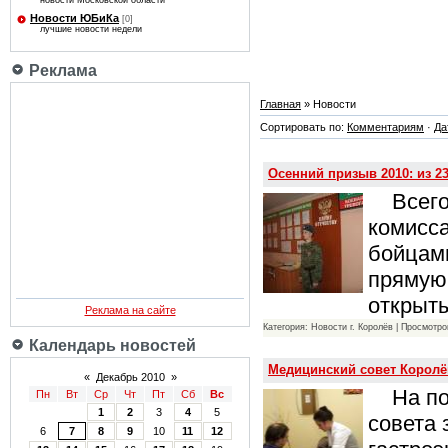
новости Московской области
Новости ЮБиКа
[0]
лучшие новости недели
Реклама
Главная
» Новости
Сортировать по:
Комментариям
·
Да
Осенний призыв 2010: из 2
Всего 
комисс
бойцам
прямую.
открыт
Реклама на сайте
Категория: Новости г. Королёв | Просмотро
Календарь новостей
Медицинский совет Королё
«
Декабрь 2010
»
На пов
Пн
Вт
Ср
Чт
Пт
Сб
Вс
1
2
3
4
5
совета 
6
7
8
9
10
11
12