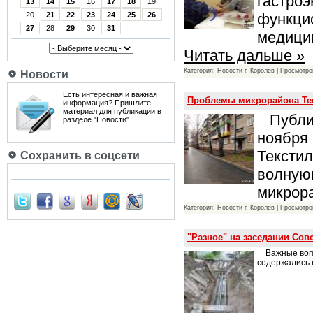
гастроэ
13
14
15
16
17
18
19
функци
20
21
22
23
24
25
26
27
28
29
30
31
медици
Читать дальше »
Категория: Новости г. Королёв | Просмотро
Новости
Есть интересная и важная
Проблемы микрорайона Те
информация? Пришлите
материал для публикации в
Публика
разделе "Новости"
ноября 
Текстил
Сохранить в соцсети
волнующ
микрор
Категория: Новости г. Королёв | Просмотро
"Разное" на заседании Сов
Важные вопр
содержались 