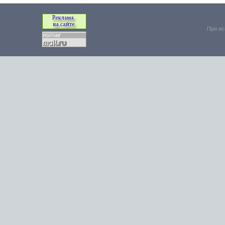
При ис