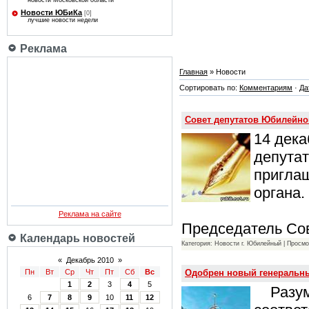
новости Московской области
Новости ЮБиКа
[0]
лучшие новости недели
Реклама
Главная
» Новости
Сортировать по:
Комментариям
·
Да
Совет депутатов Юбилейно
14 дека
депутат
пригла
органа.
Реклама на сайте
Председатель Со
Календарь новостей
Категория: Новости г. Юбилейный | Просмо
«
Декабрь 2010
»
Одобрен новый генеральны
Пн
Вт
Ср
Чт
Пт
Сб
Вс
1
2
3
4
5
Разумн
6
7
8
9
10
11
12