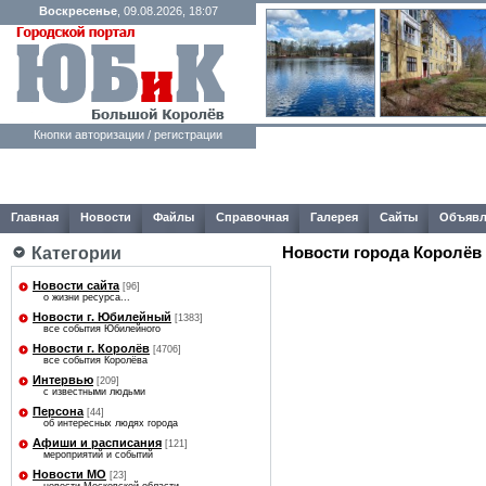
Воскресенье
, 09.08.2026, 18:07
Кнопки авторизации / регистрации
Главная
Новости
Файлы
Справочная
Галерея
Сайты
Объявл
Категории
Новости города Королёв
Новости сайта
[96]
о жизни ресурса...
Новости г. Юбилейный
[1383]
все события Юбилейного
Новости г. Королёв
[4706]
все события Королёва
Интервью
[209]
с известными людьми
Персона
[44]
об интересных людях города
Афиши и расписания
[121]
мероприятий и событий
Новости МО
[23]