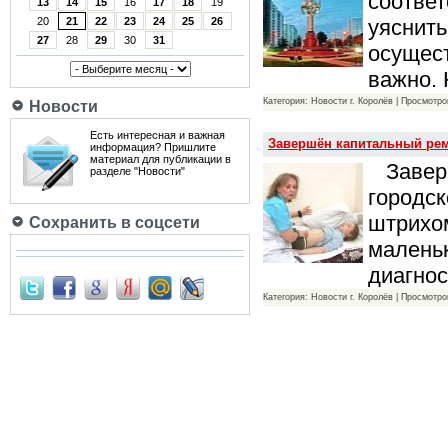
соответ
13
14
15
16
17
18
19
уяснить
20
21
22
23
24
25
26
27
28
29
30
31
осущест
важно. 
Категория: Новости г. Королёв | Просмотро
Новости
Есть интересная и важная
Завершён капитальный рем
информация? Пришлите
материал для публикации в
Заверш
разделе "Новости"
городс
штрихом
Сохранить в соцсети
маленьк
диагнос
Категория: Новости г. Королёв | Просмотро