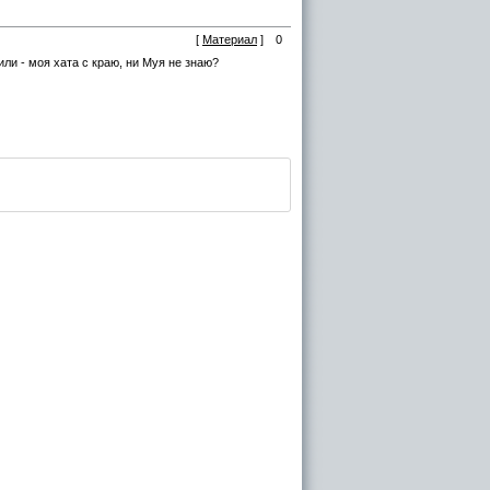
[
Материал
]
0
ли - моя хата с краю, ни Муя не знаю?