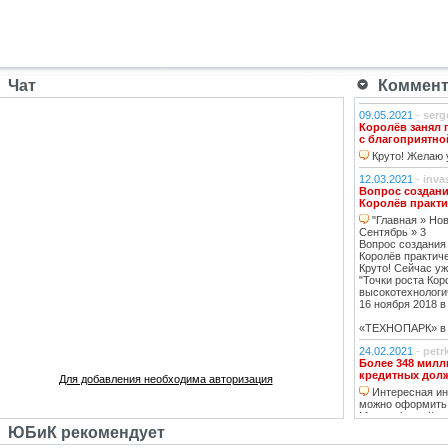
Чат
Коммента
09.05.2021
-
serg
Королёв занял 
с благоприятно
Круто! Желаю у
12.03.2021
-
inva
Вопрос создани
Королёв практи
"Главная » Нов
Сентябрь » 3
Вопрос создания
Королёв практич
Круто! Сейчас уж
"Точки роста Кор
высокотехнологи
16 ноября 2018 в 
«ТЕХНОПАРК» в К
24.02.2021
-
petr
Более 348 милл
кредитных дол
Для добавления необходима авторизация
Интересная инф
можно оформить
Москве https://ww
тему нашла, кре
ЮБиК рекомендует
кстати, погашаю 