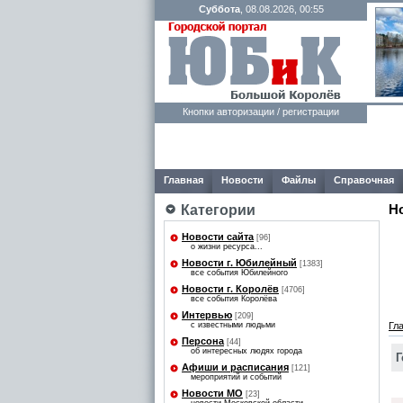
Суббота
, 08.08.2026, 00:55
Кнопки авторизации / регистрации
Главная
Новости
Файлы
Справочная
Н
Категории
Новости сайта
[96]
о жизни ресурса...
Новости г. Юбилейный
[1383]
все события Юбилейного
Новости г. Королёв
[4706]
все события Королёва
Интервью
[209]
с известными людьми
Гл
Персона
[44]
об интересных людях города
Г
Афиши и расписания
[121]
мероприятий и событий
Новости МО
[23]