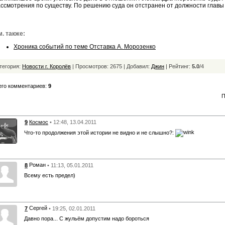
ссмотрения по существу. По решению суда он отстранен от должности главы 
. также:
Хроника событий по теме Отставка А. Морозенко
тегория:
Новости г. Королёв
| Просмотров: 2675 | Добавил:
Джин
|
Рейтинг:
5.0
/
4
его комментариев:
9
П
9
Космос
• 12:48, 13.04.2011
Что-то продолжения этой истории не видно и не слышно?:
Роман
8
• 11:13, 05.01.2011
Всему есть предел)
Сергей
7
• 19:25, 02.01.2011
Давно пора... С жульём допустим надо бороться