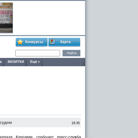
Конкурсы
Карта
а
ВИЗИТКИ
Ещё +
 судом
18:35
ограда Королева, сообщает пресс-служба