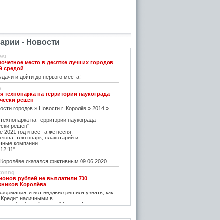
рии - Новости
esl
почетное место в десятке лучших городов
й средой
дачи и дойти до первого места!
s
я технопарка на территории наукограда
чески решён
ости городов » Новости г. Королёв » 2014 »
 технопарка на территории наукограда
ески решён"
е 2021 год и все та же песня:
олева: технопарк, планетарий и
чные компании
12:11"
оролёве оказался фиктивным 09.06.2020
konng
ионов рублей не выплатили 700
жников Королёва
ормация, я вот недавно решила узнать, как
 Кредит наличными в
w.vostbank.ru/client/credit/ тут информацию в
дит такой я оформила на выгодных условиях,
его частями с зарплаты теперь