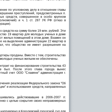
ение по уголовному делу в отношении главы
вершении преступлений, предусмотренных п.
ных средств, совершенное в особо крупном
олномочий) и ч. 1 ст. 287 УК РФ (отказ в
рации).
средств на сумму более 19 млн. рублей. Эти
ство 19 квартир для молодых ученых в доме
 от жилых помещений в этом доме. Взамен он
е на выделение администрации 22 квартир в
ал, что общество не имеет разрешения на
артиры проданы. Вместе с тем, строительство
 молодых ученых жильем не обеспечены.
онтракт на финансирование строительства 43
не был. После этого глава города вынес
етный счет ООО "Славяне" администрация г.
печения реализации Федерального закона "Об
ции" и использования средств, направленных
шивались действовавшие в 2006-2007 гг.
нко с целью сокрытия своих неправомерных
 направлено в Королевский городской
суд
для