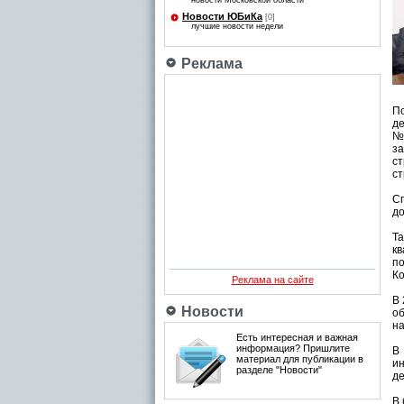
новости Московской области
Новости ЮБиКа
[0]
лучшие новости недели
Реклама
По
де
№1
з
с
ст
Сп
до
Та
к
п
Ко
Реклама на сайте
В 
Новости
об
на
Есть интересная и важная
информация? Пришлите
В
материал для публикации в
и
разделе "Новости"
д
В 