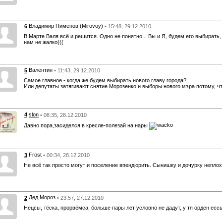
Владимир Пименов (Mirovoy)
6
• 15:48, 29.12.2010
В Марте Валя всё и решится. Одно не понятно... Вы и Я, будем его выбирать, 
нам не жалко(((
Валентин
5
• 11:43, 29.12.2010
Самое главное - когда же будем выбирать нового главу города?
Или депутаты затягивают снятие Морозенко и выборы нового мэра потому, чт
4
slon
• 08:35, 28.12.2010
Давно пора,засиделся в кресле-полезай на нары
Frost
3
• 00:34, 28.12.2010
Не всё так просто могут и поселение впендюрить. Сынишку и дочурку неплох
Дед Мороз
2
• 23:57, 27.12.2010
Нецсы, тёска, прорвёмса, больше пары лет условно не дадут, у тя орден ессь