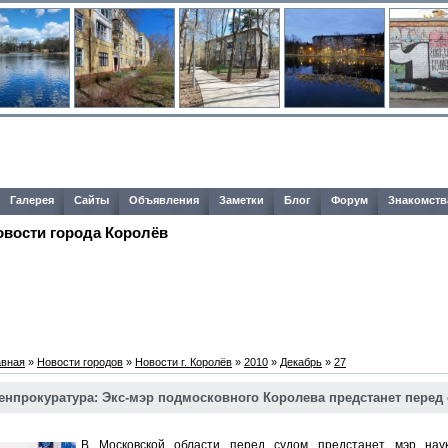
Галерея
Сайты
Объявления
Заметки
Блог
Форум
Знакомств
овости города Королёв
авная
»
Новости городов
»
Новости г. Королёв
»
2010
»
Декабрь
»
27
енпрокуратура: Экс-мэр подмосковного Королева предстанет перед
В Московской области перед судом предстанет
мэр
наук