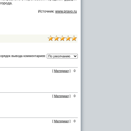
города.
Источник:
www.pravo.ru
орядок вывода комментариев:
[
Материал
]
0
[
Материал
]
0
[
Материал
]
0