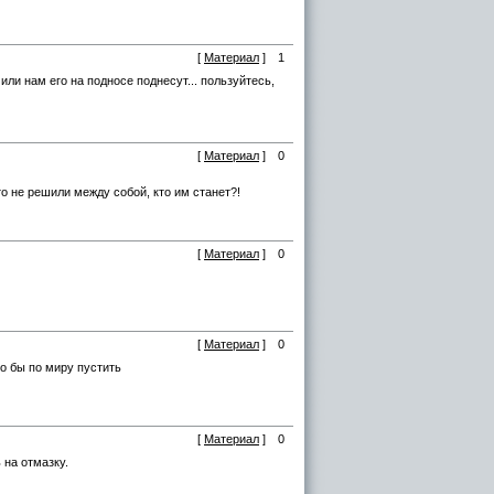
[
Материал
]
1
или нам его на подносе поднесут... пользуйтесь,
[
Материал
]
0
о не решили между собой, кто им станет?!
[
Материал
]
0
[
Материал
]
0
о бы по миру пустить
[
Материал
]
0
 на отмазку.