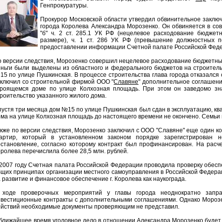
Генпрокуратуры.
Прокурор Московской области утвердил обвинительное заключ
города Королева Александра Морозенко. Он обвиняется в со
"б" ч. 2 ст. 285.1 УК РФ (нецелевое расходование бюджет
размере), ч. 1 ст. 286 УК РФ (превышение должностных п
предоставлении информации Счетной палате Российской Феде
 версии следствия, Морозенко совершил нецелевое расходование бюджетных 
ньги были выделены из областного и федерального бюджетов на строитель
5 по улице Пушкинская. В процессе строительства глава города отказался
аключил со строительной фирмой ООО "
Славяне
" дополнительное соглашени
троящемся доме по улице Колхозная площадь. При этом он заведомо зн
роительство указанного жилого дома.
устя три месяца дом №15 по улице Пушкинская был сдан в эксплуатацию, кв
ма на улице Колхозная площадь до настоящего времени не окончено. Семьи
кже по версии следствия, Морозенко заключил с ООО "Славяне" еще один к
вартир, который в установленном законом порядке зарегистрирован 
остановление, согласно которому контракт был профинансирован. На расч
ролева перечислила более 28,5 млн. рублей.
2007 году Счетная палата Российской Федерации проводила проверку обес
щих принципах организации местного самоуправления в Российской Федера
 развитие и финансовое обеспечение г. Королева как наукограда.
 ходе проверочных мероприятий у главы города неоднократно запра
нвестиционные контракты с дополнительными соглашениями. Однако Морозе
ействий необходимые документы проверяющим не представил.
ближайшее время уголовное дело в отношении Александра Морозенко будет