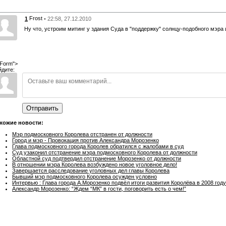
Frost
1
• 22:58, 27.12.2010
Ну что, устроим митинг у здания Суда в "поддержку" солнцу-подобного мэра и
Form">
йдите:
Отправить
хожие новости:
Мэр подмосковного Королева отстранен от должности
Город и мэр - Провокация против Александра Морозенко
Глава подмосковного города Королев обратился с жалобами в суд
Суд узаконил отстранение мэра подмосковного Королева от должности
Областной суд подтвердил отстранение Морозенко от должности
В отношении мэра Королева возбуждено новое уголовное дело!
Завершается расследование уголовных дел главы Королева
Бывший мэр подмосковного Королева осужден условно
Интервью : Глава города А.Морозенко подвёл итоги развития Королёва в 2008 году
Александр Морозенко: “Ждем “МК” в гости, поговорить есть о чем!”