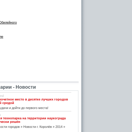
 Юбилейного
ле
рии - Новости
esl
почетное место в десятке лучших городов
й средой
дачи и дойти до первого места!
s
я технопарка на территории наукограда
чески решён
ости городов » Новости г. Королёв » 2014 »