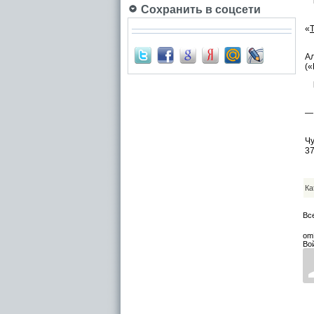
Сохранить в соцсети
1
«
Л
А
(«
1.
— 
Л
Ч
37
Ка
Вс
om
Во