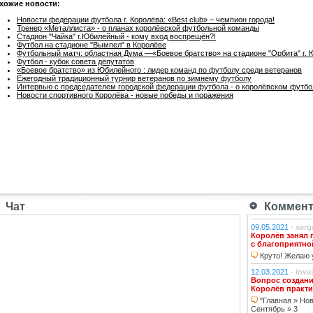
хожие новости:
Новости федерации футбола г. Королёва: «Best club» – чемпион города!
Тренер «Металлиста» - о планах королёвской футбольной команды
Стадион "Чайка" г.Юбилейный - кому вход воспрещён?!
Футбол на стадионе "Вымпел" в Королёве
Футбольный матч: областная Дума —«Боевое братство» на стадионе "Орбита" г.
Футбол - кубок совета депутатов
«Боевое братство» из Юбилейного : лидер команд по футболу среди ветеранов
Ежегодный традиционный турнир ветеранов по зимнему футболу
Интервью с председателем городской федерации футбола - о королёвском футбо
Новости спортивного Королёва - новые победы и поражения
Чат
Коммента
09.05.2021
-
serg
Королёв занял 
с благоприятно
Круто! Желаю у
12.03.2021
-
inva
Вопрос создани
Королёв практи
"Главная » Нов
Сентябрь » 3