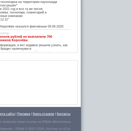
 технопарка на территории наукограда
ески решён"
е 2021 год и все та же песня:
олева: технопарк, планетарий и
чные компании
12:11"
оролёве оказался фиктивным 09.06.2020
konng
ионов рублей не выплатили 700
жников Королёва
ормация, я вот недавно решила узнать, как
 Кредит наличными в
w.vostbank.ru/client/credit/ тут информацию в
дит такой я оформила на выгодных условиях,
его частями с зарплаты теперь
rtuner20050
оролёва - ситуация на рынке жилья
остается одним из самых надежных
зи с этим появляется множество сервисов для
пример https://m2.ru Много ступеней сделают
oga
емя планируется возведение наземного
анции Подлипки-Дачные
есятилетие?
емя планируется возведение наземного
арта сайта
|
Реклама
|
Книга отзывов
|
Контакты
анции Подлипки-Дачные
я гипертекстовая ссылка на
ЮБиК
обязательна
р у них дешевле регулируемого наземного
ехода с светофором через пути(((
 Королёв
- ЮБиК © 2007-2026 |
Хостинг от
uCoz