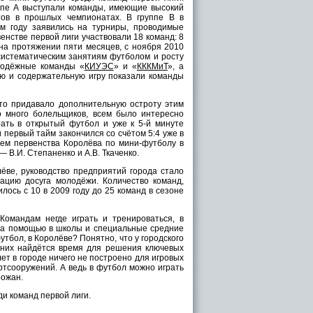
уппе А выступали команды, имеющие высокий
тов в прошлых чемпионатах. В группе В в
ом году заявились на турниры, проводимые
енстве первой лиги участвовали 18 команд: 8
 на протяжении пяти месяцев, с ноября 2010
 систематическим занятиям футболом и росту
лодёжные команды «
КИУЭС
» и «
КККМиТ
», а
ую и содержательную игру показали команды
то придавало дополнительную остроту этим
 много болельщиков, всем было интересно
грать в открытый футбол и уже к 5-й минуте
 первый тайм закончился со счётом 5:4 уже в
лем первенства Королёва по мини-футболу в
 В.И. Степаненко и А.В. Ткаченко.
ве, руководство предприятий города стало
цию досуга молодёжи. Количество команд,
ось с 10 в 2009 году до 25 команд в сезоне
мандам негде играть и тренироваться, в
за помощью в школы и специальные средние
утбол, в Королёве? Понятно, что у городского
у них найдётся время для решения ключевых
ет в городе ничего не построено для игровых
ртсооружений. А ведь в футбол можно играть
рожан.
и команд первой лиги.