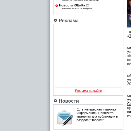
новости Московской области
Новости ЮБиКа
[0]
лучшие новости недели
Реклама
та
«
Д
с
уз
«К
по
пе
В
о
уч
20
Реклама на сайте
П
с
уч
Новости
С
пр
Есть интересная и важная
ви
информация? Пришлите
кр
материал для публикации в
разделе "Новости"
Т