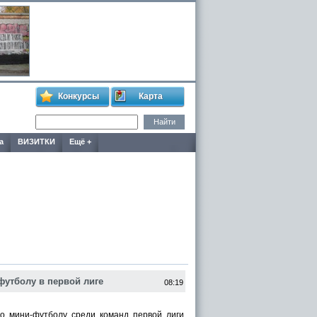
Конкурсы
Карта
а
ВИЗИТКИ
Ещё +
футболу в первой лиге
08:19
мини-футболу среди команд первой лиги.