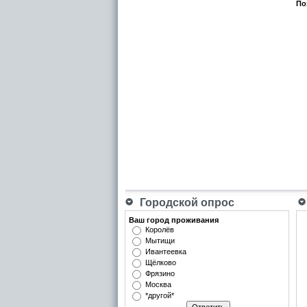
По
Городской опрос
Ваш город проживания
Королёв
Мытищи
Ивантеевка
Щёлково
Фрязино
Москва
*другой*