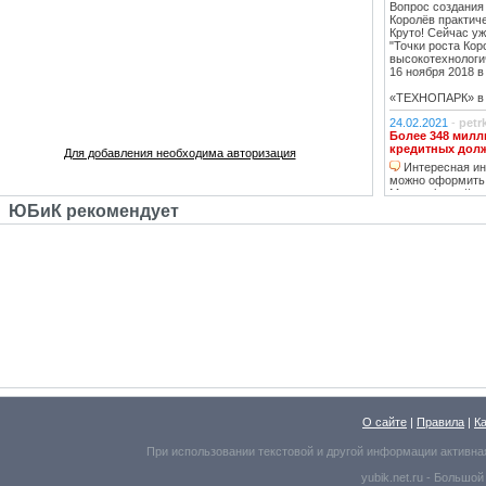
Вопрос создания
Королёв практич
Круто! Сейчас уж
"Точки роста Кор
высокотехнологи
16 ноября 2018 в 
«ТЕХНОПАРК» в К
24.02.2021
-
petr
Более 348 милл
кредитных дол
Для добавления необходима авторизация
Интересная инф
можно оформить
Москве https://ww
тему нашла, кре
ЮБиК рекомендует
кстати, погашаю 
20.02.2021
-
oppo
Недвижимость К
Недвижимость 
вложений, в свя
роботы с ней, на
за вас
14.02.2021
-
Lad
В ближайшее вр
перехода на ст
в ближайшее д
07.02.2021
-
ГАВ
О сайте
В ближайшее вр
|
Правила
|
К
перехода на ст
При использовании текстовой и другой информации активна
Бетонный забо
пешеходного пер
yubik.net.ru -
Большой