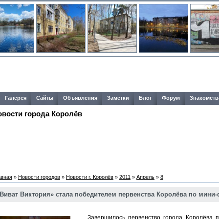
Галерея
Сайты
Объявления
Заметки
Блог
Форум
Знакомств
овости города Королёв
авная
»
Новости городов
»
Новости г. Королёв
»
2011
»
Апрель
»
8
Виват Виктория» стала победителем первенства Королёва по мини-
Завершилось первенство города Королёва по 