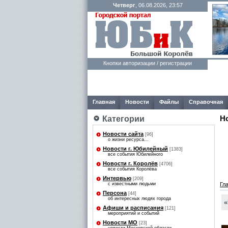
Четверг
, 06.08.2026, 23:57
Кнопки авторизации / регистрации
Главная
Новости
Файлы
Справочная
Н
Категории
Новости сайта
[96]
о жизни ресурса...
Новости г. Юбилейный
[1383]
все события Юбилейного
Новости г. Королёв
[4706]
все события Королёва
Интервью
[209]
с известными людьми
Гл
Персона
[44]
об интересных людях города
«
Афиши и расписания
[121]
мероприятий и событий
Новости МО
[23]