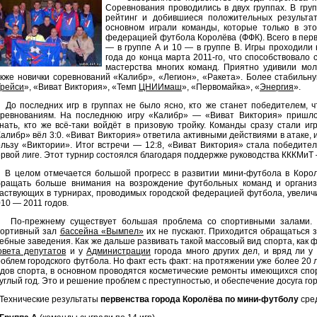
Соревнования проводились в двух группах. В гр
рейтинг и добившиеся положительных результа
основном играли команды, которые только в эт
федерацией футбола Королёва (ФФК). Всего в перв
— в группе А и 10 — в группе В. Игры проходили
года до конца марта 2011-го, что способствовало
мастерства многих команд. Приятно удивили мо
кже новички соревнований «Калибр», «Легион», «Ракета». Более стабильн
Трейси
», «Виват Виктория», «Темп
ЦНИИмаш
», «Первомайка», «
Энергия
».
о последних игр в группах не было ясно, кто же станет победителем, ч
оревнованиям. На последнюю игру «Калибр» — «Виват Виктория» пришло
нать, кто же всё-таки войдёт в призовую тройку. Команды сразу стали и
алибр» вёл 3:0. «Виват Виктория» ответила активными действиями в атаке, и
льзу «Виктории». Итог встречи — 12:8, «Виват Виктория» стала победите
рвой лиге. Этот турнир состоялся благодаря поддержке руководства КККМиТ —
 целом отмечается большой прогресс в развитии мини-футбола в Королё
бращать больше внимания на возрождение футбольных команд и организа
аствующих в турнирах, проводимых городской федерацией футбола, увеличил
10 — 2011 годов.
о-прежнему существует большая проблема со спортивными залами. Ко
портивный зал
бассейна «Вымпел»
их не пускают. Приходится обращаться 
ебные заведения. Как же дальше развивать такой массовый вид спорта, как ф
овета депутатов
и у
Администрации
города много других дел, и вряд ли 
облем городского футбола. Но факт есть факт: на протяжении уже более 20 л
дов спорта, в основном проводятся косметические ремонты имеющихся спо
углый год. Это и решение проблем с преступностью, и обеспечение досуга го
ехнические результаты
первенства города Королёва по мини-футболу
сред