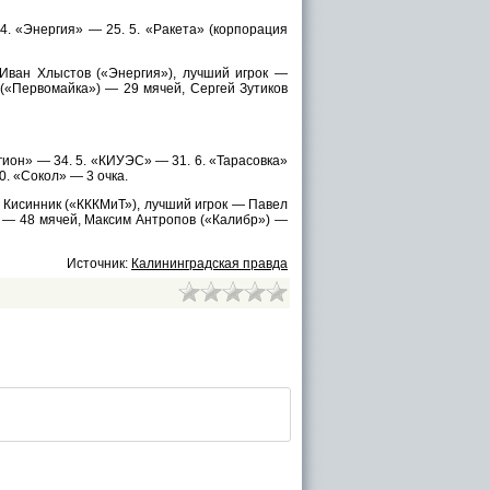
. «Энергия» — 25. 5. «Ракета» (корпорация
ван Хлыстов («Энергия»), лучший игрок —
«Первомайка») — 29 мячей, Сергей Зутиков
гион» — 34. 5. «КИУЭС» — 31. 6. «Тарасовка»
0. «Сокол» — 3 очка.
Кисинник («КККМиТ»), лучший игрок — Павел
 — 48 мячей, Максим Антропов («Калибр») —
Источник:
Калининградская правда