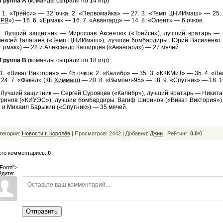
Группа А
(команды сыграли по 14 игр)
. «Трейси» — 32 очка. 2. «Первомайка» — 27. 3. «Темп ЦНИИмаш» — 25. 4
ТРВ
») — 16. 6. «Ермак» — 16. 7. «Авангард» — 14. 8. «Олент» — 6 очков.
учший защитник — Мирослав Аксентюк («Трейси»), лучший вратарь — И
лексей Талагаев («Темп ЦНИИмаш»), лучшие бомбардиры: Юрий Василенко (
Ермак») — 28 и Александр Каширцев («Авангард») — 27 мячей.
Группа В
(команды сыграли по 18 игр)
 «Виват Виктория» — 45 очков. 2. «Калибр» — 35. 3. «КККМиТ» — 35. 4. «Ле
24. 7. «Факел» (КБ
Химмаш
) — 20. 8. «Вымпел-95» — 18. 9. «Спутник» — 18. 1
учший защитник — Сергей Суровцев («Калибр»), лучший вратарь — Никита 
уринов («КИУЭС»), лучшие бомбардиры: Вагиф Ширинов («Виват Виктория»)
 и Михаил Барыкин («Спутник») — 35 мячей.
тегория:
Новости г. Королёв
| Просмотров: 2442 | Добавил:
Джин
|
Рейтинг:
0.0
/
0
его комментариев:
0
Form">
йдите:
Отправить