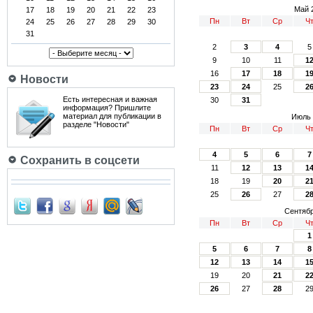
Май 
17
18
19
20
21
22
23
Пн
Вт
Ср
Ч
24
25
26
27
28
29
30
31
2
3
4
5
9
10
11
1
16
17
18
1
Новости
23
24
25
2
Есть интересная и важная
30
31
информация? Пришлите
материал для публикации в
Июль 
разделе "Новости"
Пн
Вт
Ср
Ч
4
5
6
7
Сохранить в соцсети
11
12
13
1
18
19
20
2
25
26
27
2
Сентябр
Пн
Вт
Ср
Ч
1
5
6
7
8
12
13
14
1
19
20
21
2
26
27
28
2