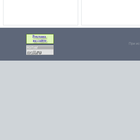
При ис