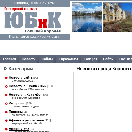
Пятница
, 07.08.2026, 12:48
Кнопки авторизации / регистрации
Главная
Новости
Файлы
Справочная
Галерея
Сайты
Объявл
Категории
Новости города Королёв
Новости сайта
[96]
о жизни ресурса...
Новости г. Юбилейный
[1383]
все события Юбилейного
Новости г. Королёв
[4706]
все события Королёва
Интервью
[209]
с известными людьми
Персона
[44]
об интересных людях города
Афиши и расписания
[121]
мероприятий и событий
Новости МО
[23]