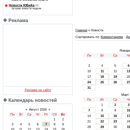
новости Московской области
Новости ЮБиКа
[0]
лучшие новости недели
Реклама
Главная
» Новости
Сортировать по:
Комментариям
·
Да
Январь
Пн
Вт
Ср
Ч
3
4
5
6
10
11
12
1
17
18
19
2
24
25
26
2
31
Реклама на сайте
Март 
Пн
Вт
Ср
Ч
Календарь новостей
1
2
3
«
Август 2026
»
7
8
9
1
Пн
Вт
Ср
Чт
Пт
Сб
Вс
14
15
16
1
1
2
21
22
23
2
3
4
5
6
7
8
9
28
29
30
3
10
11
12
13
14
15
16