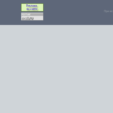
При ис