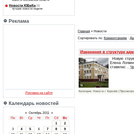
новости Московской области
Новости ЮБиКа
[0]
лучшие новости недели
Реклама
Главная
» Новости
Сортировать по:
Комментариям
·
Да
Изменения в структуре ад
Новую струк
Елена Логвин
ставилас
...
Чи
Категория: Новости г. Королёв | Просмотро
Реклама на сайте
Календарь новостей
«
Октябрь 2011
»
Пн
Вт
Ср
Чт
Пт
Сб
Вс
1
2
3
4
5
6
7
8
9