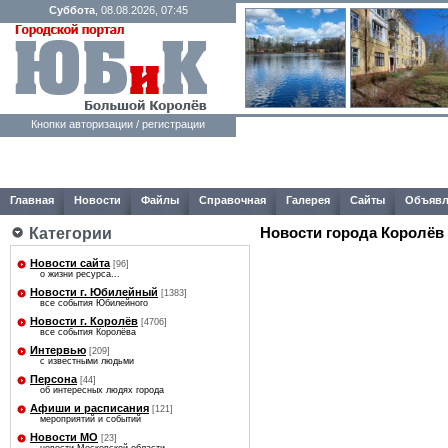
Суббота
, 08.08.2026, 07:45
Кнопки авторизации / регистрации
Главная
Новости
Файлы
Справочная
Галерея
Сайты
Объявл
Категории
Новости города Королёв
Новости сайта
[96]
о жизни ресурса...
Новости г. Юбилейный
[1383]
все события Юбилейного
Новости г. Королёв
[4706]
все события Королёва
Интервью
[209]
с известными людьми
Персона
[44]
об интересных людях города
Афиши и расписания
[121]
мероприятий и событий
Новости МО
[23]