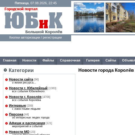
Пятница
, 07.08.2026, 22:45
Кнопки авторизации / регистрации
Главная
Новости
Файлы
Справочная
Галерея
Сайты
Объявл
Категории
Новости города Королёв
Новости сайта
[96]
о жизни ресурса...
Новости г. Юбилейный
[1383]
все события Юбилейного
Новости г. Королёв
[4706]
все события Королёва
Интервью
[209]
с известными людьми
Персона
[44]
об интересных людях города
Афиши и расписания
[121]
мероприятий и событий
Новости МО
[23]