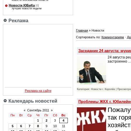
новости Московской области
Новости ЮБиКа
[0]
лучшие новости недели
Реклама
Главная
» Новости
Сортировать по:
Комментариям
·
Да
Заседание 24 августа: мун
24 августа р
застроенно
..
Категория: Новости г. Королёв | Просмотро
Реклама на сайте
Календарь новостей
Проблемы ЖКХ г. Юбилейног
Пожалуй
«
Сентябрь 2011
»
Пн
Вт
Ср
Чт
Пт
Сб
Вс
так гор
1
2
3
4
хозяйст
5
6
7
8
9
10
11