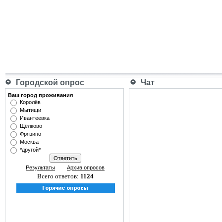
Городской опрос
Чат
Ваш город проживания
Королёв
Мытищи
Ивантеевка
Щёлково
Фрязино
Москва
*другой*
Результаты
Архив опросов
Всего ответов:
1124