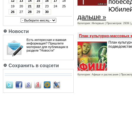
побесед
12
13
14
15
16
17
18
19
20
21
22
23
24
25
Юбилей
26
27
28
29
30
дальше »
Категория: Интервью | Просмотров: 2939 |
Новости
План культурно-массовых м
Есть интересная и важная
План культур
информация? Пришлите
подведомств
материал для публикации в
разделе "Новости"
Сохранить в соцсети
Категория: Афиши и расписания | Просмот