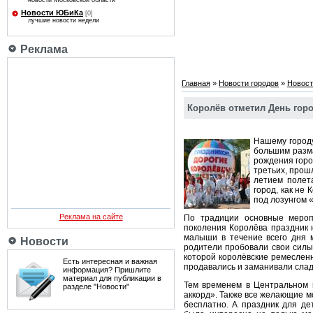
новости Московской области
Новости ЮБиКа
[0]
лучшие новости недели
Реклама
Главная
»
Новости городов
»
Новост
Королёв отметил День горо
Нашему городу
большим разма
рождения город
третьих, прошл
летием полета
город, как не 
под лозунгом 
Реклама на сайте
По традиции основные меро
поколения Королёва праздник н
малыши в течение всего дня м
Новости
родители пробовали свои силы
которой королёвские ремесленни
Есть интересная и важная
продавались и заманивали слад
информация? Пришлите
материал для публикации в
Тем временем в Центральном п
разделе "Новости"
аккорд». Также все желающие м
бесплатно. А праздник для де