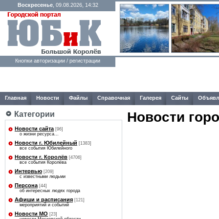
Воскресенье
, 09.08.2026, 14:32
Кнопки авторизации / регистрации
Главная
Новости
Файлы
Справочная
Галерея
Сайты
Объявл
Новости гор
Категории
Новости сайта
[96]
о жизни ресурса...
Новости г. Юбилейный
[1383]
все события Юбилейного
Новости г. Королёв
[4706]
все события Королёва
Интервью
[209]
с известными людьми
Персона
[44]
об интересных людях города
Афиши и расписания
[121]
мероприятий и событий
Новости МО
[23]