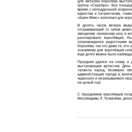
для жителей Королёва выступи
группа «Серебро». Вся площад
время, с неподдельной искренн
единства и патриотизма, глав
«Баян-Микс» исполнил для коро
В десять часов вечера веду
отскакивающий от зубов девиз
звездному лазерному шоу и ко
разочаровало королёвцев. Л
сопровождался радостными к
Королёва, так что даже те, кто
значимому для королёвцев соб
еще долго можно было наблюдат
Праздник удался на славу, и
выступающим артистам. День 
таланты народ, безмерно лю
администрации города и, конеч
чудесного и незабываемого пра
на целый год!
С праздником королёвцев позд
Мособлдумы Л. Толкачёва, депут