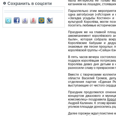
была интересна не только ма
Сохранить в соцсети
катанием на лошадях, стоявших
Параллельно этим мероприятия
одна автобусная («История и
«Загадка усадьбы Костино» и
культурой Королёва, могли поз
посетить любимые исторически
Праздник же на главной площ
аккомпанемент королёвского а
были», которая собрала вокр
Королёвские бабушки и деду
знакомые им песни прошлых ле
королёвской группы «Сейшн бэн
В пять часов вечера состояло
подарок королёвцам потрясающ
Королёва девиз дня детьми в
разносили славу о прекрасном 
Вместе с творческими коллект
области Василий Громов, депу
отделения партии «Единая Ро
выступающие от чистого сердца
Праздник продолжился огненн
концертом джазового и муници
комсомолец» поздравила
Корол
Андрей Калинин. К этому времен
уголков площади доносились ра
Далее горожан ждал поистине 