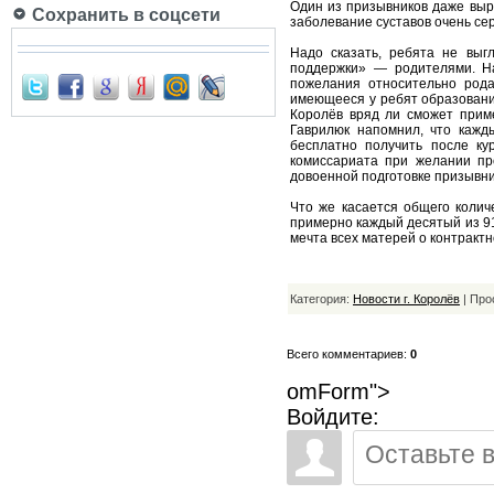
Один из призывников даже выр
Сохранить в соцсети
заболевание суставов очень се
Надо сказать, ребята не выг
поддержки» — родителями. На
пожелания относительно рода
имеющееся у ребят образовани
Королёв вряд ли сможет приме
Гаврилюк напомнил, что каж
бесплатно получить после ку
комиссариата при желании пр
довоенной подготовке призывник
Что же касается общего количе
примерно каждый десятый из 91
мечта всех матерей о контракт
Категория:
Новости г. Королёв
| Про
Всего комментариев:
0
omForm">
Войдите: