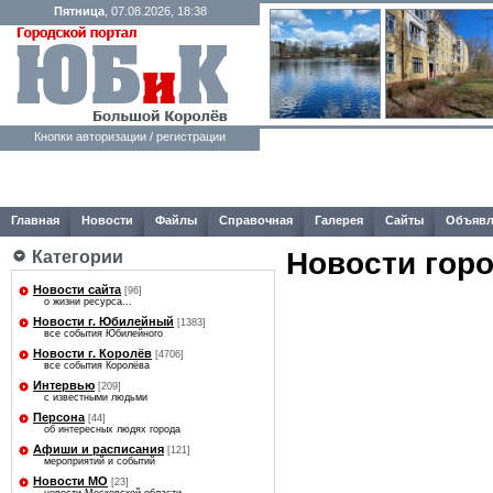
Пятница
, 07.08.2026, 18:38
Кнопки авторизации / регистрации
Главная
Новости
Файлы
Справочная
Галерея
Сайты
Объявл
Новости гор
Категории
Новости сайта
[96]
о жизни ресурса...
Новости г. Юбилейный
[1383]
все события Юбилейного
Новости г. Королёв
[4706]
все события Королёва
Интервью
[209]
с известными людьми
Персона
[44]
об интересных людях города
Афиши и расписания
[121]
мероприятий и событий
Новости МО
[23]