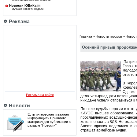
новости Московской области
Новости ЮБиКа
[0]
лучшие новости недели
Реклама
Главная
»
Новости городов
»
Новост
Осенний призыв продолжа
Патриот
Главы н
молодо
ответст
В коро
Королё
Однако 
Реклама на сайте
дела четырнадцати потенциаль
них даже успели отправиться к
Новости
По воле судьбы первым в этот
КИУЭС высшее образование, А
Есть интересная и важная
прославленных воздушно-десант
информация? Пришлите
хотел попасть в ВДВ. Но оказа
материал для публикации в
разделе "Новости"
Александрович поделился и л
страшат армейские будни.