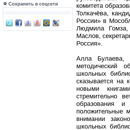
Сохранить в соцсети
комитета образов
Толкачёва, канд
России» в Мособ
Людмила Гомза,
Маслов, секретар
Россия».
Алла Булаева,
методический о
школьных библио
сказывается на 
новыми книгам
стремительно ве
образования и
положительные м
внимании закон
школьных библио