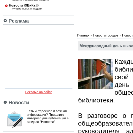
новости Московской области
Новости ЮБиКа
[0]
лучшие новости недели
Реклама
Главная
»
Новости городов
»
Новост
Международный день школ
Кажды
библ
свой
день
обще
Реклама на сайте
библиотеки.
Новости
Есть интересная и важная
В разговоре о 
информация? Пришлите
материал для публикации в
общеобразовате
разделе "Новости"
руководителя а