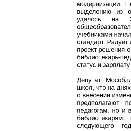
модернизации. П
выделению из о
удалось на 2
общеобразоват
учебниками начал
стандарт. Радует 
проект решения о
библиотекарь-пе
статус и зарплат
Депутат Мособл
школ, что на дня
о внесении измен
предполагают п
педагогам, но и
библиотекарям.
следующего го