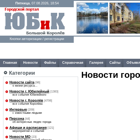
Пятница
, 07.08.2026, 18:54
Кнопки авторизации / регистрации
Главная
Новости
Файлы
Справочная
Галерея
Сайты
Объявл
Новости гор
Категории
Новости сайта
[96]
о жизни ресурса...
Новости г. Юбилейный
[1383]
все события Юбилейного
Новости г. Королёв
[4706]
все события Королёва
Интервью
[209]
с известными людьми
Персона
[44]
об интересных людях города
Афиши и расписания
[121]
мероприятий и событий
Новости МО
[23]