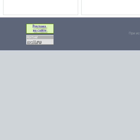
При ис