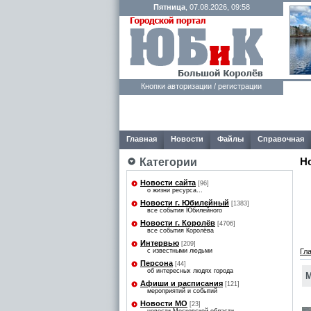
Пятница
, 07.08.2026, 09:58
Кнопки авторизации / регистрации
Главная
Новости
Файлы
Справочная
Н
Категории
Новости сайта
[96]
о жизни ресурса...
Новости г. Юбилейный
[1383]
все события Юбилейного
Новости г. Королёв
[4706]
все события Королёва
Интервью
[209]
с известными людьми
Гл
Персона
[44]
об интересных людях города
М
Афиши и расписания
[121]
мероприятий и событий
Новости МО
[23]