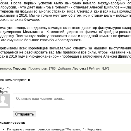
оссии. После первых успехов было выиграно немало международных со
лоруссии. «Что дает нам игра в голбол?» - отвечает Алексей Шипилов – «О
тересными людьми во многих странах мира. Сейчас я, как и вся наша коман
Бразилии в 2016. Мы не только мечтаем об этом, но и ставим цель – победить
оих планах на будущее.
малую помощь и поддержку команде оказывает директор физкультурно-оздо
ладимировна Мельникова. Каменский, директор фирмы «Стройдом-развит
ддержку. Постоянную заботу проявляет о нас и городской комитет по физичес
 что ему наше большое спасибо и благодарность.
Призываем всех королёвцев внимательно следить за нашими выступлениям
стараемся не разочаровать вас. Мы приложим все силы, чтобы название н
рах в 2016 году в Рио-де-Жанейро» - пообещал в заключение Алексей Шипило
тегория:
Персона
| Просмотров: 1783 | Добавил:
Ласточка
|
Рейтинг:
5.0
/
2
его комментариев:
0
Form">
йдите:
Отправить
хожие новости:
Интервью с новым тренером команды "Металлист" г. Королёва