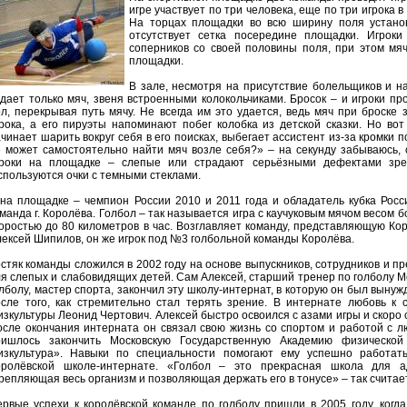
игре участвует по три человека, еще по три игрока 
На торцах площадки во всю ширину поля устано
отсутствует сетка посередине площадки. Игроки
соперников со своей половины поля, при этом мя
площадки.
В зале, несмотря на присутствие болельщиков и н
дает только мяч, звеня встроенными колокольчиками. Бросок – и игроки 
л, перекрывая путь мячу. Не всегда им это удается, ведь мяч при броске 
рока, а его пируэты напоминают побег колобка из детской сказки. Но во
чинает шарить вокруг себя в его поисках, выбегает ассистент из-за кромки п
 может самостоятельно найти мяч возле себя?» – на секунду забываюсь, с
гроки на площадке – слепые или страдают серьёзными дефектами зрен
пользуются очки с темными стеклами.
на площадке – чемпион России 2010 и 2011 года и обладатель кубка Росс
манда г. Королёва. Голбол – так называется игра с каучуковым мячом весом
оростью до 80 километров в час. Возглавляет команду, представляющую Ко
ексей Шипилов, он же игрок под №3 голбольной команды Королёва.
стяк команды сложился в 2002 году на основе выпускников, сотрудников и 
я слепых и слабовидящих детей. Сам Алексей, старший тренер по голболу М
лболу, мастер спорта, закончил эту школу-интернат, в которую он был выну
осле того, как стремительно стал терять зрение. В интернате любовь к 
зкультуры Леонид Чертович. Алексей быстро освоился с азами игры и скоро
сле окончания интерната он связал свою жизнь со спортом и работой с л
ришлось закончить Московскую Государственную Академию физической
изкультура». Навыки по специальности помогают ему успешно работат
оролёвской школе-интернате. «Голбол – это прекрасная школа для 
репляющая весь организм и позволяющая держать его в тонусе» – так считае
рвые успехи к королёвской команде по голболу пришли в 2005 году, когд