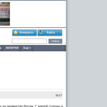
Конкурсы
Карта
а
ВИЗИТКИ
Ещё +
16:17
у на первенство России. С каждой стороны в