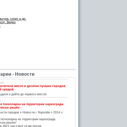
тура, спорт и др.
всё). Видео
.
рии - Новости
esl
почетное место в десятке лучших городов
й средой
дачи и дойти до первого места!
s
я технопарка на территории наукограда
чески решён
ости городов » Новости г. Королёв » 2014 »
 технопарка на территории наукограда
ески решён"
е 2021 год и все та же песня: