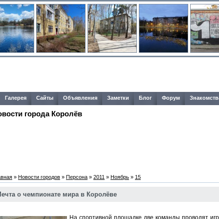
Галерея
Сайты
Объявления
Заметки
Блог
Форум
Знакомств
овости города Королёв
авная
»
Новости городов
»
Персона
»
2011
»
Ноябрь
»
15
ечта о чемпионате мира в Королёве
На спортивной площадке две команды проводят игр