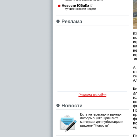
новости Московской области
Новости ЮБиКа
[0]
лучшие новости недели
Реклама
из
по
иг
на
не
и
ис
А 
ко
ск
Ал
Ко
дл
Реклама на сайте
го
п
Новости
фи
По
Есть интересная и важная
п
информация? Пришлите
ф
материал для публикации в
К
разделе "Новости"
ук
Пе