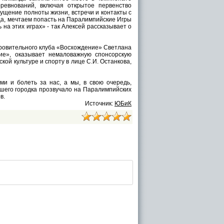
ревнований, включая открытое первенство
щущение полноты жизни, встречи и контакты с
да, мечтаем попасть на Паралимпийские Игры
 на этих играх» - так Алексей рассказывает о
ровительного клуба «Восхождение» Светлана
ие», оказывает немаловажную спонсорскую
кой культуре и спорту в лице С.И. Останкова,
и и болеть за нас, а мы, в свою очередь,
ашего городка прозвучало на Паралимпийских
в.
Источник:
ЮБиК