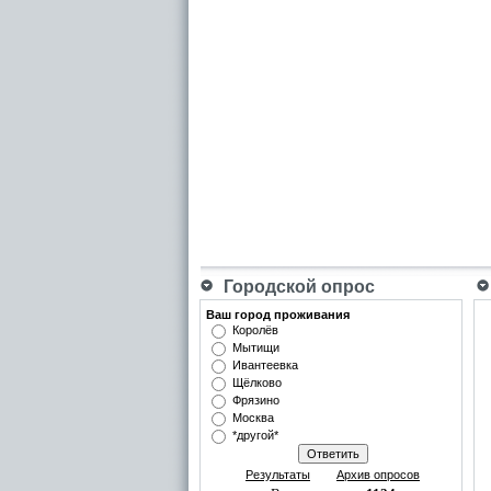
Городской опрос
Ваш город проживания
Королёв
Мытищи
Ивантеевка
Щёлково
Фрязино
Москва
*другой*
Результаты
Архив опросов