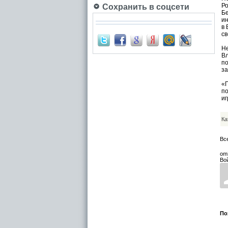
Р
Сохранить в соцсети
Бе
ин
в 
св
Не
В
по
за
«
по
иг
Ка
Вс
om
Во
По