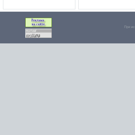
При ис