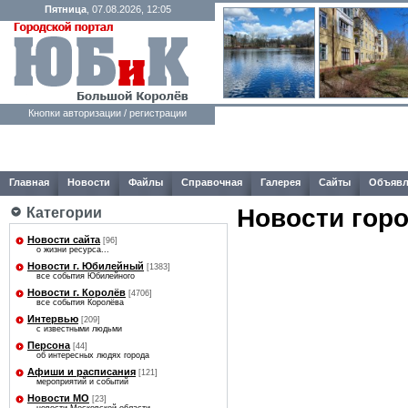
Пятница
, 07.08.2026, 12:05
Кнопки авторизации / регистрации
Главная
Новости
Файлы
Справочная
Галерея
Сайты
Объявл
Новости гор
Категории
Новости сайта
[96]
о жизни ресурса...
Новости г. Юбилейный
[1383]
все события Юбилейного
Новости г. Королёв
[4706]
все события Королёва
Интервью
[209]
с известными людьми
Персона
[44]
об интересных людях города
Афиши и расписания
[121]
мероприятий и событий
Новости МО
[23]