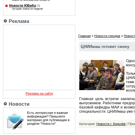
новости Московской области
Новости ЮБиКа
[0]
лучшие новости недели
Реклама
Главная
»
Новости городов
»
Новост
ЦНИИмаш готовит смену
Одно
конс
Толь
ЦНИИ
теме
сотр
колл
Реклама на сайте
Главная цель встречи заключ
выпускников. Работники предпр
Новости
базовой кафедры МАИ и возмож
специальности. ЦНИИмаш уже по
Есть интересная и важная
информация? Пришлите
материал для публикации в
разделе "Новости"
Категория:
Новости г. Королёв
| Про