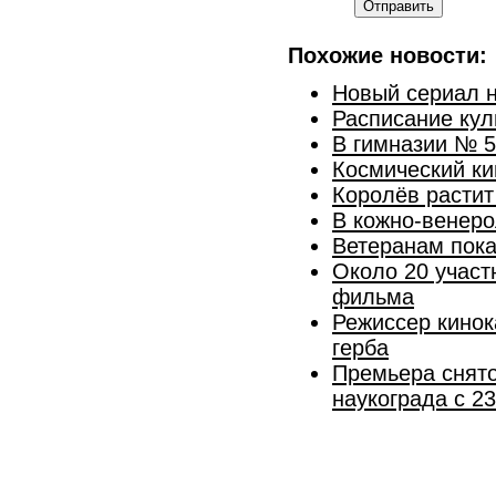
Отправить
Похожие новости:
Новый сериал н
Расписание кул
В гимназии № 5
Космический ки
Королёв растит
В кожно-венеро
Ветеранам пок
Около 20 участ
фильма
Режисcер кинок
герба
Премьера снято
наукограда с 2