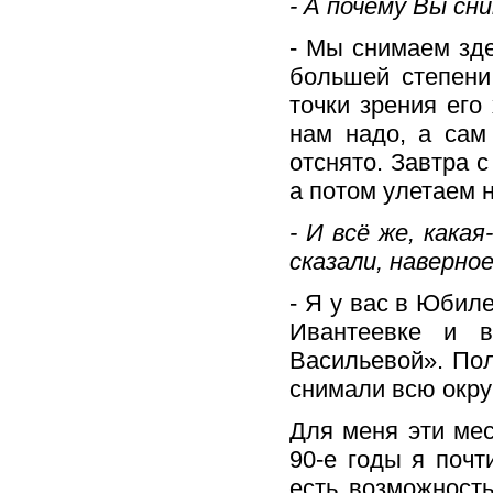
- А почему Вы сн
- Мы снимаем зде
большей степени
точки зрения его
нам надо, а сам
отснято. Завтра 
а потом улетаем 
- И всё же, какая
сказали, наверно
- Я у вас в Юбил
Ивантеевке и 
Васильевой». По
снимали всю окру
Для меня эти мес
90-е годы я почт
есть возможность