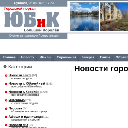
Суббота
, 08.08.2026, 17:23
Кнопки авторизации / регистрации
Главная
Новости
Файлы
Справочная
Галерея
Сайты
Объявл
Новости гор
Категории
Новости сайта
[96]
о жизни ресурса...
Новости г. Юбилейный
[1383]
все события Юбилейного
Новости г. Королёв
[4706]
все события Королёва
Интервью
[209]
с известными людьми
Персона
[44]
об интересных людях города
Афиши и расписания
[121]
мероприятий и событий
Новости МО
[23]