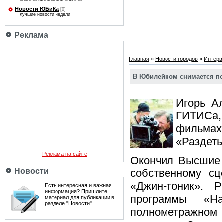
новости Московской области
Новости ЮБиКа
[0]
лучшие новости недели
Реклама
Главная
»
Новости городов
»
Интер
В Юбилейном снимается п
Игорь А
ГИТИСа
фильмах:
«Раздет
Реклама на сайте
Окончил Высшие 
Новости
собственному сц
«Джин-тоник». 
Есть интересная и важная
информация? Пришлите
программы «Н
материал для публикации в
разделе "Новости"
полнометражном и