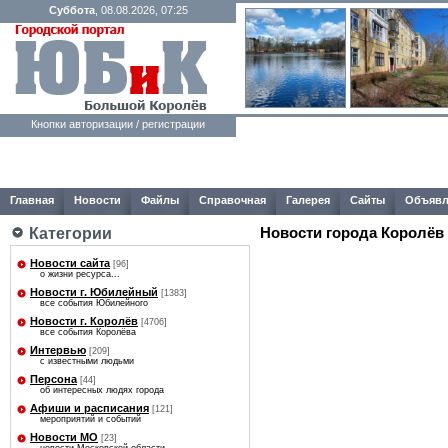
Суббота
, 08.08.2026, 07:25
Кнопки авторизации / регистрации
Главная
Новости
Файлы
Справочная
Галерея
Сайты
Объявл
Новости города Королёв
Категории
Новости сайта
[96]
о жизни ресурса...
Новости г. Юбилейный
[1383]
все события Юбилейного
Новости г. Королёв
[4706]
все события Королёва
Интервью
[209]
с известными людьми
Персона
[44]
об интересных людях города
Афиши и расписания
[121]
мероприятий и событий
Новости МО
[23]