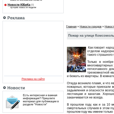
новости Московской области
Новости ЮБиКа
[0]
лучшие новости недели
Реклама
Главная
»
Новости городов
»
Новост
Пожар на улице Комсомол
Как говорит наро
отделом надзорно
такого страшного 
Только в ноябр
многоквартирных 
пятиэтажного до
трехкомнатной ква
и бежать из квартиры. В комна
Реклама на сайте
Откуда возникло пламя, и что 
пожарных, которые приехали в
Новости
задымления и опасности возгор
лестницам и канатам. Хорошо
Есть интересная и важная
заканчивается не всегда.
информация? Пришлите
материал для публикации в
разделе "Новости"
В прошлом году, как и за 10 м
смертельных случаев в этом го
прошлом году мы имеем только 