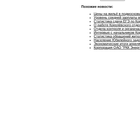
Похожие новости:
Цены на жильё в подмосковь
Уровень средней зарплаты в
Статистика сдачи ЕГЭ по Ко
О работе Королёвского отде
Отдела контроля и организа
Интервью с начальником Кор
Статистика обращений жител
Население Юбилейного задо
Экономические итоги апреля
Корпорация ОАО "РКК Энерги