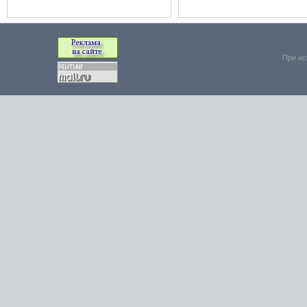
При ис