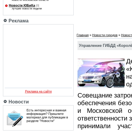
новости Московской области
Новости ЮБиКа
[0]
лучшие новости недели
Реклама
Главная
»
Новости городов
»
Новост
Управление ГИБДД «Королёв
Д
«
н
о
Реклама на сайте
Совещание затрон
Новости
обеспечения безо
и Московской о
Есть интересная и важная
информация? Пришлите
ответственности 
материал для публикации в
разделе "Новости"
принимали учас