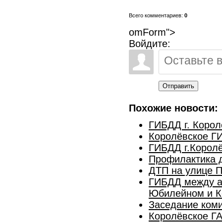
Всего комментариев:
0
omForm">
Войдите:
Отправить
Похожие новости:
ГИБДД г. Корол
Королёвское Г
ГИБДД г.Королё
Профилактика д
ДТП на улице П
ГИБДД между ав
Юбилейном и К
Заседание коми
Королёвское ГА