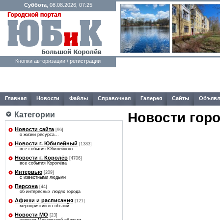
Суббота
, 08.08.2026, 07:25
Кнопки авторизации / регистрации
Главная
Новости
Файлы
Справочная
Галерея
Сайты
Объявл
Новости гор
Категории
Новости сайта
[96]
о жизни ресурса...
Новости г. Юбилейный
[1383]
все события Юбилейного
Новости г. Королёв
[4706]
все события Королёва
Интервью
[209]
с известными людьми
Персона
[44]
об интересных людях города
Афиши и расписания
[121]
мероприятий и событий
Новости МО
[23]