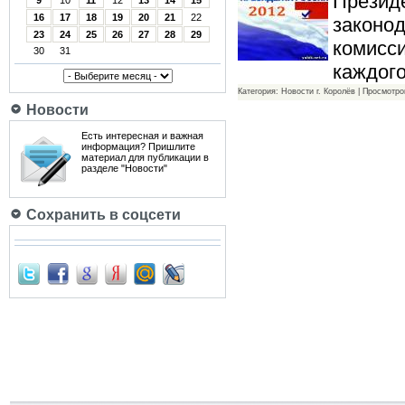
Президе
9
10
11
12
13
14
15
16
17
18
19
20
21
22
законо
23
24
25
26
27
28
29
комисси
30
31
каждог
Категория: Новости г. Королёв | Просмотро
Новости
Есть интересная и важная
информация? Пришлите
материал для публикации в
разделе "Новости"
Сохранить в соцсети