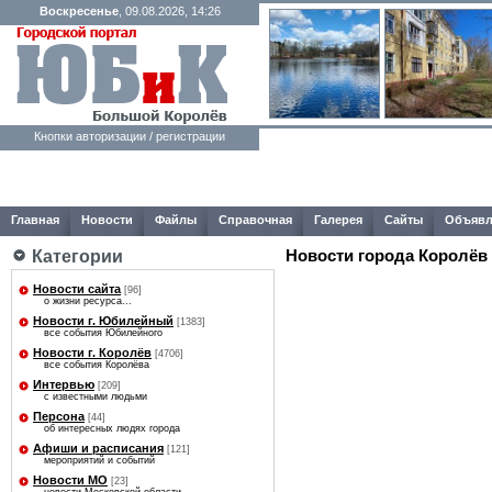
Воскресенье
, 09.08.2026, 14:26
Кнопки авторизации / регистрации
Главная
Новости
Файлы
Справочная
Галерея
Сайты
Объявл
Категории
Новости города Королёв
Новости сайта
[96]
о жизни ресурса...
Новости г. Юбилейный
[1383]
все события Юбилейного
Новости г. Королёв
[4706]
все события Королёва
Интервью
[209]
с известными людьми
Персона
[44]
об интересных людях города
Афиши и расписания
[121]
мероприятий и событий
Новости МО
[23]