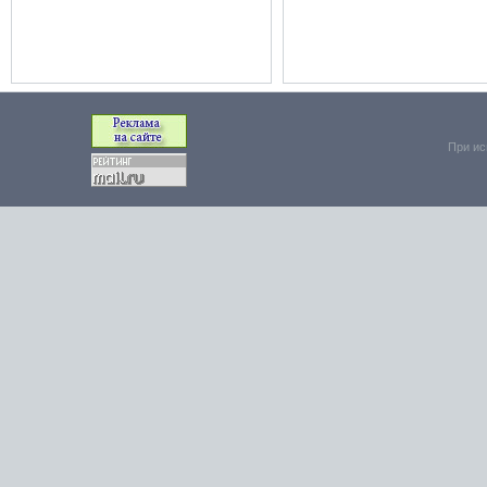
При ис