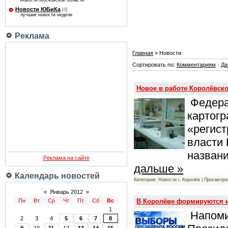
новости Московской области
Новости ЮБиКа
[0]
лучшие новости недели
Реклама
Главная
» Новости
Сортировать по:
Комментариям
·
Да
Новое в работе Королёвско
Федера
картогр
«регист
власти
назван
Реклама на сайте
дальше »
Календарь новостей
Категория: Новости г. Королёв | Просмотро
«
Январь 2012
»
В Королёве формируются 
Пн
Вт
Ср
Чт
Пт
Сб
Вс
1
Напомин
2
3
4
5
6
7
8