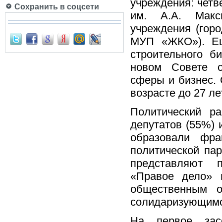
учреждения: четв
Сохранить в соцсети
им. А.А. Макс
учреждения (гор
МУП «ЖКО»). Ещ
строительного б
новом Совете с
сферы и бизнес.
возрасте до 27 ле
Политический р
депутатов (55%) 
образовали фр
политической пар
представляют п
«Правое дело» 
общественным о
солидаризующимс
На первое зас