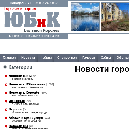
Понедельник
, 10.08.2026, 08:23
Кнопки авторизации / регистрации
Главная
Новости
Файлы
Справочная
Галерея
Сайты
Объявл
Новости гор
Категории
Новости сайта
[96]
о жизни ресурса...
Новости г. Юбилейный
[1383]
все события Юбилейного
Новости г. Королёв
[4706]
все события Королёва
Интервью
[209]
с известными людьми
Персона
[44]
об интересных людях города
Афиши и расписания
[121]
мероприятий и событий
Новости МО
[23]