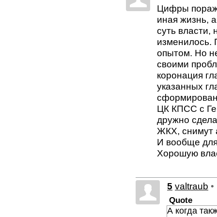
Цифры поража
иная жизнь, 
суть власти,
изменилось. 
опытом. Но н
своими пробл
коронация гл
указанных гл
сформированн
ЦК КПСС с Ге
дружно сдела
ЖКХ, снимут 
И вообще для
Хорошую влас
5
valtraub
•
Quote
А когда так