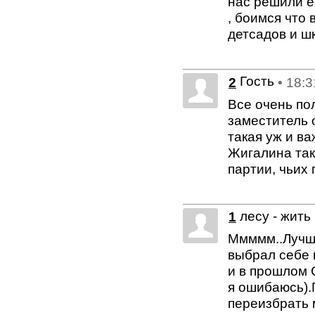
нас решили е
, боимся что
детсадов и ш
Гость
2
• 18:
Все очень по
заместитель о
такая уж и в
Жигалина так
партии, чьих
лесу - жить
1
Ммммм..Лучше
выбрал себе 
и в прошлом 
я ошибаюсь).
переизбрать 