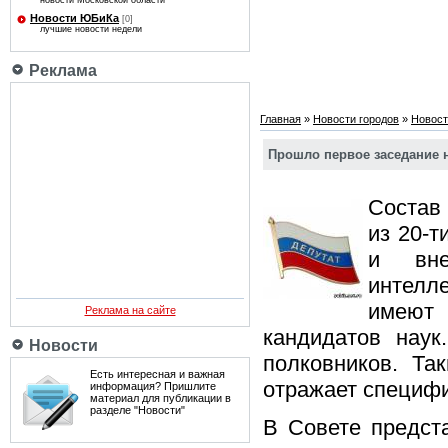
новости Московской области
Новости ЮБиКа
[0]
лучшие новости недели
Реклама
Главная
»
Новости городов
»
Новост
Прошло первое заседание 
Состав
из 20-т
и вне
интелл
имеют 
Реклама на сайте
кандидатов наук
Новости
полковников. Та
Есть интересная и важная
отражает специфи
информация? Пришлите
материал для публикации в
разделе "Новости"
В Совете предст