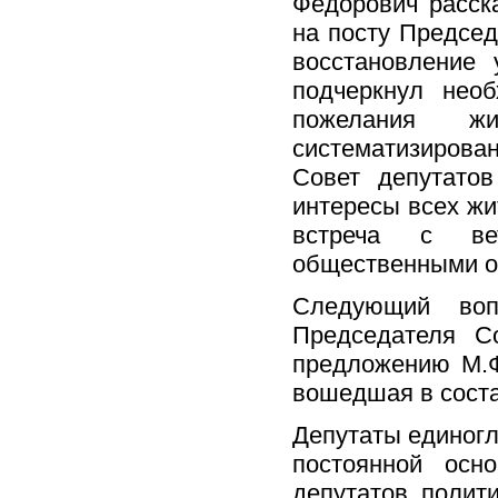
Фёдорович расск
на посту Предсе
восстановление 
подчеркнул необ
пожелания жи
систематизирован
Совет депутатов
интересы всех жи
встреча с вет
общественными о
Следующий воп
Председателя Со
предложению М.Ф
вошедшая в соста
Депутаты единогл
постоянной осн
депутатов полит