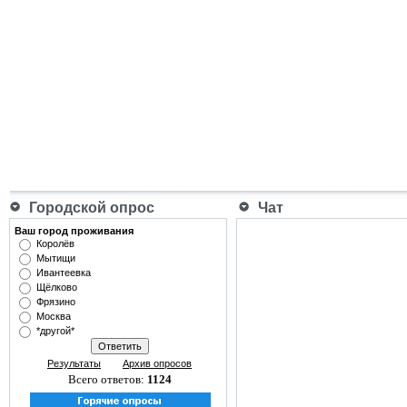
Городской опрос
Чат
Ваш город проживания
Королёв
Мытищи
Ивантеевка
Щёлково
Фрязино
Москва
*другой*
Результаты
Архив опросов
Всего ответов:
1124