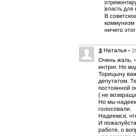
отремонтир
власть для 
В советско
коммунизм н
ничего это
Наталья
3
• 
Очень жаль, 
интриг. Но в
Торицыну важ
депутатом. Т
постоянной о
( не возвраща
Но мы надеем
голосовали.
Надеемся, чт
И пожалуйста
работе, о во