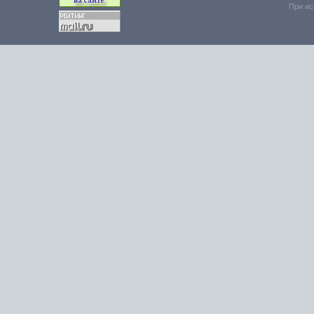
При ис