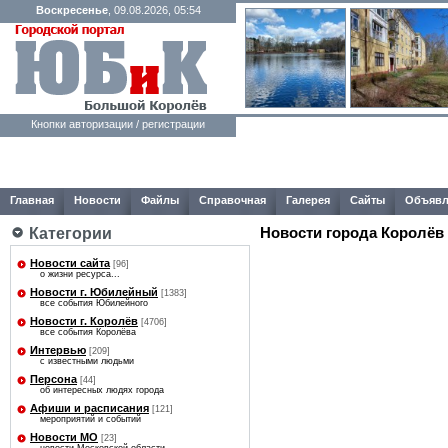
Воскресенье
, 09.08.2026, 05:54
Кнопки авторизации / регистрации
Главная
Новости
Файлы
Справочная
Галерея
Сайты
Объявл
Категории
Новости города Королёв
Новости сайта
[96]
о жизни ресурса...
Новости г. Юбилейный
[1383]
все события Юбилейного
Новости г. Королёв
[4706]
все события Королёва
Интервью
[209]
с известными людьми
Персона
[44]
об интересных людях города
Афиши и расписания
[121]
мероприятий и событий
Новости МО
[23]