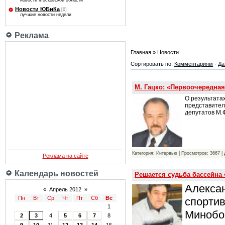
новости Московской области
Новости ЮБиКа
[0]
лучшие новости недели
Реклама
Главная
» Новости
Сортировать по:
Комментариям
·
Да
М. Гацко: «Первоочередная
О результата
представител
депутатов М.
Категория: Интервью | Просмотров: 3667 |
Реклама на сайте
Календарь новостей
Решается судьба бассейна
Алекса
«
Апрель 2012
»
Пн
Вт
Ср
Чт
Пт
Сб
Вс
спорти
1
Минобор
2
3
4
5
6
7
8