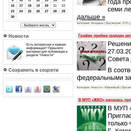
года п
9
10
11
12
13
14
15
16
17
18
19
20
21
22
семи л
23
24
25
26
27
28
29
дальше »
30
Категория: Интервью | Просмотров: 2770 |
График приёма граждан де
Новости
Решение
Есть интересная и важная
информация? Пришлите
27.03.2
материал для публикации в
разделе "Новости"
Совета
В соотв
Сохранить в соцсети
федеральными за
Категория: Новости г. Юбилейный | Просмо
В МУП «ЖКО» началась пр
В МУП 
Пригла
только 
Б. Коми