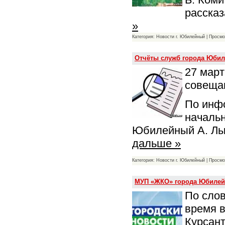
рассказ
»
Категория: Новости г. Юбилейный | Просмо
Отчёты служб города Юбиле
27 март
совеща
По инф
началь
Юбилейный А. Лыко
дальше »
Категория: Новости г. Юбилейный | Просмо
МУП «ЖКО» города Юбилейн
По сло
время в
Курсант