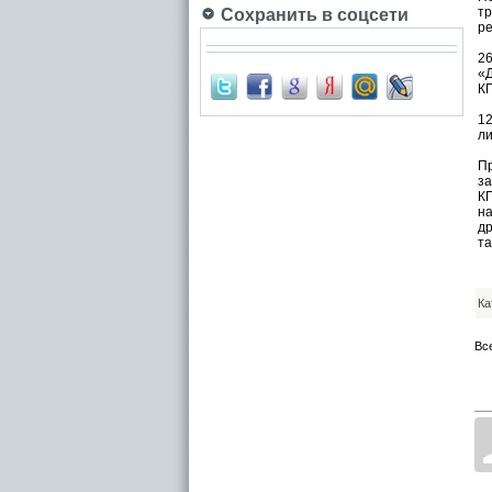
т
Сохранить в соцсети
ре
2
«Д
КП
1
ли
П
за
КП
на
др
та
Ка
Вс