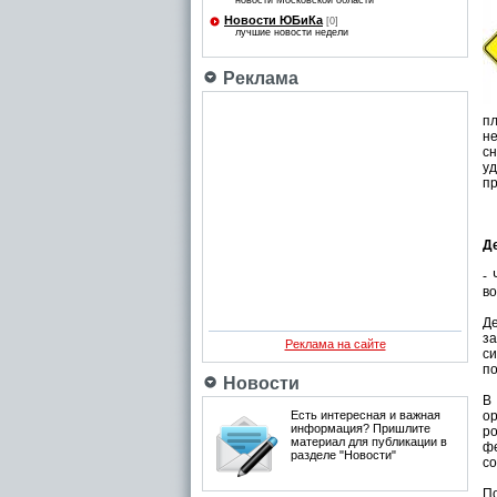
новости Московской области
Новости ЮБиКа
[0]
лучшие новости недели
Реклама
пл
не
сн
у
пр
Д
-
во
Де
за
Реклама на сайте
си
по
Новости
В
Есть интересная и важная
ор
информация? Пришлите
ро
материал для публикации в
фе
разделе "Новости"
со
По