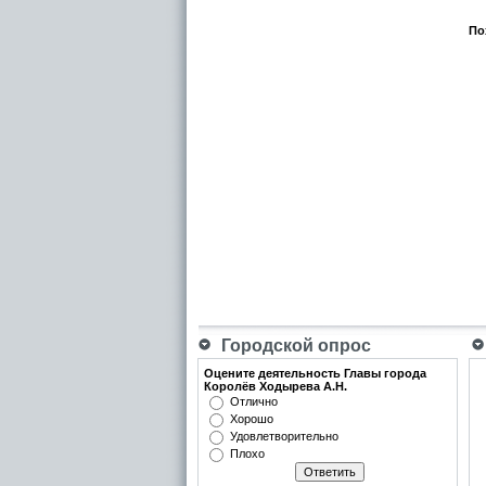
По
Городской опрос
Оцените деятельность Главы города
Королёв Ходырева А.Н.
Отлично
Хорошо
Удовлетворительно
Плохо