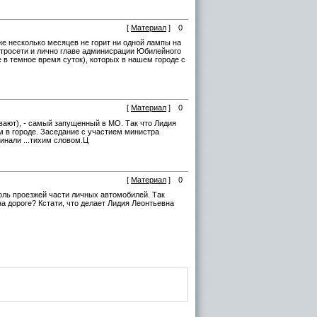
[
Материал
]
0
же несколько месяцев не горит ни одной лампы на
ктросети и лично главе админисрации Юбилейного
 в темное время суток), которых в нашем городе с
[
Материал
]
0
вают), - самый запущенный в МО. Так что Лидия
 в городе. Заседание с участием министра
инали ...тихим словом.Ц
[
Материал
]
0
оль проезжей части личных автомобилей. Так
а дороге? Кстати, что делает Лидия Леонтьевна