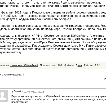
рудно назвать, потому что чуть ли не каждый день движению продолжают 
гионов России. Например, в нашей области «Дети войны» за год объединили 
6 февраля 2012 года в Подмосковье завершил работу учредительный съез
ети войны». Приняты Устав организации и Резолюция съезда, избраны руко
РФ, депутат Госдумы Николай Васильевич Арефьев.
2 апреля в Москве состоялось первое заседание Правления общероссийск
деры областных организаций из Владимира, Рязани, Костромы, Воронежа, Вол
редседатель фракции КПРФ в Совете депутатов Юбилейного Александр 
тронул тему организации общественного движения «Дети войны» в нашем г
РФ под председательством Юрия Иннокентьевича Селюк. После обсуждения 
ходится в разработке. Председатель Совета депутатов М.Ф. Гацко завери
угих общественных организаций будет создана организация «Дети войны» 
кую инициативу.
тегория:
Новости г. Юбилейный
| Просмотров: 1704 | Добавил:
Джин
|
Рейтинг:
1.0
/
1
его комментариев:
4
П
Ё-моё
4
• 12:46, 01.03.2013
Берите выше - думаю, что г.Юбилейный стараниями Кирипичева по запущенно
приедет Воробьев, чтобы успеть пройтись по ледяным тропам города и полу
препятствий?