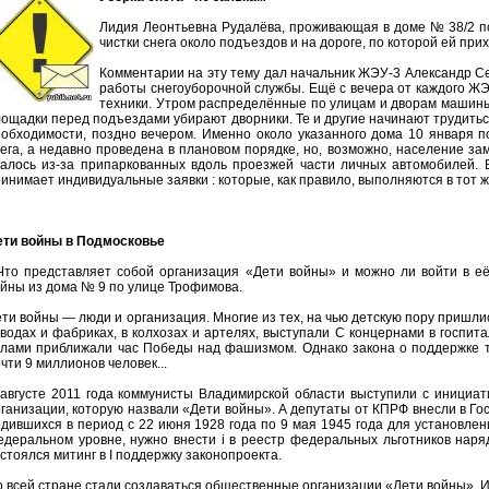
Лидия Леонтьевна Рудалёва, проживающая в доме № 38/2 п
чистки снега около подъездов и на дороге, по которой ей при
Комментарии на эту тему дал начальник ЖЭУ-3 Александр Се
работы снегоуборочной службы. Ещё с вечера от каждого Ж
техники. Утром распределённые по улицам и дворам машины
ощадки перед подъездами убирают дворники. Те и другие начинают трудиться в
обходимости, поздно вечером. Именно около указанного дома 10 января п
ега, а недавно проведена в плановом порядке, но, возможно, население зам
далось из-за припаркованных вдоль проезжей части личных автомобилей. 
инимает индивидуальные заявки : которые, как правило, выполняются в тот ж
ети войны в Подмосковье
 Что представляет собой организация «Дети войны» и можно ли войти в 
йны из дома № 9 по улице Трофимова.
ти войны — люди и организация. Многие из тех, на чью детскую пору пришли
водах и фабриках, в колхозах и артелях, выступали С концернами в госпит
лами приближали час Победы над фашизмом. Однако закона о поддержке та
чти 9 миллионов человек...
 августе 2011 года коммунисты Владимирской области выступили с инициа
ганизации, которую назвали «Дети войны». А депутаты от КПРФ внесли в Гос
дившихся в период с 22 июня 1928 года по 9 мая 1945 года для установлен
деральном уровне, нужно внести i в реестр федеральных льготников наря
стоялся митинг в I поддержку законопроекта.
 всей стране стали создаваться общественные организации «Дети войны». 