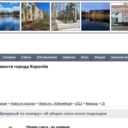
Галерея
Сайты
Объявления
Заметки
Блог
Форум
Знакомств
овости города Королёв
авная
»
Новости городов
»
Новости г. Юбилейный
»
2013
»
Февраль
»
25
Дежурный по номеру»: об уборке снега около подъездов
Уборка снега - по заявкам