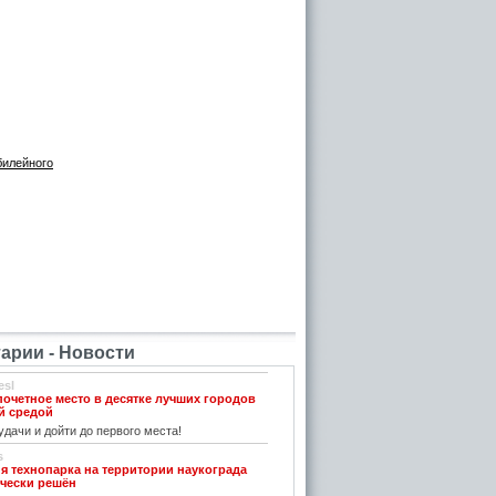
билейного
рии - Новости
esl
почетное место в десятке лучших городов
й средой
дачи и дойти до первого места!
s
я технопарка на территории наукограда
чески решён