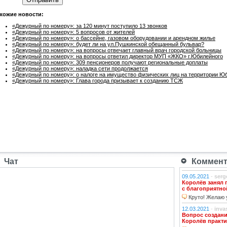
хожие новости:
«Дежурный по номеру»: за 120 минут поступило 13 звонков
«Дежурный по номеру»: 5 вопросов от жителей
«Дежурный по номеру»: о бассейне, газовом оборудовании и арендном жилье
«Дежурный по номеру»: будет ли на ул.Пушкинской обещанный бульвар?
«Дежурный по номеру»: на вопросы отвечает главный врач городской больницы
«Дежурный по номеру»: на вопросы ответил директор МУП «ЖКО» г.Юбилейного
«Дежурный по номеру»: 309 пенсионеров получают региональные доплаты
«Дежурный по номеру»: наладка сети продолжается
«Дежурный по номеру»: о налоге на имущество физических лиц на территории Ю
«Дежурный по номеру»: Глава города призывает к созданию ТСЖ
Чат
Коммента
09.05.2021
-
serg
Королёв занял 
с благоприятно
Круто! Желаю у
12.03.2021
-
inva
Вопрос создани
Королёв практи