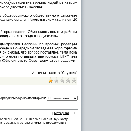
присоединяться всё больше людей из разных
около двух тысяч человек.
д общероссийского общественного движения
водящие органы. Руководителем стал член ЦК
ой организации. Обменялись опытом работы
огды, Белго-. рода и Подмосковья.
Дмитриевич Раевский по просьбе редакции
ороде на очередном заседании бюро горкома
он сказал, что вопрос поставлен, тема пока
л, что если по инициативе горкома КПРФ или
в Юбилейном, то Совет депутатов поддержит
Источник: газета "Спутник"
орядок вывода комментариев:
[
Материал
]
1
сти вышел на 1-е место в России. Ау? Когда
чить звание мастера спорта по преодолению