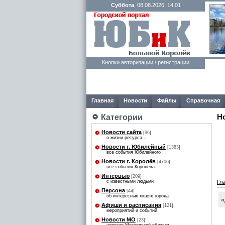
Суббота
, 08.08.2026, 14:01
Кнопки авторизации / регистрации
Главная
Новости
Файлы
Справочная
Н
Категории
Новости сайта
[96]
о жизни ресурса...
Новости г. Юбилейный
[1383]
все события Юбилейного
Новости г. Королёв
[4706]
все события Королёва
Интервью
[209]
с известными людьми
Гл
Персона
[44]
об интересных людях города
«
Афиши и расписания
[121]
мероприятий и событий
Новости МО
[23]