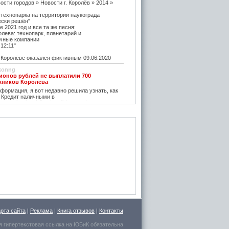
ости городов » Новости г. Королёв » 2014 »
 технопарка на территории наукограда
ески решён"
е 2021 год и все та же песня:
олева: технопарк, планетарий и
чные компании
12:11"
оролёве оказался фиктивным 09.06.2020
konng
ионов рублей не выплатили 700
жников Королёва
ормация, я вот недавно решила узнать, как
 Кредит наличными в
w.vostbank.ru/client/credit/ тут информацию в
дит такой я оформила на выгодных условиях,
его частями с зарплаты теперь
rtuner20050
оролёва - ситуация на рынке жилья
остается одним из самых надежных
зи с этим появляется множество сервисов для
пример https://m2.ru Много ступеней сделают
oga
емя планируется возведение наземного
анции Подлипки-Дачные
есятилетие?
емя планируется возведение наземного
арта сайта
|
Реклама
|
Книга отзывов
|
Контакты
анции Подлипки-Дачные
я гипертекстовая ссылка на
ЮБиК
обязательна
р у них дешевле регулируемого наземного