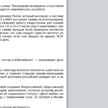
о улице Тихонравова возмущена отсутствием
ходится «карабкаться» на работу.
ргеевич Попов, который рассказал о системе
ЭУ в ЖКО поступают заявки на использование
 начинают работу. Недоступные для техники
 7,6, а то и 5 часов утра и заканчивают, при
о заявке жильцов была проведена расчистка
етило, что «как следует навести чистоту» не
В случае, если снег мешает во дворах, ЖЭУ
е день.
её состав в Юбилейном? — спрашивают дети
сь невзгоды военного лихолетья, работали на
алях, и, помогая старшим, своими маленькими
кой категории российских граждан нет, а их
тивой создания Всероссийской общественной
думу законопроект, согласно которому детей,
ия их социального статуса I «Дети войны» на
ду с тружениками тыла. 22 октября в Москве
Их общую численность