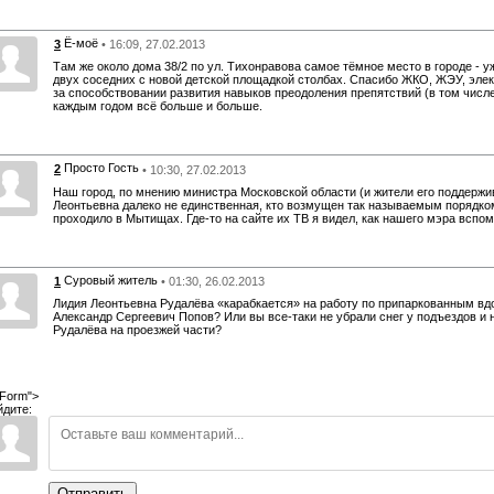
Ё-моё
3
• 16:09, 27.02.2013
Там же около дома 38/2 по ул. Тихонравова самое тёмное место в городе - у
двух соседних с новой детской площадкой столбах. Спасибо ЖКО, ЖЭУ, эле
за способствовании развития навыков преодоления препятствий (в том числе
каждым годом всё больше и больше.
Просто Гость
2
• 10:30, 27.02.2013
Наш город, по мнению министра Московской области (и жители его поддержи
Леонтьевна далеко не единственная, кто возмущен так называемым порядком
проходило в Мытищах. Где-то на сайте их ТВ я видел, как нашего мэра вспом
Суровый житель
1
• 01:30, 26.02.2013
Лидия Леонтьевна Рудалёва «карабкается» на работу по припаркованным вд
Александр Сергеевич Попов? Или вы все-таки не убрали снег у подъездов и н
Рудалёва на проезжей части?
Form">
йдите:
Отправить