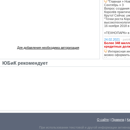
"Главная » Нов
Сентябрь » 3
Вопрос создания
Королёв практич
Круто! Сейчас уж
"Точки роста Кор
высокотехнологи
16 ноября 2018 в 
«ТЕХНОПАРК» в К
24.02.2021
-
petr
Более 348 милл
кредитных дол
Для добавления необходима авторизация
Интересная инф
можно оформить
Москве https://ww
тему нашла, кре
ЮБиК рекомендует
кстати, погашаю 
20.02.2021
-
oppo
Недвижимость К
Недвижимость 
вложений, в свя
роботы с ней, на
за вас
14.02.2021
-
Lad
В ближайшее вр
перехода на ст
в ближайшее д
07.02.2021
-
ГАВ
О сайте
В ближайшее вр
|
Правила
|
К
перехода на ст
При использовании текстовой и другой информации активна
Бетонный забо