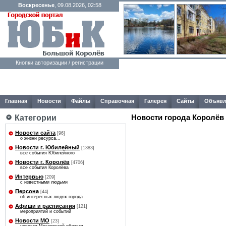
Воскресенье
, 09.08.2026, 02:58
Кнопки авторизации / регистрации
Главная
Новости
Файлы
Справочная
Галерея
Сайты
Объявл
Категории
Новости города Королёв
Новости сайта
[96]
о жизни ресурса...
Новости г. Юбилейный
[1383]
все события Юбилейного
Новости г. Королёв
[4706]
все события Королёва
Интервью
[209]
с известными людьми
Персона
[44]
об интересных людях города
Афиши и расписания
[121]
мероприятий и событий
Новости МО
[23]