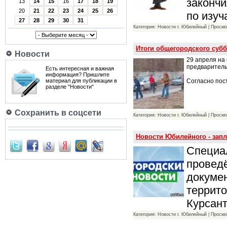
законч
13
14
15
16
17
18
19
20
21
22
23
24
25
26
по изу
27
28
29
30
31
Категория: Новости г. Юбилейный | Просмо
Итоги общегородского субб
Новости
29 апреля на
предваритель
Есть интересная и важная
информация? Пришлите
Согласно пос
материал для публикации в
разделе "Новости"
Сохранить в соцсети
Категория: Новости г. Юбилейный | Просмо
Новости Юбилейного - зап
Специа
проведё
докуме
террито
Курсант
Категория: Новости г. Юбилейный | Просмо