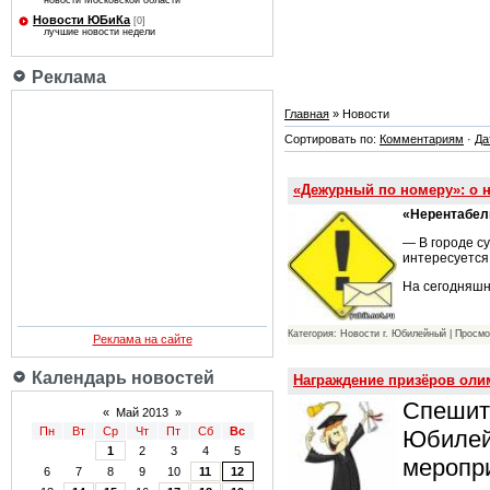
новости Московской области
Новости ЮБиКа
[0]
лучшие новости недели
Реклама
Главная
» Новости
Сортировать по:
Комментариям
·
Да
«Дежурный по номеру»: о 
«Нерентабел
— В городе с
интересуется
На сегодняшн
Категория: Новости г. Юбилейный | Просмо
Реклама на сайте
Календарь новостей
Награждение призёров оли
Спешит
«
Май 2013
»
Пн
Вт
Ср
Чт
Пт
Сб
Вс
Юбилей
1
2
3
4
5
меропр
6
7
8
9
10
11
12