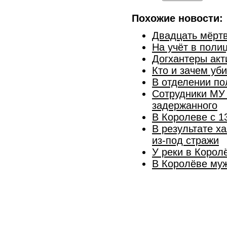
Похожие новости:
Двадцать мёрт
На учёт в поли
Догхантеры акт
Кто и зачем уб
В отделении по
Сотрудники МУ
задержанного
В Королеве c 1
В результате х
из-под стражи
У реки в Корол
В Королёве муж