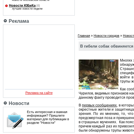
новости Московской области
Новости ЮБиКа
[0]
лучшие новости недели
Реклама
Главная
»
Новости городов
»
Новост
В гибели собак обвиняетс
Многих 
обнару
Страшну
специфи
войти в
трупы ж
Как соо
Реклама на сайте
Чурилов, видимых признаков на
данному факту проводится пров
Новости
В
первых сообщениях
, в котор
окрестные жители и защитница
Есть интересная и важная
зрения. По их мнению, то, чт
информация? Пришлите
предсмертная поза и прикушенн
материал для публикации в
в страшных мучениях. Как пояс
разделе "Новости"
причем каждый раз их привозил
были обнаружены трупы животны