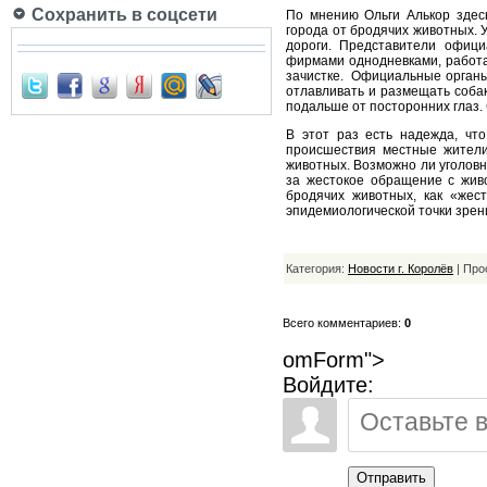
Сохранить в соцсети
По мнению Ольги Алькор здес
города от бродячих животных. 
дороги. Представители офици
фирмами однодневками, работ
зачистке. Официальные органы 
отлавливать и размещать соба
подальше от посторонних глаз. 
В этот раз есть надежда, чт
происшествия местные жители
животных. Возможно ли уголовн
за жестокое обращение с жив
бродячих животных, как «жес
эпидемиологической точки зрен
Категория:
Новости г. Королёв
| Про
Всего комментариев:
0
omForm">
Войдите:
Отправить