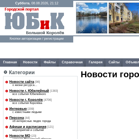
Суббота
, 08.08.2026, 21:12
Кнопки авторизации / регистрации
Главная
Новости
Файлы
Справочная
Галерея
Сайты
Объявл
Новости гор
Категории
Новости сайта
[96]
о жизни ресурса...
Новости г. Юбилейный
[1383]
все события Юбилейного
Новости г. Королёв
[4706]
все события Королёва
Интервью
[209]
с известными людьми
Персона
[44]
об интересных людях города
Афиши и расписания
[121]
мероприятий и событий
Новости МО
[23]