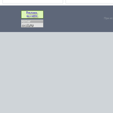
При ис