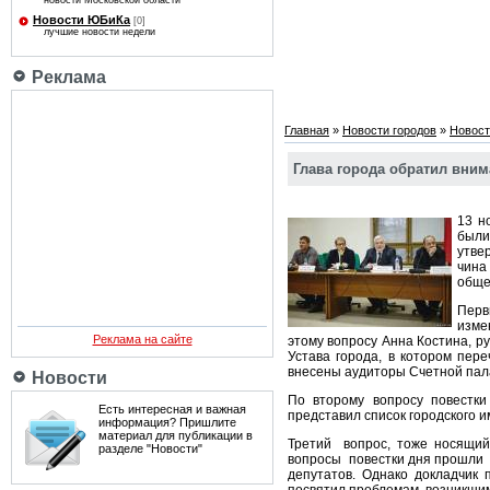
новости Московской области
Новости ЮБиКа
[0]
лучшие новости недели
Реклама
Главная
»
Новости городов
»
Новост
Глава города обратил вним
13 н
были
утве
чин
обще
Перв
изме
Реклама на сайте
этому вопросу Анна Костина, р
Устава города, в котором пер
внесены аудиторы Счетной пал
Новости
По второму вопросу повестк
Есть интересная и важная
представил список городского 
информация? Пришлите
материал для публикации в
Третий вопрос, тоже носящий 
разделе "Новости"
вопросы повестки дня прошли 
депутатов. Однако докладчик 