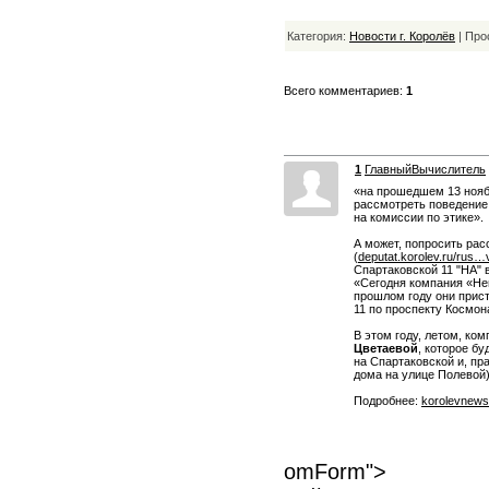
Категория:
Новости г. Королёв
| Про
Всего комментариев:
1
1
ГлавныйВычислитель
«на прошедшем 13 ноябр
рассмотреть поведение
на комиссии по этике».
А может, попросить рас
(
deputat.korolev.ru/ru
Спартаковской 11 "НА" 
«Сегодня компания «Нев
прошлом году они прист
11 по проспекту Космон
В этом году, летом, ко
Цветаевой
, которое бу
на Спартаковской и, пр
дома на улице Полевой)
Подробнее:
korolevnews
omForm">