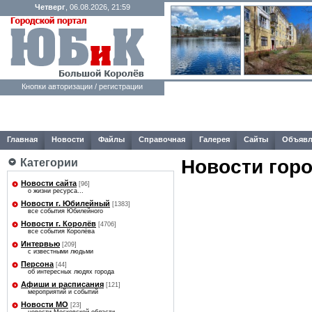
Четверг
, 06.08.2026, 21:59
Кнопки авторизации / регистрации
Главная
Новости
Файлы
Справочная
Галерея
Сайты
Объявл
Новости гор
Категории
Новости сайта
[96]
о жизни ресурса...
Новости г. Юбилейный
[1383]
все события Юбилейного
Новости г. Королёв
[4706]
все события Королёва
Интервью
[209]
с известными людьми
Персона
[44]
об интересных людях города
Афиши и расписания
[121]
мероприятий и событий
Новости МО
[23]