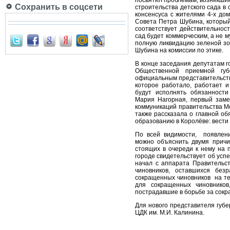
посвятил проблемам, возникшим
Сохранить в соцсети
строительства детского сада в
консенсуса с жителями 4-х дом
Совета Петра Шубина, который
соответствует действительнос
сад будет коммерческим, а не 
полную ликвидацию зеленой зо
Шубина на комиссии по этике.
В конце заседания депутатам г
Общественной приемной гу
официальным представительство
которое работало, работает и
будут исполнять обязанности
Мария Нагорная, первый заме
коммуникаций правительства М
также рассказала о главной об
образованию в Королёве: вести
По всей видимости, появлени
можно объяснить двумя причи
стоящих в очереди к нему на 
городе свидетельствует об ус
начал с аппарата Правительст
чиновников, оставшихся без
сокращенных чиновников на те
для сокращенных чиновников
пострадавшие в борьбе за сокр
Для нового представителя губ
ЦДК им. М.И. Калинина.