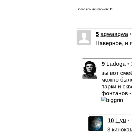
Всего комментариев:
11
5
aqwaaqwa
Наверное, и 
9
Ladoga
•
вы вот сме
можно было
парки и скв
фонтанов -
10
l_yu
•
3 кинока