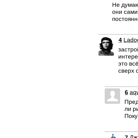
Не думаю
они сами
постоянно
4
Lado
застро
интере
это вс
сверх 
6
aq
Пред
ли р
Поку
7
Дж