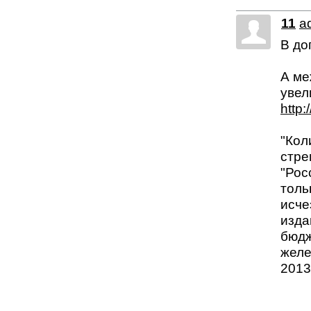
11
a
В до
А ме
увел
http:
"Кол
стре
"Рос
толь
исче
изда
бюдж
желе
2013