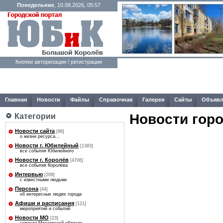
Понедельник
, 10.08.2026, 05:57
Кнопки авторизации / регистрации
Главная
Новости
Файлы
Справочная
Галерея
Сайты
Объявл
Новости гор
Категории
Новости сайта
[96]
о жизни ресурса...
Новости г. Юбилейный
[1383]
все события Юбилейного
Новости г. Королёв
[4706]
все события Королёва
Интервью
[209]
с известными людьми
Персона
[44]
об интересных людях города
Афиши и расписания
[121]
мероприятий и событий
Новости МО
[23]