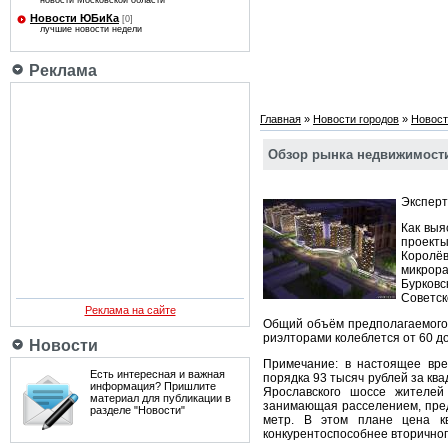
новости Московской области
Новости ЮБиКа
[0]
лучшие новости недели
Реклама
Главная
»
Новости городов
»
Новост
Обзор рынка недвижимост
Эксперт
Как выя
проекты
Королё
микрора
Бурковс
Советск
Реклама на сайте
Общий объём предполагаемого с
риэлторами колеблется от 60 до
Новости
Примечание: в настоящее вре
Есть интересная и важная
порядка 93 тысяч рублей за кв
информация? Пришлите
Ярославского шоссе жителей
материал для публикации в
занимающая расселением, пред
разделе "Новости"
метр. В этом плане цена кв
конкурентоспособнее вторичног