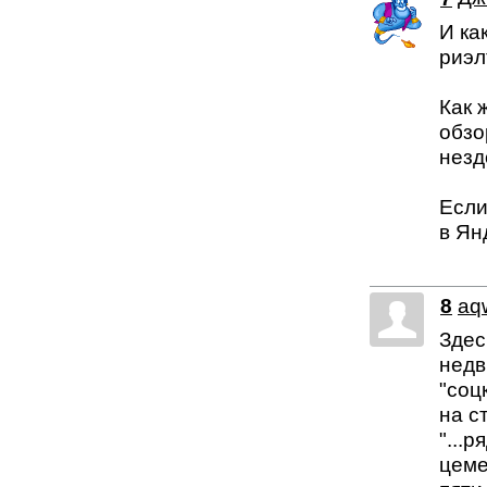
И ка
риэл
Как 
обзо
незд
Если
в Ян
8
aq
Здес
недв
"соц
на с
"...
цеме