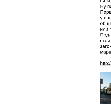
пяти 
Ну п
Перв
у на
обще
или 
Подл
стои
заго
марш
http