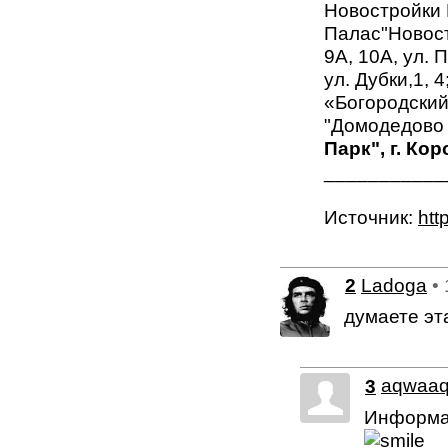
Новостройки 
Палас"Новост
9А, 10А, ул. 
ул. Дубки,1, 
«Богородский
"Домодедово 
Парк", г. Кор
___________
Источник:
htt
2
Ladoga
•
думаете эт
3
aqwaa
Информац