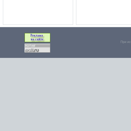
При ис