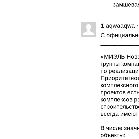
замшева
1
aqwaaqwa
С официальн
___________
«МИЭЛЬ-Ново
группы комп
по реализаци
Приоритетно
комплексного
проектов ест
комплексов р
строительств
всегда имеют
В числе знач
объекты: