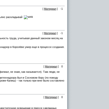
[
Материал
]
-1
асьянс раскладывай
[
Материал
]
-1
ьность труда, учитывая данный законом месяц на
ехнадзор в Королёве умер еще в процессе создания.
[
Материал
]
0
илиал, не знаю, как называется). Там люди, не
адмтехнадзора был в Сосновом бору (по поводу
рове-Калиш) - так только при мне было составлено
[
Материал
]
0
недостаточное освещение в прессе сделанных