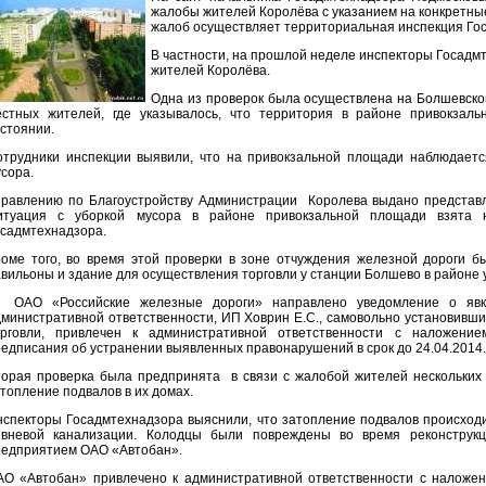
жалобы жителей Королёва с указанием на конкретные
жалоб осуществляет территориальная инспекция Гос
В частности, на прошлой неделе инспекторы Госадм
жителей Королёва.
Одна из проверок была осуществлена на Болшевско
естных жителей, где указывалось, что территория в районе привокза
стоянии.
отрудники инспекции выявили, что на привокзальной площади наблюдает
сора.
правлению по Благоустройству Администрации Королева выдано представл
итуация с уборкой мусора в районе привокзальной площади взята н
осадмтехнадзора.
роме того, во время этой проверки в зоне отчуждения железной дороги 
вильоны и здание для осуществления торговли у станции Болшево в районе
 ОАО «Российские железные дороги» направлено уведомление о явке
министративной ответственности, ИП Ховрин Е.С., самовольно установивши
орговли, привлечен к административной ответственности с наложени
едписания об устранении выявленных правонарушений в срок до 24.04.2014.
торая проверка была предпринята в связи с жалобой жителей нескольких
топление подвалов в их домах.
нспекторы Госадмтехнадзора выяснили, что затопление подвалов происход
ивневой канализации. Колодцы были повреждены во время реконструкц
редприятием ОАО «Автобан».
АО «Автобан» привлечено к административной ответственности с наложе