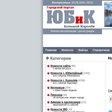
Воскресенье
, 09.08.2026, 09:02
Кнопки авторизации / регистрации
Главная
Новости
Файлы
Справочная
Н
Категории
Новости сайта
[96]
о жизни ресурса...
Новости г. Юбилейный
[1383]
все события Юбилейного
Новости г. Королёв
[4706]
все события Королёва
Интервью
[209]
с известными людьми
Гл
Персона
[44]
об интересных людях города
Г
Афиши и расписания
[121]
мероприятий и событий
Новости МО
[23]