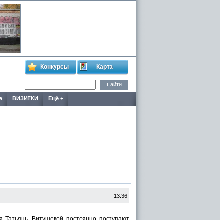
Конкурсы
Карта
а
ВИЗИТКИ
Ещё +
13:36
ья Татьяны Витушевой постоянно поступают