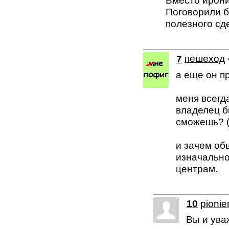
Вместо ирони
Поговорили б
полезного сд
7
пешеход
а еще он п
меня всегд
владелец б
сможешь? 
и зачем об
изначально
центрам.
10
pionie
Вы и ува