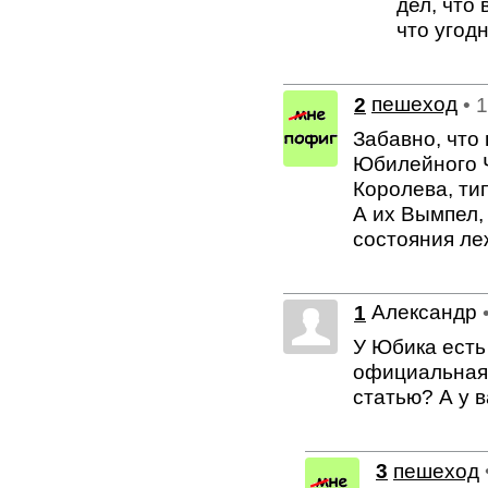
дел, что
что угодн
2
пешеход
• 
Забавно, что
Юбилейного Ч
Королева, ти
А их Вымпел,
состояния ле
Александр
1
У Юбика есть
официальная 
статью? А у 
3
пешеход