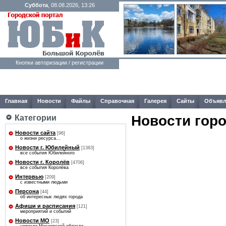
Суббота
, 08.08.2026, 13:26
Кнопки авторизации / регистрации
Главная
Новости
Файлы
Справочная
Галерея
Сайты
Объявл
Новости гор
Категории
Новости сайта
[96]
о жизни ресурса...
Новости г. Юбилейный
[1383]
все события Юбилейного
Новости г. Королёв
[4706]
все события Королёва
Интервью
[209]
с известными людьми
Персона
[44]
об интересных людях города
Афиши и расписания
[121]
мероприятий и событий
Новости МО
[23]