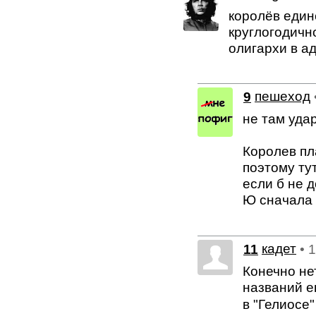
королёв един
круглогодичн
олигархи в а
9
пешеход
не там уда
Королев пл
поэтому ту
если б не 
Ю сначала
11
кадет
• 
Конечно не
названий е
в "Гелиосе