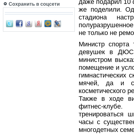
даже подарил 10 
Сохранить в соцсети
же поделили. Од
стадиона наст
полуразрушенное
не только не ремо
Министр спорта 
девушек в ДЮСШ
министром выска
помещение и усло
гимнастических с
мячей, да и с
косметического р
Также в ходе в
фитнес-клубе.
тренироваться ш
часы с существен
многодетных семе