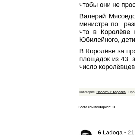
чтобы они не про
Валерий Мясоедо
министра по раз
что в Королёве 
Юбилейного, дети
В Королёве за п
площадок из 43, 
число королёвцев
Категория:
Новости г. Королёв
| Про
Всего комментариев:
11
6
Ladoga
• 21