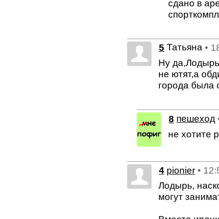
сдано в ар
спорткомпл
Татьяна
5
• 1
Ну да,Лодырь
не ютят,а об
города была 
8
пешеход
не хотите 
4
pionier
• 12
Лодырь, наск
могут занима