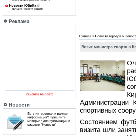
новости Московской области
Новости ЮБиКа
[0]
лучшие новости недели
Реклама
Главная
»
Новости городов
»
Новост
Визит министра спорта в 
Ол
ра
Юб
со
К
Реклама на сайте
Администрации К
Новости
спортивных соору
Есть интересная и важная
информация? Пришлите
Состоянием футб
материал для публикации в
разделе "Новости"
визита шли занят